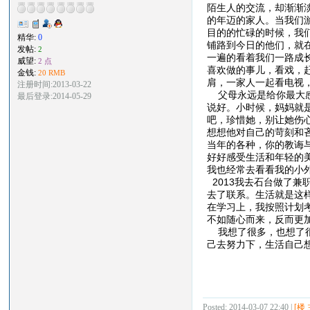
陌生人的交流，却渐渐
的年迈的家人。当我们
目的的忙碌的时候，我
精华:
0
铺路到今日的他们，就
发帖:
2
一遍的看着我们一路成
威望:
2 点
喜欢做的事儿，看戏，
金钱:
20 RMB
肩，一家人一起看电视
注册时间:2013-03-22
父母永远是给你最大感
最后登录:2014-05-29
说好。小时候，妈妈就
吧，珍惜她，别让她伤
想想他对自己的苛刻和
当年的各种，你的教诲
好好感受生活和年轻的
我也经常去看看我的小
2013我去石台做了
去了联系。生活就是这
在学习上，我按照计划
不如随心而来，反而更
我想了很多，也想了很
己去努力下，生活自己
Posted: 2014-03-07 22:40 |
[楼 