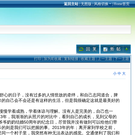
返回主站
|
无图版
|
风格切换
|
Home首页
打印
|
加为IE收藏
|
复制链接
|
收藏主题
|
上一主题
|
下一主题
小
中
大
舒心的日子，没有过多的人情世故的牵绊，和自己志同道合，脾
来的自己会不会还是有这样的生活，但是我很确定这就是最美好的
慢慢学着成熟，学着体谅与理解。没有人是完美的，自己也一
13年，我渐渐的从照片的对比中，看到自己的成长，见到父母的
爷爷奶奶结婚50周年的纪念日，尽管我并没有做到可以给他们带
的则是我们可以把握的事。2013年的年；离开家到学校之前，
是同一个村子里，我突然有种无法表达的感觉。交通便利了我们和