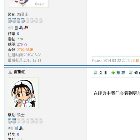
级别:
精灵王
精华:
0
发帖:
270
威望:
270 点
金钱:
2700 RMB
注册时间:2010-05-28
最后登录:2015-12-11
Posted: 2014-03-22 22:59 |
3 楼
雷望红
在经典中我们会看到更
级别:
骑士
精华:
0
发帖:
111