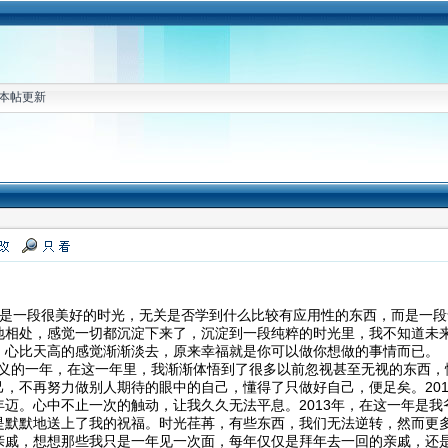
本帖更新
是一段很美好的时光，无关是否学到什么比较有应用性的东西，而是一段
地相处，感觉一切都沉淀下来了，沉淀到一段纯粹的时光里，我不知道未
，心比天高的感觉渐渐淡去，原来幸福就是你可以做你想做的事情而已。
意义的一年，在这一年里，我渐渐体悟到了很多以前忽视甚至无视的东西，
己，不再努力做别人期待的眼中的自己，懂得了只做好自己，便足矣。20
迈。心中不止一次的触动，让我久久无法平息。2013年，在这一年是我
是默默地送上了我的祝福。时光荏苒，有些东西，我们无法逆转，然而更多
亲戚，想想那些我只是一年见一次面，每年仅仅是拜年去一回的亲戚，还