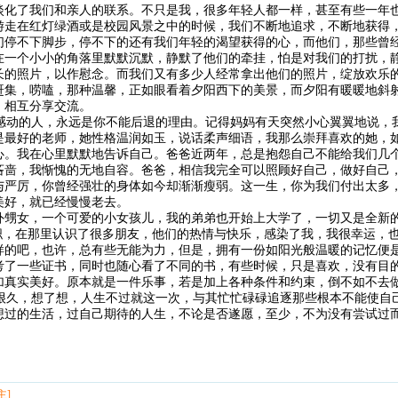
淡化了我们和亲人的联系。不只是我，很多年轻人都一样，甚至有些一年
游走在红灯绿酒或是校园风景之中的时候，我们不断地追求，不断地获得
们停不下脚步，停不下的还有我们年轻的渴望获得的心，而他们，那些曾
在一个小小的角落里默默沉默，静默了他们的牵挂，怕是对我们的打扰，
长的照片，以作慰念。而我们又有多少人经常拿出他们的照片，绽放欢乐
赶集，唠嗑，那种温馨，正如眼看着夕阳西下的美景，而夕阳有暖暖地斜
，相互分享交流。
动的人，永远是你不能后退的理由。记得妈妈有天突然小心翼翼地说，
是最好的老师，她性格温润如玉，说话柔声细语，我那么崇拜喜欢的她，
心。我在心里默默地告诉自己。爸爸近两年，总是抱怨自己不能给我们几
吝啬，我惭愧的无地自容。爸爸，相信我完全可以照顾好自己，做好自己
与严厉，你曾经强壮的身体如今却渐渐瘦弱。这一生，你为我们付出太多
美好，就已经慢慢老去。
外甥女，一个可爱的小女孩儿，我的弟弟也开始上大学了，一切又是全新
兼职，在那里认识了很多朋友，他们的热情与快乐，感染了我，我很幸运，
样的吧，也许，总有些无能为力，但是，拥有一份如阳光般温暖的记忆便
考了一些证书，同时也随心看了不同的书，有些时候，只是喜欢，没有目
加真实美好。原本就是一件乐事，若是加上各种条件和约束，倒不如不去
久，想了想，人生不过就这一次，与其忙忙碌碌追逐那些根本不能使自
想过的生活，过自己期待的人生，不论是否遂愿，至少，不为没有尝试过
主]