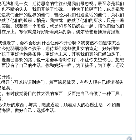
也无法相见一次，期待思念的往往都是我们最忽视，最至亲是我们
，也不断的失去，我们开始了忙碌。一种为了忙碌而忙，或是毫无
经是我们全部的世界的他们，曾经为我们创造童话的他们，为我们
静默了他们的孤寂，怕是让我担忧，静默了他们的所求，只是一遍
的笑颜。我整整一个暑假，就是和爷爷奶奶在一起，陪他们做他们
射在身上。寒假就是好好陪着妈妈打牌，偶尔给爸爸捶捶背捏捏
我也老了，会不会说到什么让你不开心呀？我突然不知道该怎么
如今她弱弱地像个孩子，期待我们这些做儿女的肯定，好好呵护
个孩子更好地物质条件，更好地未来，其实我们真的已经知足了。
，走自己喜欢的路，也一定会学着对你好，不让你失望伤心。想想
，而没有了自己的生活。你和妈妈一样，为了孩子，为了家，还没
的开始。
也很开心可以结识到他们，然而缘起缘灭，有些人现在已经渐渐失
是足矣。
的。有时候觉得目的性太强的东西，反而把自己当做了一种工具，
做。
己快乐的东西，与其，随波逐流，顺着别人的心愿生活，不如自
而悔恨。做好自己，选择生活。