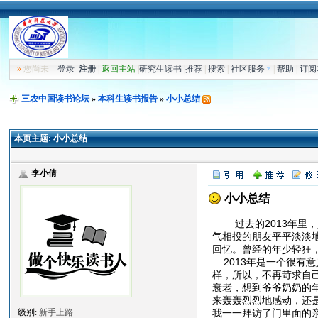
»
您尚未
登录
注册
|
返回主站
|
研究生读书
|
推荐
|
搜索
|
社区服务
|
帮助
|
订阅
三农中国读书论坛
»
本科生读书报告
»
小小总结
本页主题:
小小总结
李小倩
小小总结
过去的2013年里，
气相投的朋友平平淡淡
回忆。曾经的年少轻狂
2013年是一个很有
样，所以，不再苛求自
衰老，想到爷爷奶奶的年
来轰轰烈烈地感动，还
我一一拜访了门里面的
级别:
新手上路