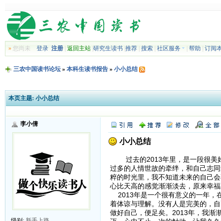
»
您尚未
登录
注册
|
返回主站
|
研究生读书
|
推荐
|
搜索
|
社区服务
|
帮助
|
订阅
三农中国读书论坛
»
本科生读书报告
»
小小总结
本页主题:
小小总结
李小倩
小小总结
过去的2013年里，是一段很美
过多的人情世故的牵绊，和自己志同
粹的时光里，我不知道未来的自己会
心比天高的感觉渐渐淡去，原来幸福
2013年是一个很有意义的一年，
着体谅与理解。没有人是完美的，自
做好自己，便足矣。2013年，我
级别:
新手上路