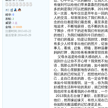
迈。心中不止一次的触动，让我久久
有做到可以给他们带来轰轰烈烈地感
多的则是我们可以把握的事。201
见一次面，每年仅仅是拜年去一回的
精华:
0
人的交流，却渐渐淡化了我们和亲人
发帖:
2
念的往往都是我们最忽视，最至亲是
威望:
2 点
地追求，不断地获得，也不断的失去
金钱:
20 RMB
下脚步，停不下的还有我们年轻的渴
注册时间:2013-03-22
的他们，为我们铺路到今日的他们，
最后登录:2014-05-29
了他们的孤寂，怕是让我担忧，静默
有多少人经常拿出他们的照片，绽放
事儿，看戏，赶集，唠嗑，那种温馨
妈妈打牌，偶尔给爸爸捶捶背捏捏肩
父母永远是给你最大感动的人，永
说到什么让你不开心呀？我突然不知
语，我那么崇拜喜欢的她，如今她弱
心。我在心里默默地告诉自己。爸爸
我们真的已经知足了。想想他对自己
己，走自己喜欢的路，也一定会学着
体如今却渐渐瘦弱。这一生，你为我
好感受生活和年轻的美好，就已经慢
我也经常去看看我的小外甥女，一个
2013我去石台做了兼职，在那里
他们，然而缘起缘灭，有些人现在已
份如阳光般温暖的记忆便是足矣。