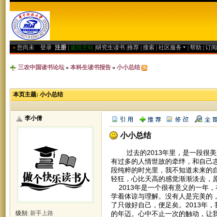
»
您尚未
登录
注册
|
返回主站
|
研究生读书
|
推荐
|
搜索
|
社区服务
|
帮助
|
订阅
三农中国读书论坛
»
本科生读书报告
»
小小总结
本页主题:
小小总结
李小倩
小小总结
过去的2013年里，是一段很美
有过多的人情世故的牵绊，和自己
段纯粹的时光里，我不知道未来的
轻狂，心比天高的感觉渐渐淡去，
2013年是一个很有意义的一年
学着体谅与理解。没有人是完美的
了只做好自己，便足矣。2013年
的年迈。心中不止一次的触动，让我
级别:
新手上路