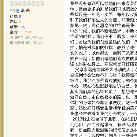
我并没有做到可以给他们带来轰轰
转，然而更多的则是我们可以把握的
些我只是一年见一次面，每年仅仅
精华:
0
利了我们和陌生人的交流，却渐渐
发帖:
2
相见一次，期待思念的往往都是我
威望:
2 点
中的时候，我们不断地追求，不断
金钱:
20 RMB
忙碌的时候，我们停不下脚步，停
注册时间:2013-03-22
们，曾经为我们创造童话的他们，
最后登录:2014-05-29
挂，怕是对我们的打扰，静默了他
长的照片，以作慰念。而我们又有
奶在一起，陪他们做他们喜欢做的
暖地斜射在身上。寒假就是好好陪
父母永远是给你最大感动的人，永
会说到什么让你不开心呀？我突然
细语，我那么崇拜喜欢的她，如今
伤心。我在心里默默地告诉自己。
其实我们真的已经知足了。想想他
做好自己，走自己喜欢的路，也一
强壮的身体如今却渐渐瘦弱。这一
家，还没好好感受生活和年轻的美
我也经常去看看我的小外甥女，一
2013我去石台做了兼职，在那里
到他们，然而缘起缘灭，有些人现
有一份如阳光般温暖的记忆便是足
在学习上，我按照计划考了一些证