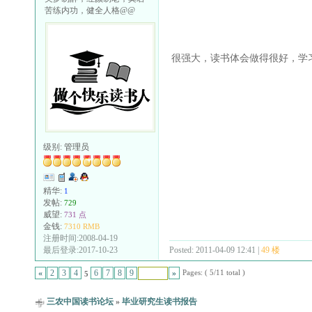
苦练内功，健全人格@@
很强大，读书体会做得很好，学
级别:
管理员
精华:
1
发帖:
729
威望:
731 点
金钱:
7310 RMB
注册时间:2008-04-19
Posted: 2011-04-09 12:41 |
49 楼
最后登录:2017-10-23
Pages: ( 5/11 total )
«
2
3
4
6
7
8
9
»
5
三农中国读书论坛
»
毕业研究生读书报告