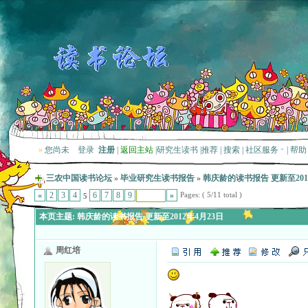
»
您尚未
登录
注册
|
返回主站
|
研究生读书
|
推荐
|
搜索
|
社区服务
|
帮助
三农中国读书论坛
»
毕业研究生读书报告
»
韩庆龄的读书报告 更新至201
Pages: ( 5/11 total )
«
2
3
4
6
7
8
9
»
5
本页主题:
韩庆龄的读书报告 更新至2012年4月23日
周红培