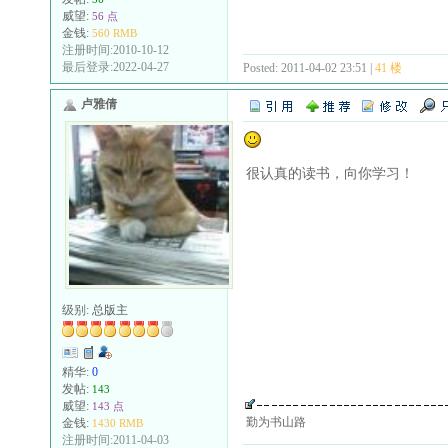
威望:
56 点
金钱:
560 RMB
注册时间:2010-10-12
最后登录:2022-04-27
Posted: 2011-04-02 23:51 |
41 楼
卢雅倩
很认真的读书，向你学习！
级别:
总版主
精华:
0
发帖:
143
威望:
143 点
勤为书山路
金钱:
1430 RMB
注册时间:2011-04-03