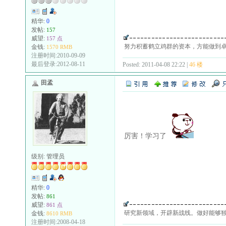
精华:
0
发帖:
157
威望:
157 点
努力积蓄鹤立鸡群的资本，方能做到
金钱:
1570 RMB
注册时间:2010-09-09
最后登录:2012-08-11
Posted: 2011-04-08 22:22 |
46 楼
田孟
厉害！学习了
级别:
管理员
精华:
0
发帖:
861
威望:
861 点
研究新领域，开辟新战线。做好能够
金钱:
8610 RMB
注册时间:2008-04-18