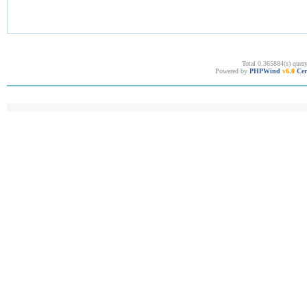
Total 0.365884(s) quer
Powered by
PHPWind
v6.0
Cer