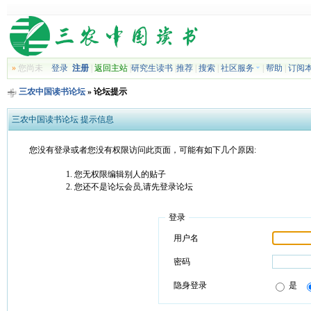
»
您尚未
登录
注册
|
返回主站
|
研究生读书
|
推荐
|
搜索
|
社区服务
|
帮助
|
订阅
三农中国读书论坛
» 论坛提示
三农中国读书论坛 提示信息
您没有登录或者您没有权限访问此页面，可能有如下几个原因:
您无权限编辑别人的贴子
您还不是论坛会员,请先登录论坛
登录
用户名
密码
隐身登录
是