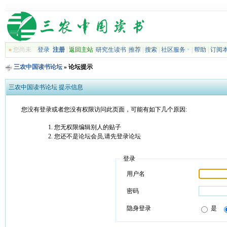
»
您尚未
登录
注册
|
返回主站
|
研究生读书
|
推荐
|
搜索
|
社区服务
|
帮助
|
订阅
三农中国读书论坛
» 论坛提示
三农中国读书论坛 提示信息
您没有登录或者您没有权限访问此页面，可能有如下几个原因:
您无权限编辑别人的贴子
您还不是论坛会员,请先登录论坛
登录
用户名
密码
隐身登录
是