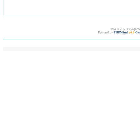
Total 0.265544(s) quer
Powered by
PHPWind
v6.0
Cer