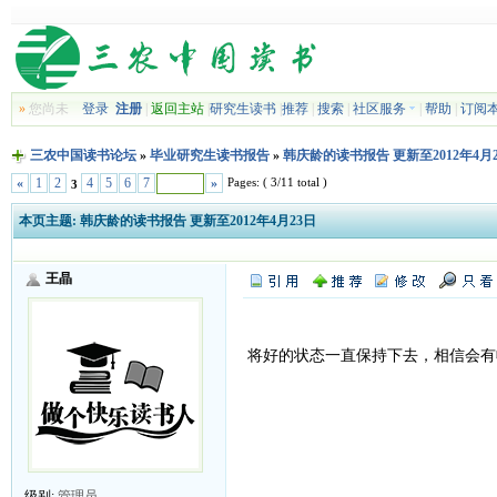
»
您尚未
登录
注册
|
返回主站
|
研究生读书
|
推荐
|
搜索
|
社区服务
|
帮助
|
订阅
三农中国读书论坛
»
毕业研究生读书报告
»
韩庆龄的读书报告 更新至2012年4月
Pages: ( 3/11 total )
«
1
2
4
5
6
7
»
3
本页主题:
韩庆龄的读书报告 更新至2012年4月23日
王晶
将好的状态一直保持下去，相信会有
级别:
管理员