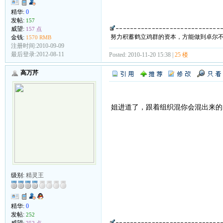
精华:
0
发帖:
157
威望:
157 点
努力积蓄鹤立鸡群的资本，方能做到卓尔
金钱:
1570 RMB
注册时间:2010-09-09
最后登录:2012-08-11
Posted: 2010-11-20 15:38 |
25 楼
高万芹
姐进道了，跟着组织混你会混出来的
级别:
精灵王
精华:
0
发帖:
252