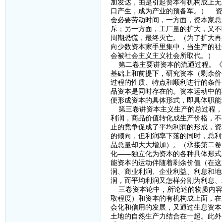
加发达，由是引起资本有机构成上无
口产生，成为产业的预备军。） 资
会必要劳动时间，一方面，资本家总
斥；另一方面，工厂量的扩大，又不
周期恐慌，最终灭亡。（为了扩大再
向少数资本家手里集中，当生产的社
会被社会主义主义社会所取代。）
第二卷主要讲资本的流通过程。《资
基础上和前提下，研究资本（剩余价
过程的性质、特点和顺利进行的条件
品资本是同时存在的。资本运动中的
便形成资本的具体形式，即具体职能
第三卷讲资本主义生产的总过程，
利润，商品价值转化成生产价格，不
止的竞争促成了平均利润的形成，资
的倾向，但利润率下落的同时，总利
品总量却大大增加）。（承接第二卷）
化——独立化为资本的各种具体形式
能资本的运动伴随着剩余价值（在这
润、商业利润、企业利益、利息和地
润，而平均利润又怎样分割为利息、
三卷资本论中，所论述的物质内容
取程度）和资本的有机构成上面，在
会化和信用的发展，又通过生息资本
土地的自然生产力结合在一起。此外