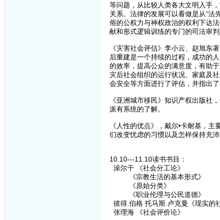
等问题，从比较人类各大文明入手，
关系。法律的发展可以看做是从“法
俗的公权力与神权政治的权利下达法
献和形式逻辑训练的专门的司法审判
《灾害社会评估》李小云、赵旭东著
后重建是一个持续的过程，成功的人
的效率，提高公众的满意度，有助于
灾后社会组织的运行状况、家庭及社
会安全等方面进行了评估，并指出了
《亚洲城市移民》知识产权出版社，
派有系统的了解。
《人性的优点》，戴尔•卡耐基，主
们改变忧虑的习惯以及怎样保持充沛
10.10---11.10读书书目：
涂尔干 《社会分工论》
《宗教生活的基本形式》
《原始分类》
《职业伦理与公民道德》
彼得.伯格 托马斯.卢克曼《现实的
张理海 《社会评价论》