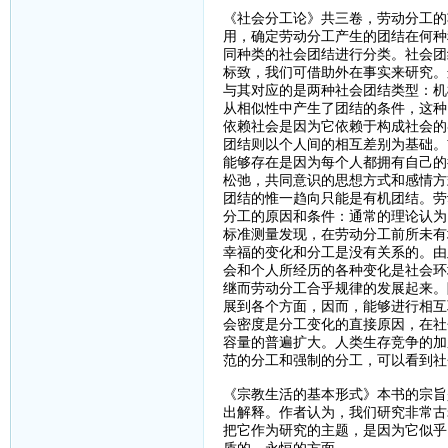
《社会分工论》共三卷，劳动分工的
用，确定劳动分工产生的团结在何种
同种类的社会团结进行分类。社会团
标致，我们可借助外在事实来研究。
与其对应的是两种社会团结类型：机
从相似性中产生了团结的条件，这种
依赖社会是因为它依赖于构成社会的
团结则以个人间的相互差别为基础。
能够存在是因为每个人都拥有自己的
松弛，共同意识的思想方式和感情方
团结的惟一趋向只能是有机团结。劳
分工的原因和条件：通常的理论认为
标准测量发现，在劳动分工前所未有
幸福的变化和分工是没有关系的。由
会和个人所经历的各种变化是社会环
继而劳动分工合乎规律的发展起来。
展到各个方面，因而，能够进行相互
会密度是分工变化的直接原因，在社
容量的普遍扩大。人类生存竞争的加
范的分工和强制的分工，可以看到社
《宗教生活的基本形式》本书的宗旨
出解释。作者认为，我们研究非常古
把它作为研究的主题，是因为它似乎