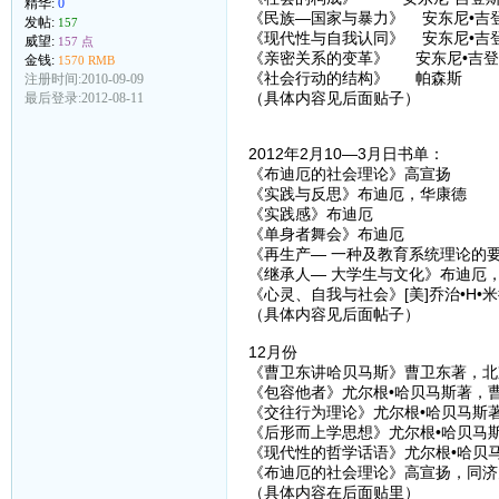
精华:
0
《民族—国家与暴力》 安东尼•吉
发帖:
157
《现代性与自我认同》 安东尼•吉
威望:
157 点
《亲密关系的变革》 安东尼•吉登
金钱:
1570 RMB
《社会行动的结构》 帕森斯
注册时间:2010-09-09
（具体内容见后面贴子）
最后登录:2012-08-11
2012年2月10—3月日书单：
《布迪厄的社会理论》高宣扬
《实践与反思》布迪厄，华康德
《实践感》布迪厄
《单身者舞会》布迪厄
《再生产— 一种及教育系统理论的
《继承人— 大学生与文化》布迪厄
《心灵、自我与社会》[美]乔治•H•
（具体内容见后面帖子）
12月份
《曹卫东讲哈贝马斯》曹卫东著，北
《包容他者》尤尔根•哈贝马斯著，曹
《交往行为理论》尤尔根•哈贝马斯著
《后形而上学思想》尤尔根•哈贝马斯
《现代性的哲学话语》尤尔根•哈贝马
《布迪厄的社会理论》高宣扬，同济大
（具体内容在后面贴里）