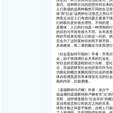
决定的一种人类共同生活的形式，而
形式。这种两分法的思想对对后来的
人们形成的这两种截然不同的生活形
体”和“社会”这两种生活形态之所以
种意志决定人们考虑问题主要基于情
们的取向是价值合理性。不同的是，
是整体，人们的行动是一种理智的行
的目的与手段有很大不同。在本质意
样的手段来实现人们的这一目的。然
至会为了达到某种目的而不择手段，
具体阐述，将二者的概念与本质进行
《社会是如何可能的》作者：齐美尔
会，由于他强调社会关系的社会化，
对社会的宏观进程的动力分析，是社
点，应该把研究社会化的形式作为社
功能化的概念来概括现代社会的发展
体内容感觉是对具体现实生活的社会
面的内容，比较易懂。
《孟德斯鸠与卢梭》作者：涂尔干，
该追溯到孟德斯鸠和卢梭有关“法”的
关联，这样便直接在“社会存在”的
是自然状态和公民状态之间的关系。
求和才能之间是平衡的，自然人只能
了人的潜能，于是理智得到发展，超