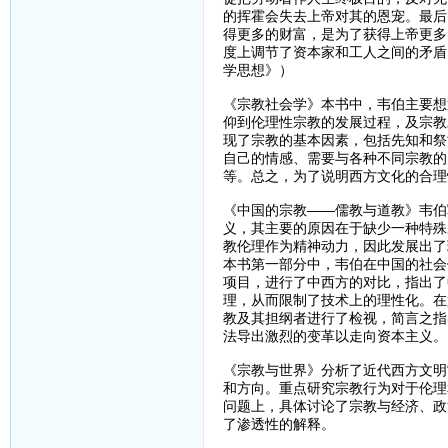
的挥霍会失去上帝对其的恩宠。最后
得更多的财富，是为了获得上帝更多
度上调节了资本家和工人之间的矛盾
学思想》）
《宗教社会学》本书中，韦伯主要想
仰到伦理性宗教的发展过程，及宗教
现了宗教的基本因素，包括先知和祭
自己的情感、需要与各种不同宗教的
等。总之，为了说明西方文化的合理
《中国的宗教——儒教与道教》韦伯
义，其主要的原因在于缺少一种特殊
教伦理作为精神动力，因此发展出了
本书第一部分中，韦伯在中国的社会
项目，进行了中西方的对比，指出了
理，从而限制了技术上的理性化。在
教及其担纲者进行了检视，简言之指
法导出激烈的变革以走向资本主义。
《宗教与世界》分析了近代西方文明
和方向。重点研究宗教行为对于伦理
问题上，具体讨论了宗教与经济、政
了渗透性的解释。