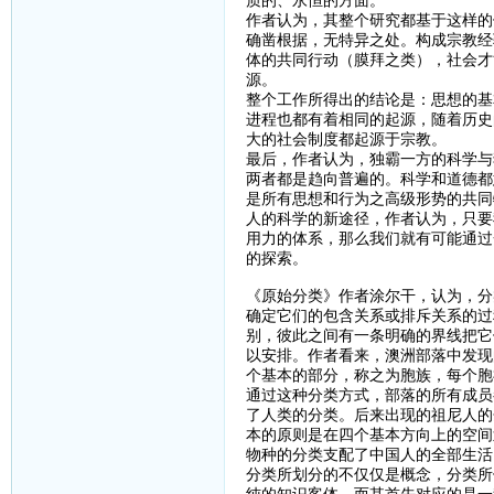
质的、永恒的方面。
作者认为，其整个研究都基于这样的
确凿根据，无特异之处。构成宗教经
体的共同行动（膜拜之类），社会才
源。
整个工作所得出的结论是：思想的基
进程也都有着相同的起源，随着历史
大的社会制度都起源于宗教。
最后，作者认为，独霸一方的科学与
两者都是趋向普遍的。科学和道德都
是所有思想和行为之高级形势的共同
人的科学的新途径，作者认为，只要
用力的体系，那么我们就有可能通过
的探索。
《原始分类》作者涂尔干，认为，分
确定它们的包含关系或排斥关系的过
别，彼此之间有一条明确的界线把它
以安排。作者看来，澳洲部落中发现
个基本的部分，称之为胞族，每个胞
通过这种分类方式，部落的所有成员
了人类的分类。后来出现的祖尼人的
本的原则是在四个基本方向上的空间
物种的分类支配了中国人的全部生活
分类所划分的不仅仅是概念，分类所