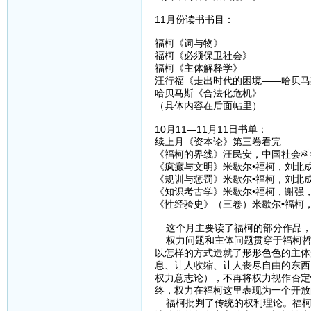
11月份读书书目：
福柯《词与物》
福柯《必须保卫社会》
福柯《主体解释学》
汪行福《走出时代的困境——哈贝马
哈贝马斯《合法化危机》
（具体内容在后面帖里）
10月11—11月11日书单：
续上月《资本论》第三卷看完
《福柯的界线》汪民安，中国社会科
《疯癫与文明》米歇尔•福柯，刘北
《规训与惩罚》米歇尔•福柯，刘北
《知识考古学》米歇尔•福柯，谢强
《性经验史》（三卷）米歇尔•福柯
这个月主要读了福柯的部分作品，
权力问题和主体问题贯穿于福柯哲
以怎样的方式造就了形形色色的主体
息、让人收缩、让人丧尽自由的东西
权力意志论），不再将权力视作否定
终，权力在福柯这里表现为一个开放
福柯批判了传统的权利理论。福柯