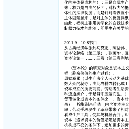
化的主体是虚构的）；三是自我生产
来，权力是自由的反面，对权力的抵
体性的法律制度，而是针对着设置个
主体囚禁起来，是对主体的反复操纵
由此，福柯主张用美学化的自我技术
制权力技术的统治，即用生存美学的
2011,9—10.8书目：
从古典经济学派到马克思，陈岱孙，人
资本论脉络（第二版），张薰华，复旦
资本论第一，二，三卷（第三卷剩地
《资本论》的研究对象是资本主义
程（剩余价值的生产过程）。
原始积累（以生产者个人劳动为基础
数大众的剥夺，由此自耕农转化成
资本成立的历史前提。劳动者生活
种流通媒介，于是货币应运而生。）
货币转化成资本的条件之一。资本对
泉） 榨取剩余价值（内含资本主义
率，劳动手段发生了革命带来了相对
看成生产工具，使其与机器合并，
资本（追求资本的价值增殖是资本主
机构成不变的条件下，追加更多的劳