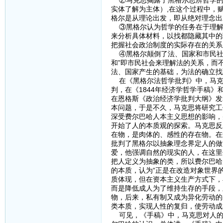
②马克思揭露了黑格尔思辨哲学的
实体了解为主体）,在这个过程中，
格尔是从理论出发，即从绝对理念出
③黑格尔认为哲学的任务在于理解
来分析具体材料，以找都隐藏其中的
把握社会政治制度的实际存在的关系
④黑格尔颠倒了法、国家和市民社
和”即市民社会来理解法的关系，而
法、国家产生的基础，为法的确立找
在《黑格尔法哲学批判》中，马克
判，在《1844年经济学哲学手稿
在恩格斯《政治经济学批判大纲》发
本问题，于是不久，马克思将研究工
深受费尔巴哈人本主义思想的影响，
开始了人的本质观的探索。马克思反
在物，是肉体的、感性的存在物。在
批判了黑格尔以抽象理念界定人的做
爱，他强调自然的现实的人，在这里
把人定义为抽象的类，所以费尔巴哈
的本质，认为“正是在改造对象世界
质体现，但在资本主义生产方式下，
而是降低成人为了维持生存的手段，
物，后来，私有制又成为异化劳动的
类本质，实现人性的复归，使劳动成
可见，《手稿》中，马克思对人的