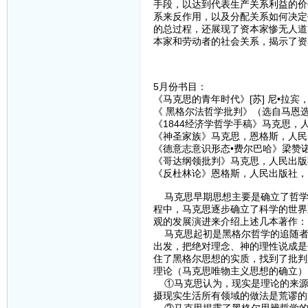
手段，以达到代表生产关系利益的价
系来反作用，以及分配关系如何决定
的总过程，还展现了资本家惨无人道
本家和劳动者的社会关系，揭示了资
5月份书目：
《马克思的青年时代》[苏] 尼•拉宾
《 黑格尔法哲学批判》（选自马恩
《1844经济学哲学手稿》马克思，人
《神圣家族》马克思，恩格斯，人民
《德意志意识形态•费尔巴哈》梁赞
《哥达纲领批判》马克思，人民出版社
《反杜林论》恩格斯，人民出版社，1
马克思早期思想主要是确立了哲学
程中，马克思逐步确立了科学的世界
观的发展演进来介绍上述几本著作：
马克思起初是黑格尔哲学的追随者
出发，把绝对理念、神的理性说成是
住了黑格尔思想的实质，找到了批判
理论（马克思唯物主义思想的确立）
①马克思认为，现实是理论的来源
摄现实生活所有领域的做法是荒谬的