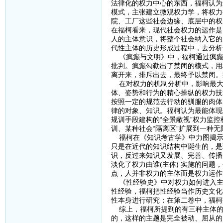
法律化的权力中心的东西，福柯认为
模式，主张建立微观权力学，将权力
院、工厂这些社会边缘、底层中的权
在福柯看来，现代社会权力的运作是
人的主体意识，将整个社会纳入它的
代性主体的历史形成过程中，去分析
《疯癫与文明》中，福柯通过疯癫
批判。疯癫勾勒出了禁闭的模式，用
离开来，排斥出去，最终予以禁闭。
在对权力的机制分析中，影响最大
体、姿势和行为的精心操纵的权力技
按照一定的规范去行动的驯服的肉体
律的对象、知识。福柯认为最能体现
规训手段建构的“全景敞视”权力监控
训、某种社会“隔离区”扩展到一种无
福柯在《知识考古学》中力图揭示
只是在近代的知识结构中诞生的，是
识，反过来知识又发展、完善、传播
淡化了权力由谁(主体) 实施的问
点，人并非权力的主体而是权力运作
《性经验史》中对权力如何进入主
性经验，福柯把性经验当作历史文化
性本身进行研究；在第二卷中，福柯
综上，福柯所提到的有三种主体的
的，这样的主题是完全被动、屈从的