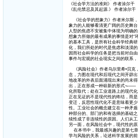
《社会学方法的准则》 作者涂尔干
《乱伦禁忌及其起源.》 作者涂尔干
《社会学的想象力》作者米尔斯，
象力的人能够看清更广阔的历史舞台
人型的焦虑不安被集中体现为明确的
想象力所做的最有成果的事情是对“
的基本工具，是所有社会科学经典研
化，我们所处的时代是焦虑和淡漠的
因而社会科学的任务是把当前对自由
事件与宏观的社会现实之间的联系，
《风险社会》作者乌尔里希•贝克，
念，力图在现代和后现代之间开辟出
地改革的外表后面涌现出来的尚未得
出，正在形成一种崭新的形式¬——
化所取代；处在工业道路上的现代化
正在见证的不是现代性的终结，而是
变迁，反思性现代化不是意味着更少
性。工业社会的概念建立在一种矛盾
种部分的、部门的和有选择的基础之
续性成了非连续性的原因。人们从工
另一面，在风险社会中，现代性的原
在本书中，我最感兴趣的是第七章“
学与风险的关系，论述科学发展的前