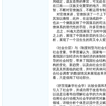
局稳定，谋反造势的事宜，可见处在
在江南——汉族文化繁荣的地方，同
智，不断对官僚施压，不断运用专制
对官僚来讲，官僚扮演了一个上下
其加以痛恨，此外，在这场戏剧中，
也从一个侧面反映了中国落后的司法
僚体系的替代性的手段，许多官僚在
总之，叫魂大恐慌展现了当时中国
之上的，展现了中国各阶层的生活心
析，展现了一个活生生的而又令人窒
《社会分层》与《制度转型与社会
社会变量。学界普遍认为，国家每一
着我国计划经济向市场经济的体制转
导的社会转型，带来了我国社会结构
构的变化、新趋势，以及由社会分层
状及其所面临的处境，并针对具体问
合社会调查”的数据情况来展现改革
看，只是借阅了结论部分。
《舒茨现象学社会学》比较全面和
引入了社会学，并成功用于改造韦伯
以说是沿着韦伯理解社会学的方向展
伯将社会行动视为社会学的研究对象
领域，详细分析个体意识流中意义赋