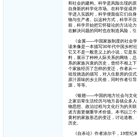
和社会的建构。科学是风险出现的原
自身新的科学化市场。在科学促成并
学进入实践时，科学便面临它们自身
物与生产者。以这种方式，科学不仅
前，科学开始把它怀疑论的方法论力
在解决问题的同时也在制造风险，引
《金翼——中国家族制度的社会学
读来像是一本描写30年代中国乡村
它又不是一般意义上的小说，它是东
料，展示了种种人际关系的网络，总
系的家族兴衰的历史，曾经不相上下
个家族经历了怎样的变迁，作者从一
祖坟挑选的描写，对入住新房的仪式
原汁原味的乡土民俗，同时作者引导
源，等等。
《银翅——中国的地方社会与文化
之家后辈生活经历与地方县镇众多人
物思想、政治过程与文化行为的关联
述方面更侧重学术价值。本书以三个
黄村的家族形态的变迁，讨论道教、
历史。
《自杀论》作者涂尔干，19世纪末