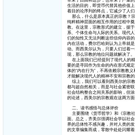
带来了自由和进步，也带来了严重的
生活的目的，即货币代替其他价值上
着目的论序列的终点，它减少了人们
那么，什么是原本真正的宗教？宗
纯粹精神层面的相互作用的过程中奠
教。在这里，宗教形式的建立，据于
系、个体生命与人际的关系。现代人
们的知性又无法判断这些信仰内容的
内在活动，费尔巴哈则认为上帝就是
动。而西美尔认为，只要人们过着一
现，那么宗教的地位问题就解决了。
在上面我们已经提到了现代人的精
要的是寻回作为生命的内在形式规定
体的“内在行为”，不再依赖宗教教
才能解决现代人的精神不安和宗教的
综上，我们可以看到西美尔的宗教
都与超自然相关，而是与社会紧密联
社会结构整合之间关系的影响，但涂
的论述，西美尔的宗教观在这两方面
二、读书感悟与总体评价
主要围绕《货币哲学》和《宗教社
面。总之，齐美尔强调社会学以社会
界的总体性不感兴趣，并对人类的发
的文章编集而成，零散中处处闪耀着