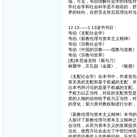
场，可见，韦伯理解社会学的传统对
学社会学和社会科学是不相容的，舒
界的转向，在舒茨去世后其理论对当
12.13——1.13读书书目：
韦伯《支配社会学》
韦伯《新教伦理与资本主义精神》
韦伯《宗教社会学》
韦伯《中国的宗教——儒教与道教》
韦伯《宗教与世界》
[美]本尼迪克特《菊与刀》
林耀华，庄孔韶《金翼》、《银翅》
《支配社会学》在本书中，作者首先
害关系的支配和基于权威的支配，并
出本书所讨论的是基于权威的支配。
予权力以正当性，对应的支配类型是
质的人物的信仰给予权力正当性，对
的变化；第六章对教权制进行分析，
《新教伦理与资本主义精神》本书的
入探讨了新教伦理与资本主义精神之
合法性，从而为资本主义的发展提供
法化，使西方社会走出了中世纪传统
徒把劳动看作人生终极目的，反对无