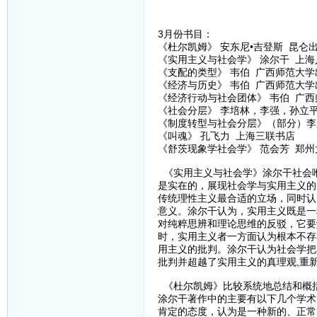
3月份书目：
《杜尔凯姆》 安东尼•吉登斯 昆仑
《实用主义与社会学》 涂尔干 上
《支配的类型》 韦伯 广西师范大学
《经济与历史》 韦伯 广西师范大学
《经济行动与社会团体》 韦伯 广
《社会分层》 李培林，李强，孙立
《制度转型与社会分层》（部分）李
《叫魂》 孔飞力 上海三联书店
《舒茨现象学社会学》 范会芳 郑
《实用主义与社会学》涂尔干社会
是实在的，展现社会学与实用主义的
传统理性主义最合适的立场，同时认
意义。涂尔干认为，实用主义既是一
对纯粹思辨和理论思维的反驳，它要
时，实用主义者一方面认为根本不存
用主义的批判。涂尔干认为社会学把
批判并超越了实用主义的真理观,重
《杜尔凯姆》比较系统地总结和概
涂尔干著作中的主要有以下几个学术
肯定的态度，认为是一种新的、正常