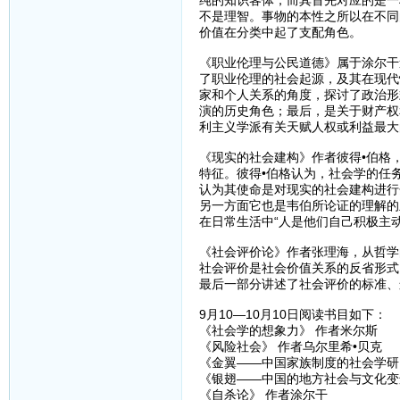
纯的知识客体，而其首先对应的是一
不是理智。事物的本性之所以在不同
价值在分类中起了支配角色。
《职业伦理与公民道德》属于涂尔干
了职业伦理的社会起源，及其在现代
家和个人关系的角度，探讨了政治形
演的历史角色；最后，是关于财产权
利主义学派有关天赋人权或利益最大
《现实的社会建构》作者彼得•伯格
特征。彼得•伯格认为，社会学的任
认为其使命是对现实的社会建构进行
另一方面它也是韦伯所论证的理解的
在日常生活中“人是他们自己积极主
《社会评价论》作者张理海，从哲学
社会评价是社会价值关系的反省形式
最后一部分讲述了社会评价的标准、
9月10—10月10日阅读书目如下：
《社会学的想象力》 作者米尔斯
《风险社会》 作者乌尔里希•贝克
《金翼——中国家族制度的社会学研
《银翅——中国的地方社会与文化变
《自杀论》 作者涂尔干