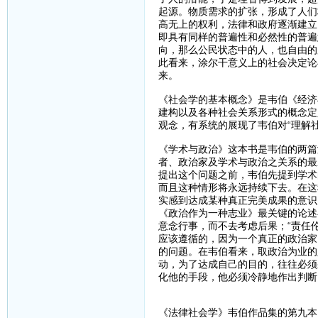
起源。物质需求的扩张，形成了人们
高无上的权利，法律和政府逐渐建立
即具有同样的普遍性和必然性的普遍
向，那么公民状态中的人，也自由的
此看来，涂尔干意义上的社会决定论
来。
《社会学的基本概念》是韦伯《经济
建构以及各种社会关系形式的概念定
观念，有系统的展现了韦伯对“理解
《学术与政治》这本书是韦伯的两篇
者、政治家及学术与政治之关系的最
提出这个问题之前，韦伯先提到学术
而且这种情形将永远持续下去。在这
实感到达成某种真正完美成果的意识
《政治作为一种志业》最关键的论述在
意念行事，而不去考虑后果；“责任
应该遵循的，因为一个真正的政治家
的问题。在韦伯看来，取政治为业的
动，为了达成自己的目的，往往必须
化他的手段，他必须冷静地作出判断
《法律社会学》韦伯作品集的第九本