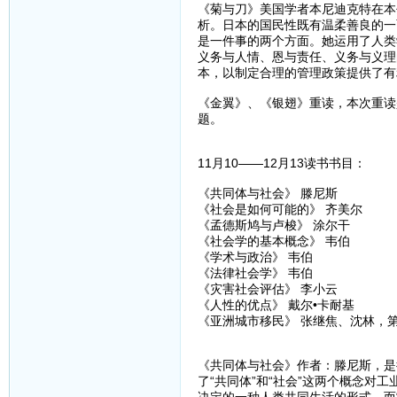
《菊与刀》美国学者本尼迪克特在本
析。日本的国民性既有温柔善良的一
是一件事的两个方面。她运用了人类
义务与人情、恩与责任、义务与义理
本，以制定合理的管理政策提供了有
《金翼》、《银翅》重读，本次重读
题。
11月10——12月13读书书目：
《共同体与社会》 滕尼斯
《社会是如何可能的》 齐美尔
《孟德斯鸠与卢梭》 涂尔干
《社会学的基本概念》 韦伯
《学术与政治》 韦伯
《法律社会学》 韦伯
《灾害社会评估》 李小云
《人性的优点》 戴尔•卡耐基
《亚洲城市移民》 张继焦、沈林，
《共同体与社会》作者：滕尼斯，是
了“共同体”和“社会”这两个概念对