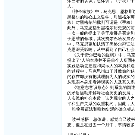
尔巴哈的认识，总体讲，《手稿》中
人。
《神圣家族》中，马克思、恩格斯
黑格尔的唯心主义哲学，对黑格尔辩
族》对黑格尔的批判可谓是《手稿》
此外，马克思指出黑格尔历史观的前
一次一般的提出了关于发展是否定和
于思维的领域，其次费尔巴哈发展否
中，马克思更加认清了黑格尔辩证法
克思深受影响，从中看到了自己社会
《关于费尔巴哈的提纲》中，马克
提出了“人的本质并不是单个人所固
实践活动去把握和揭示人的本质和途
的过程中，马克思指出了其致命的缺
的存在却没有把其理解为人的现实的
从现实本身来看待现实的人及其关系
《德意志意识形态》则系统的阐述
的矛盾运动来解释社会历史的发展，
人实践的社会本质，认为现实的人之
平和生产关系的双重制约，因此，人
唯物辩证法和唯物史观的确立标志
读书感悟：总体讲，感觉自己读书
态，但是在过去一个月中，事情较多