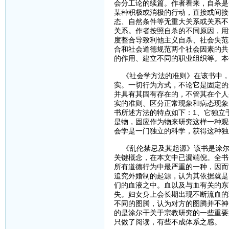
会分工论的续篇。作者看来，自杀是
某种积极或消极的行动，直接或间接
态、自然条件等无重大关系或关系不
关系。作者按照自杀的不同原因，用
度整合导致利他主义自杀、社会失范
合和社会道德规范两个社会因素的共
的作用、建立不同的职业组织等。本
《社会学方法的准则》在该书中，
实。一切行为方式，不论它是固定的
并具有其固有存在的，不管其在个人
实的准则、区分正常现象和病态现象
书所述方法的特点如下：1、它独立
是物，固应作为物来研究这样一种观
会学是一门独立的科学，获得这种独
《乱伦禁忌及其起源》该书是涂尔
关键概念，在本文中已漏端倪。全书
所有道德行为中最严重的一种，因而
追究外婚制的起源，认为其依据就是
们的血液之中。血以及与血有关的东
失。妇女身上会长期出现不断流血的
不同的图腾，认为对方的图腾并不神
的是涂尔干关于宗教研究的一些重要
只做了阅读，有些不成体系之感。