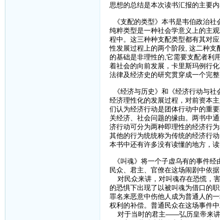
思想的总结是本次读书汇报的主要内
《支配的类型》本书是韦伯政治社会
纯粹类型是一种社会学意义上的主观
程中。这三种种支配类型都有其对应
性发展过程上的两个阶段, 这二种支
的基础是非理性的,它需要支配者利
着社会的向前发展，卡里斯玛例行化
法律及经济史的研究贯穿成一个完整
《经济与历史》和《经济行动与社
经济理性化的发展过程，对前资本主
们认为经济行动是团体行动中的重要
关经济、社会问题的缘由。两书中通过
济行动可分为两种即理性的经济行为
其他的行为统统称为传统的经济行动
本书中还有许多没有读懂的地方，读
《叫魂》将一个子虚乌有的事件经
民众、君主、官僚在这场闹剧中依据
对民众来讲，对叫魂存在恐慌，害
的恐惧下出现了以被叫魂为借口的职
罪名来恶意中伤他人成为普通人的一
权利的补偿。普通民众在这场事件中
对于当时的君主——弘历皇帝来讲