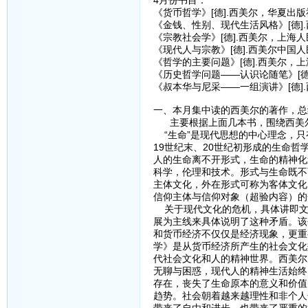
4月份书目：
《货币哲学》[德].西美尔，华夏出版社
《金钱、性别、现代生活风格》[德]
《宗教社会学》[德].西美尔，上海
《现代人与宗教》[德].西美尔中国人
《哲学的主要问题》[德].西美尔，上
《历史哲学问题——认识论随笔》[德]
《叔本华与尼采——一组演讲》[德].
一、本月集中读的西美尔的著作，总
主要根据上面几本书，围绕西美尔
“生命”是现代思想的中心理念，只
19世纪末、20世纪初形成的生命
人的生命离不开形式，生命的精神化
科学，伦理和技术。形式与生命既不
主体文化，外在形式可称为客体文化
信仰主体与信仰对象（超验内容）的
关于现代文化的危机，具体讲即文
展为主线来具体说明了这种矛盾。该
和货币经济不仅仅是经济现象，更重
学》是从货币经济所产生的社会文化
代社会文化和人的精神世界。西美尔
无聊与困惑，现代人的精神生活始终
存在，丧失了生命原本的意义和价值
趋势。社会朝着越来越理性和非个人