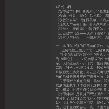
4月份书目：
《货币哲学》[德].西美尔，华夏出版
《金钱、性别、现代生活风格》[德]
《宗教社会学》[德].西美尔，上海
《现代人与宗教》[德].西美尔中国人
《哲学的主要问题》[德].西美尔，上
《历史哲学问题——认识论随笔》[德
《叔本华与尼采——一组演讲》[德]
一、本月集中读的西美尔的著作，
主要根据上面几本书，围绕西美尔
“生命”是现代思想的中心理念，只
为19世纪末、20世纪初形成的生
系。人的生命离不开形式，生命的
宗教，科学，伦理和技术。形式与
可以称为主体文化，外在形式可称
教的危机是信仰主体与信仰对象（
关于现代文化的危机，具体讲即文
发展为主线来具体说明了这种矛盾
货币和货币经济不仅仅是经济现象
《货币哲学》是从货币经济所产生
步分析了现代社会文化和人的精神
是生命本身的无聊与困惑，现代人
为了追求金钱而存在，丧失了生命