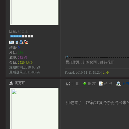
级别:
精灵王
精华:
0
发帖:
252
威望:
252 点
思想作泥，汗水化雨，静待花开
金钱:
2520 RMB
注册时间:2010-03-29
最后登录:2011-08-26
Posted: 2010-11-11 19:20 |
2 楼
高万芹
姐进道了，跟着组织混你会混出来