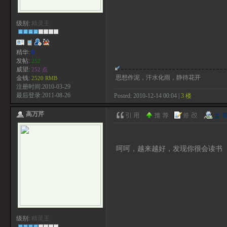
级别:
精灵王
精华:
0
发帖:
252
威望:
252 点
思想作泥，汗水化雨，静待花开
金钱:
2520 RMB
注册时间:2010-03-29
最后登录:2011-08-26
Posted: 2010-12-14 00:04 |
3 楼
高万芹
呵呵，越来越好，发现你很会读书
级别:
精灵王