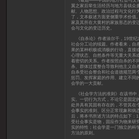
翼之家后辈生活经历与地方县镇众
献、人物思想、政治过程与文化行
了，文本叙述方面更侧重学术价值
家及其所在大黄村的家族形态的变
会与文化的变迁历史。
《自杀论》作者涂尔干，19世纪
社会分工论的续篇。作者看来，自
果的某种积极或消极的行动，直接
心理状态、自然条件等无重大关系
着密切的关系。作者按照自杀的不
杀、群体过度整合导致利他主义自
自杀受社会整合和社会道德规范两
惩罚、发挥家庭的作用、建立不同
会学的一大贡献。
《社会学方法的准则》在该书中，
实。一切行为方式，不论它是固定
处并具有其固有存在的，不管其在
会事实的准则、区分正常现象和病
后，将本书所述方法的特点如下：
受社会事实是物，固应作为物来研
实的特性；社会学是一门独立的科
方法的原则。