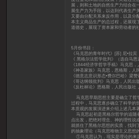
展，则和土地的自然生产力结合在
展生产力为手段，以达到代表生产
又要由分配关系来反作用，以及分
本主义商品生产的总过程，还展现
道德史，展现了资本家和劳动者的
5月份书目：
《马克思的青年时代》[苏] 尼•拉宾
《 黑格尔法哲学批判》（选自马恩
《1844经济学哲学手稿》马克思，
《神圣家族》马克思，恩格斯，人
《德意志意识形态•费尔巴哈》梁赞
《哥达纲领批判》马克思，人民出版
《反杜林论》恩格斯，人民出版社，
马克思早期思想主要是确立了哲学
过程中，马克思逐步确立了科学的
本质观的发展演进来介绍上述几本
马克思起初是黑格尔哲学的追随者
点出发，把绝对理念、神的理性说
就抓住了黑格尔思想的实质，找到
的抽象理论（马克思唯物主义思想
①马克思认为，现实是理论的来源