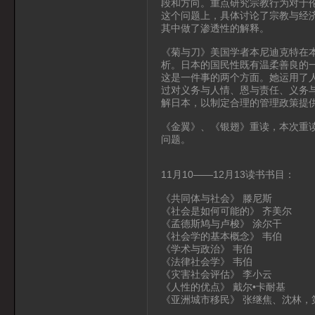
段和方向。重点研究宗教行为对于
这个问题上，具体讨论了宗教与经
其中做了渗透性的解释。
《菊与刀》美国学者本尼迪克特在
析。日本的国民性既有温柔善良的
这是一件事的两个方面。她运用了
过对义务与人情、恩与责任、义务
解日本，以制定合理的管理政策提
《金翼》、《银翅》重读，本次重
问题。
11月10——12月13读书书目：
《共同体与社会》 滕尼斯
《社会是如何可能的》 齐美尔
《孟德斯鸠与卢梭》 涂尔干
《社会学的基本概念》 韦伯
《学术与政治》 韦伯
《法律社会学》 韦伯
《灾害社会评估》 李小云
《人性的优点》 戴尔•卡耐基
《亚洲城市移民》 张继焦、沈林，