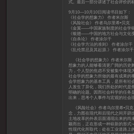
式。最后一部分讲述了社会评价的
9月10—10月10日阅读书目如下：
《社会学的想象力》 作者米尔斯
《风险社会》 作者乌尔里希•贝克
《金翼——中国家族制度的社会学研
《银翅——中国的地方社会与文化变
《自杀论》 作者涂尔干
《社会学方法的准则》 作者涂尔干
《乱伦禁忌及其起源.》 作者涂尔干
《社会学的想象力》作者米尔斯，
想象力的人能够看清更广阔的历史
力，个人型的焦虑不安被集中体现
社会学的想象力所做的最有成果的事
会学想象力的基本工具，是所有社
人发生了异化，我们所处的时代是
明确的论题。因而社会科学的任务
出来，思考个人事件与宏观的社会
《风险社会》作者乌尔里希•贝克
念，力图在现代和后现代之间开辟出
土地改革的外表后面涌现出来的尚
颖而出，正在形成一种崭新的形式¬
性现代化所取代；处在工业道路上