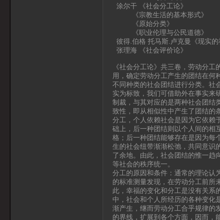
涂尔干 《社会分工论》
《宗教生活的基本形式》
《原始分类》
《职业伦理与公民道德》
彼得.伯格 托马斯.卢克曼《现实
张理海 《社会评价论》
《社会分工论》共三卷，劳动分工
用，确定劳动分工产生的团结在何
不同种类的社会团结进行分类。社
实为标致，我们可借助外在事实来
制裁，与其对应的是两种社会团结
致性，即从相似性中产生了团结的
分工，个人依赖社会是因为它依赖
础上，后一种团结则以个人间的相
格；后一种团结能够存在是因为每
生的社会纽带渐渐松弛，共同意识
了余地。由此，社会团结的惟一趋
等社会的秩序统一。
分工的原因和条件：通常的理论认
的标准测量发现，在劳动分工前所
此，幸福的变化和分工是没有关系
中，社会和个人所经历的各种变化
渐产生，继而劳动分工合乎规律的
的界线，扩展到各个方面，因而，