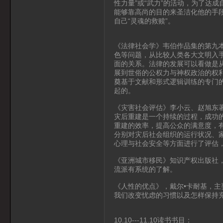
性力量”或“武力”的活动，为了达
能够靠高尚的目的来圣洁化他的手
自己“灵魂的救赎”。
《法律社会学》韦伯作品集的第九
色等问题，从比较人类各大文明入
面的关系。法律的发展可以看做是从
展到世俗的公权力与神权政治的权
奠基于文献和形式逻辑训练的专门
起的。
《灾害社会评估》李小云、赵旭东
灾后重建是一个持续的过程，成功
重建的效率，提高公众的满意度，
分别对灾后社会组织的运行状况、
心理与社会安全等方面进行了评估
《亚洲城市移民》知识产权出版社
流派有系统的了解。
《人性的优点》，戴尔•卡耐基，
我们改变忧虑的习惯以及怎样保持
10.10---11.10读书书目：