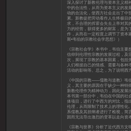
深入探讨了新教伦理与资本主义精
中的合法性，从而为资本主义的发
动的合法化，使西方社会走出了中
累。新教徒把劳动看作人生终极目
求，不合理的挥霍会失去上帝对其
力的经营，获得更多的财富，是为
作，从而在一定程度上调节了资本
斯•韦伯的宗教社会学思想》）
《宗教社会学》本书中，韦伯主要
信仰到伦理性宗教的发展过程，及
次，展现了宗教的基本因素，包括
人们根据自己的情感、需要与各种
活动的影响等。总之，为了说明西
《中国的宗教——儒教与道教》韦
义，其主要的原因在于缺少一种特
新教伦理作为精神动力，因此发展
本书第一部分中，韦伯在中国的社
体项目，进行了中西方的对比，指
伦理，从而限制了技术上的理性化
系儒教及其担纲者进行了检视，简
因而无法导出激烈的变革以走向资
《宗教与世界》分析了近代西方文明