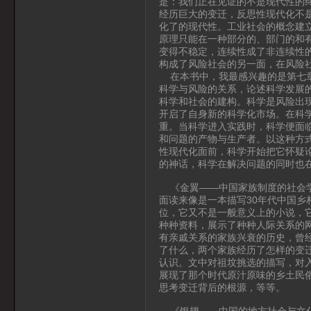
是：我们正在见证的不是现代性的
经历巨大的变迁，反思性现代化不
化了的现代性。工业社会的概念建
原理只能在一种部分的、部门的和
变得不稳定，连续性成了非连续性
构成了风险社会的另一面，在风险
在本书中，我最感兴趣的是第七章
科学与风险的关系，论述科学发展
科学和社会的建构。科学是风险出
开启了自身新的科学化市场。在科
重。当科学进入实践时，科学便面
和问题的产物与生产者。以这种方
性现代化面前，科学开始把它怀疑
的神话，科学在解决问题的同时也
《金翼——中国家族制度的社会学
面读来像是一本描写30年代中国
位，它又不是一般意义上的小说，
种种资料，展示了种种人际关系的
有亲戚关系的家族兴衰的历史，曾
了什么，两个家族经历了怎样的变
认识。文中对祖坟挑选的描写，对
展现了那个时代原汁原味的乡土民
思考变迁背后的根源，等等。
《银翅——中国的地方社会与文化