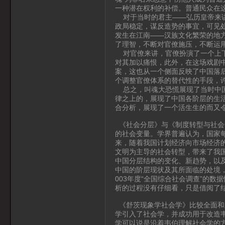
一种潜在权利的补偿。普通民众在
对于当时的君主——弘历皇帝来讲
政局稳定，谋反造势的事宜，可见
发生在江南——汉族文化繁荣的地
了理智，不断对官僚施压，不断运
对官僚来讲，官僚扮演了一个上下
对其加以痛恨，此外，在这场戏剧
案，这也从一个侧面反映了中国落后
个调整官僚体系的替代性的手段，许
总之，叫魂大恐慌展现了当时中国
律之上的，展现了中国各阶层的生
合分析，展现了一个活生生的而又
《社会分层》与《制度转型与社会
的社会变量。学界普遍认为，国家
来，随着我国计划经济向市场经济
文明为主导的社会转型，带来了我
中国分层结构的变化、新趋势，以
中国的阶层现状及其所面临的处境
003年度“全国综合社会调查”的
析的过程没有仔细看，只是借阅了
《舒茨现象学社会学》比较全面和
学引入了社会学，并成功用于改造
学可以说是沿着韦伯理解社会学的