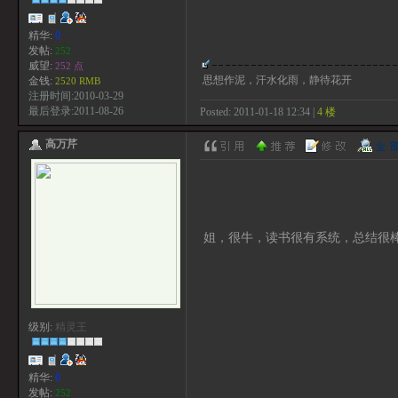
精华:
0
发帖:
252
威望:
252 点
思想作泥，汗水化雨，静待花开
金钱:
2520 RMB
注册时间:2010-03-29
最后登录:2011-08-26
Posted: 2011-01-18 12:34 |
4 楼
高万芹
姐，很牛，读书很有系统，总结很
级别:
精灵王
精华:
0
发帖:
252