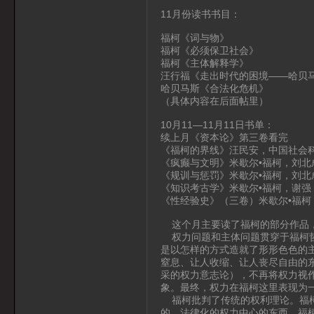
11月份读书书目：
福柯《词与物》
福柯《必须保卫社会》
福柯《主体解释学》
汪行福《走出时代的困境——哈贝
哈贝马斯《合法化危机》
（具体内容在后面帖里）
10月11—11月11日书单：
续上月《资本论》第三卷看完
《福柯的界线》汪民安，中国社会
《疯癫与文明》米歇尔•福柯，刘北
《规训与惩罚》米歇尔•福柯，刘北
《知识考古学》米歇尔•福柯，谢强
《性经验史》（三卷）米歇尔•福柯
这个月主要读了福柯的部分作品，
权力问题和主体问题贯穿于福柯哲
是以怎样的方式造就了形形色色的
窒息、让人收缩、让人丧尽自由的
采的权力意志论），不再将权力视
象。最终，权力在福柯这里表现为一
福柯批判了传统的权利理论。福柯
的、法律化的权力中心的东西，福