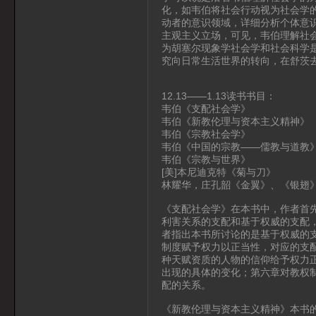
化，如韦伯将社会行动视为社会学
动者的意识领域，详细分析个体意
主观主义立场，可见，韦伯理解社
为胡塞尔现象学社会学和社会科学
究向日常生活世界的转向，在舒茨
12.13——1.13读书书目：
韦伯《支配社会学》
韦伯《新教伦理与资本主义精神》
韦伯《宗教社会学》
韦伯《中国的宗教——儒教与道教
韦伯《宗教与世界》
[美]本尼迪克特《菊与刀》
林耀华，庄孔韶《金翼》、《银翅
《支配社会学》在本书中，作者首
利害关系的支配和基于权威的支配
者指出本书所讨论的是基于权威的支
制度赋予权力以正当性，对应的支
种天赋资质的人物的信仰给予权力
出现的具体的变化；第六章对教权
配的关系。
《新教伦理与资本主义精神》本书