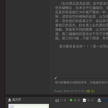
《乱伦禁忌及其起源》该书是涂尔
些关键概念，在本文中已漏端倪。
且是所有道德行为中最严重的一种
制，进而追究外婚制的起源，认为
体，存在他们的血液之中。血以及
避免它的流失。妇女身上会长期出
接触。异族有不同的图腾，认为对
源。第二编编排的是涂尔干关于宗
掘。第三到六编，只做了阅读，有
请大家多多支持！！！第一次写读
努力积蓄鹤立鸡群的资本，方能做到卓尔
Posted: 2010-10-10 11:05 |
[楼 主]
高万芹