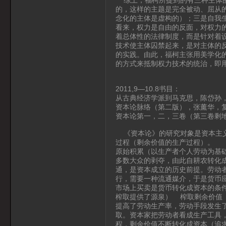
的，这样的主题是完全被动、屈从
念化的主体是虚构的）；三是自我
看来，权力是自由的反面，对权力
着总体性的法律制度，而是针对着
技术使主体囚禁起来，是对主体的
的实践。由此，福柯主张用美学化
的方式来抵制权力技术的统治，即
2011,9—10.8书目：
从古典经济学派到马克思，陈岱孙，
资本论脉络（第二版），张薰华，复
资本论第一，二，三卷（第三卷剩
《资本论》的研究对象是资本主义
过程（剩余价值的生产过程）。
原始积累（以生产者个人劳动为基
多数大众的剥夺，由此自耕农转化
通，是资本成立的历史前提。劳动
行，需要一种流通媒介，于是货币
市场上买卖是货币转化成资本的条
榨取提供了源泉） 榨取剩余价值
提高了劳动生产率，劳动手段发生
取。资本家把劳动者看成生产工具
程，剩余价值不断转化成资本（追