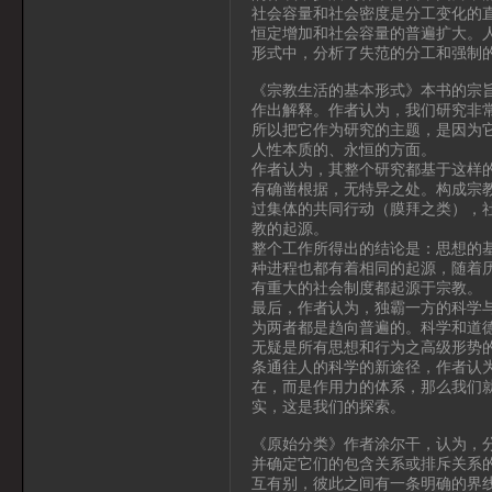
社会容量和社会密度是分工变化的
恒定增加和社会容量的普遍扩大。
形式中，分析了失范的分工和强制
《宗教生活的基本形式》本书的宗
作出解释。作者认为，我们研究非
所以把它作为研究的主题，是因为
人性本质的、永恒的方面。
作者认为，其整个研究都基于这样
有确凿根据，无特异之处。构成宗
过集体的共同行动（膜拜之类），
教的起源。
整个工作所得出的结论是：思想的
种进程也都有着相同的起源，随着
有重大的社会制度都起源于宗教。
最后，作者认为，独霸一方的科学
为两者都是趋向普遍的。科学和道
无疑是所有思想和行为之高级形势
条通往人的科学的新途径，作者认
在，而是作用力的体系，那么我们
实，这是我们的探索。
《原始分类》作者涂尔干，认为，
并确定它们的包含关系或排斥关系
互有别，彼此之间有一条明确的界