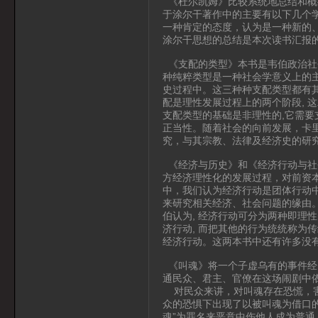
《杜尔凯姆》比较系统地总结和概
于涂尔干著作中的主要有以下几个
一种肯定的态度，认为是一种新的
涂尔干思想的总结是本次读书汇报
《支配的类型》本书是韦伯政治社
种纯粹类型是一种社会学意义上的
史过程中。这三种种支配类型都有其
配是理性发展过程上的两个阶段, 
支配类型的基础是非理性的,它需
正当性。随着社会的向前发展，卡
究，与其宗教、法律及经济史的研
《经济与历史》和《经济行动与社
方经济理性化的发展过程，对前资
中，我们认为经济行动是团体行动
来研究相关经济、社会问题的缘由。
伯认为, 经济行动可分为两种即理
济行动, 而把其他的行为统统称为
经济行动。这两本书中还有许多没
《叫魂》将一个子虚乌有的事件经
通民众、君主、官僚在这场闹剧中
对民众来讲，对叫魂存在恐慌，害
众的恐惧下出现了以被叫魂为借口
魂”为罪名来恶意中伤他人成为普