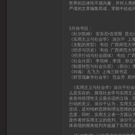
世界的总体性不感兴趣，并对人类
严谨的文章编集而成，零散中处处
3月份书目：
《杜尔凯姆》 安东尼•吉登斯 昆仑
《实用主义与社会学》 涂尔干 上
《支配的类型》 韦伯 广西师范大
《经济与历史》 韦伯 广西师范大
《经济行动与社会团体》 韦伯 广
《社会分层》 李培林，李强，孙立
《制度转型与社会分层》（部分）
《叫魂》 孔飞力 上海三联书店
《舒茨现象学社会学》 范会芳 郑
《实用主义与社会学》涂尔干社会
么是实在的，展现社会学与实用主
改造传统理性主义最合适的立场，
行动的意义。涂尔干认为，实用主
尝试，是对纯粹思辨和理论思维的
态度，同时，实用主义者一方面认
是作者对实用主义的批判。涂尔干认
体表现的视角批判并超越了实用主