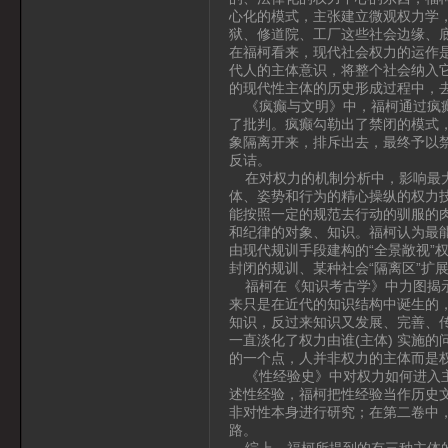
心化的模式，主张建立微观权力学
狱、修道院、工厂这些社会边缘、
在福柯看来，现代社会权力的运作
代人的主体意识，将整个社会纳入
的现代性主体的历史形成过程中，
《疯癫与文明》中，福柯通过疯癫
了批判。疯癫勾勒出了禁闭的模式
象隔离开来，排斥出去，最终予以
反诘。
在对权力的机制分析中，影响最大
体、姿势和行为的精心操纵的权力
能按照一定的规范去行动的驯服的
和纪律的对象、知识。福柯认为最能
由现代规训手段建构的“全景敞视”
封闭的规训、某种社会“隔离区”扩
福柯在《知识考古学》中力图揭示
来只是在近代的知识结构中诞生的，
知识，反过来知识又发展、完善、传
一直淡化了权力由谁(主体) 实施
的一个点，人并非权力的主体而是
《性经验史》中对权力如何进入主
述性经验，福柯把性经验当作历史
非对性本身进行研究；在第二卷中
路。
综上，福柯所提到的有三种主体的