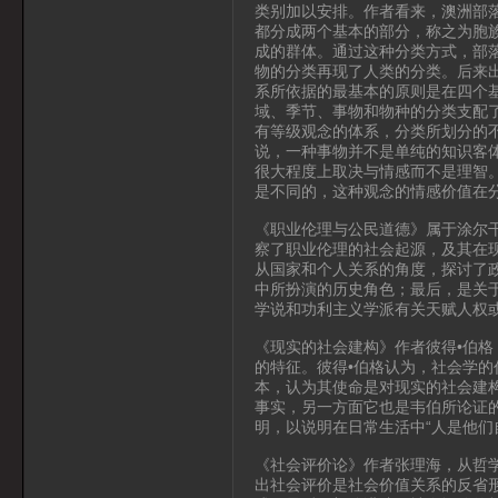
类别加以安排。作者看来，澳洲部
都分成两个基本的部分，称之为胞
成的群体。通过这种分类方式，部
物的分类再现了人类的分类。后来
系所依据的最基本的原则是在四个
域、季节、事物和物种的分类支配
有等级观念的体系，分类所划分的
说，一种事物并不是单纯的知识客
很大程度上取决与情感而不是理智
是不同的，这种观念的情感价值在
《职业伦理与公民道德》属于涂尔
察了职业伦理的社会起源，及其在现
从国家和个人关系的角度，探讨了
中所扮演的历史角色；最后，是关
学说和功利主义学派有关天赋人权
《现实的社会建构》作者彼得•伯格
的特征。彼得•伯格认为，社会学
本，认为其使命是对现实的社会建
事实，另一方面它也是韦伯所论证
明，以说明在日常生活中“人是他们
《社会评价论》作者张理海，从哲
出社会评价是社会价值关系的反省