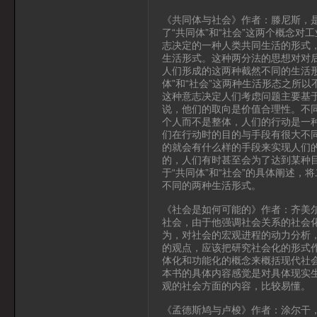
《共同体与社会》作者：滕尼斯，
了“共同体”和“社会”这两个概念
志决定的一种人类共同生活的形式，
生活形式。这种两分法的思想对对
人们形成的这两种截然不同的生活
体”和“社会”这两种生活形态之所
这种意志决定人们考虑问题主要基
说，他们的取向是价值合理性。不同
个人而不是整体，人们的行动是一
们在行动时的目的与手段有很大不
的就会有什么样的手段来实现人们
的，人们有时甚至会为了达到某种
于“共同体”和“社会”的具体阐述，
不同的两种生活形式。
《社会是如何可能的》作者：齐美
社会，由于他强调社会关系的社会
为，对社会的宏观进程的动力分析
的观点，应该把研究社会化的形式
体化和功能化的概念来概括现代社
本书的具体内容感觉是对具体现实
观的社会方面的内容，比较易懂。
《孟德斯鸠与卢梭》作者：涂尔干