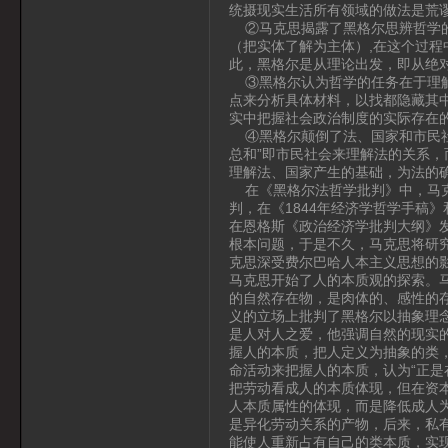
统摄现实生活所有领域的做法是荒
②马克思揭露了黑格尔思辨哲学的
（把实体了解为主体）,在这个过
此，黑格尔是从理论出发，即从绝
③黑格尔认为哲学的任务在于理解
点来分析具体材料，以找都隐藏其
实中把握社会政治制度的实际存在
④黑格尔颠倒了法、国家和市民社
总和”即市民社会来理解法的关系
理解法、国家产生的基础，为法的
在《黑格尔法哲学批判》中，马克
判，在《1844年经济学哲学手稿
在恩格斯《政治经济学批判大纲》
根本问题，于是不久，马克思将研究
克思深受费尔巴哈人本主义思想的
马克思开始了人的本质观的探索。
的自然存在物，是肉体的、感性的
义的立场上批判了黑格尔以抽象理
是人对人之爱，他强调自然的现实
握人的本质，把人定义为抽象的类
命活动来把握人的本质，认为“正是
把劳动看成人的本质体现，但在资
人本质属性的体现，而是降低成人
是异化劳动关系的产物，后来，私
能使人重新占有自己的类本质，实