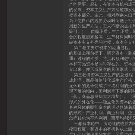
产的需要。起初，在资本有机构成
的发展，资本主义生产方法愈加发
变资本部分。由此，相对剩余人口
为了使自己的必要劳动时间低于社
用新的生产方法，工人不断的被排
吸引。） 供需矛盾，生产矛盾，
合的程度越来越高，生产材料同时
破资本主义外壳的时候，资本主义
第二卷主要讲资本的流通过程。《资
的基础上和前提下，研究资本（剩
通）过程的性质、特点和顺利进行
本和商品资本是同时存在的。资本
立出来，便形成资本的具体形式，
第三卷讲资本主义生产的总过程，
成利润，商品价值转化成生产价格
无休止的竞争促成了平均利润的形
现下落的倾向，但利润率下落的同
下落，商品总量却大大增加）。（承
形式的外在化——独立化为资本的
各种具体的职能资本的运动伴随着
的形式：产业利润、商业利润、企
怎样转化为平均利润，而平均利润
三卷资本论中，所论述的物质内容
榨取程度）和资本的有机构成上面
度社会化和信用的发展，又通过生