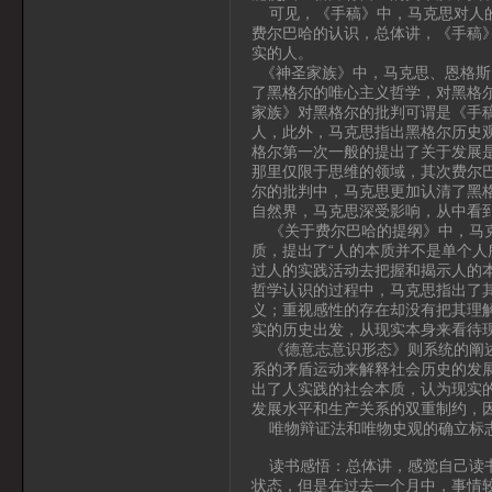
可见，《手稿》中，马克思对人的
费尔巴哈的认识，总体讲，《手稿
实的人。
《神圣家族》中，马克思、恩格斯
了黑格尔的唯心主义哲学，对黑格
家族》对黑格尔的批判可谓是《手
人，此外，马克思指出黑格尔历史
格尔第一次一般的提出了关于发展
那里仅限于思维的领域，其次费尔
尔的批判中，马克思更加认清了黑
自然界，马克思深受影响，从中看
《关于费尔巴哈的提纲》中，马克
质，提出了“人的本质并不是单个人
过人的实践活动去把握和揭示人的
哲学认识的过程中，马克思指出了
义；重视感性的存在却没有把其理
实的历史出发，从现实本身来看待
《德意志意识形态》则系统的阐述
系的矛盾运动来解释社会历史的发
出了人实践的社会本质，认为现实
发展水平和生产关系的双重制约，
唯物辩证法和唯物史观的确立标志
读书感悟：总体讲，感觉自己读书
状态，但是在过去一个月中，事情