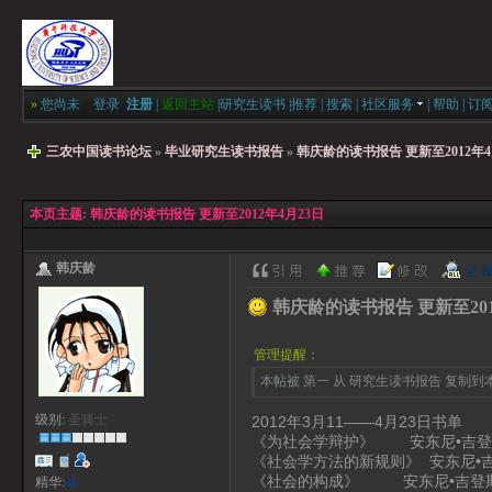
»
您尚未
登录
注册
|
返回主站
|
研究生读书
|
推荐
|
搜索
|
社区服务
|
帮助
|
订
三农中国读书论坛
»
毕业研究生读书报告
»
韩庆龄的读书报告 更新至2012年4
本页主题:
韩庆龄的读书报告 更新至2012年4月23日
韩庆龄
韩庆龄的读书报告 更新至201
管理提醒：
本帖被 第一 从 研究生读书报告 复制到本区(
级别:
圣骑士
2012年3月11——4月23日书单
《为社会学辩护》 安东尼•吉登
《社会学方法的新规则》 安东尼•
《社会的构成》 安东尼•吉登
精华:
0