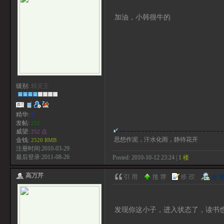
加油，小韩很牛的
级别:
精灵王
精华:
0
发帖:
252
威望:
252 点
思想作泥，汗水化雨，静待花开
金钱:
2520 RMB
注册时间:2010-03-29
最后登录:2011-08-26
Posted: 2010-10-12 23:24 |
1 楼
高万芹
发现你这小子，进入状态了，读书