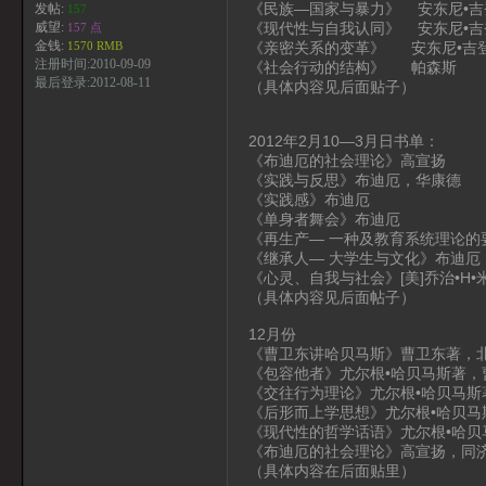
《民族—国家与暴力》 安东尼•吉
发帖:
157
《现代性与自我认同》 安东尼•吉
威望:
157 点
金钱:
《亲密关系的变革》 安东尼•吉
1570 RMB
注册时间:2010-09-09
《社会行动的结构》 帕森斯
最后登录:2012-08-11
（具体内容见后面贴子）
2012年2月10—3月日书单：
《布迪厄的社会理论》高宣扬
《实践与反思》布迪厄，华康德
《实践感》布迪厄
《单身者舞会》布迪厄
《再生产— 一种及教育系统理论的
《继承人— 大学生与文化》布迪厄
《心灵、自我与社会》[美]乔治•H•
（具体内容见后面帖子）
12月份
《曹卫东讲哈贝马斯》曹卫东著，
《包容他者》尤尔根•哈贝马斯著，
《交往行为理论》尤尔根•哈贝马斯
《后形而上学思想》尤尔根•哈贝马
《现代性的哲学话语》尤尔根•哈贝
《布迪厄的社会理论》高宣扬，同济
（具体内容在后面贴里）