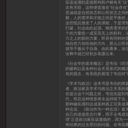
应该追溯到孟德斯鸠和卢梭有关“法
念有关联，这样便直接在“社会存在
意涵就是自然状态和公民状态之间
赖，人的需求和才能之间是平衡的
这些抵抗激发了人的潜能，于是理
打破，社会由此起源。物质需求的
个的力量统一成至高无上的权利，
力之上的新的力量，即具有同样的
纳自然力加给他的方向，那么公民
就等于服从于自身。由此看来，涂
诠释中就已经初步表露出来。
《社会学的基本概念》是韦伯《经
的建构以及各种社会关系形式的概
有的观念，有系统的展现了韦伯对“
《学术与政治》这本书是韦伯的两
者、政治家及学术与政治之关系的最
在提出这个问题之前，韦伯先提到
代，而且这种情形将永远持续下去
那种确实感到达成某种真正完美成
种志业。《政治作为一种志业》最关
自己的道德意念行事，而不去考虑后
理”正是政治家应该遵循的，因为
有结果的过去罪衍的问题。在韦伯