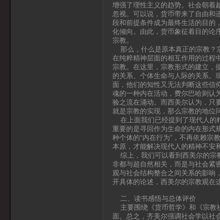
增强了理性主义的趋势。社会朝着
忽视。可以说，货币带来了自由和
段和前提条件成为最终生活的目的
化倾向。由此，货币象征着目的论
宗教。
那么，什么是原本真正的宗教？宗
在纯粹精神层面的相互作用的过程
宗教。在这里，宗教形式的建立，
的关系、个体生命与人际的关系。
面，他们的知性又无法判断这些信
魂的一种内在活动，费尔巴哈则认
验之流在涌动。而西美尔认为，只
就是宗教的实现，那么宗教的地位
在上面我们已经提到了现代人的精
重要的是寻回作为生命的内在形式规
种个体的“内在行为”，不再依赖宗
本原，才能解决现代人的精神不安
综上，我们可以看到西美尔的宗教
非都与超自然相关，而是与社会紧
观与社会结构整合之间关系的影响
开具体的论述，西美尔的宗教观在
二、读书感悟与总体评价
主要围绕《货币哲学》和《宗教社
面。总之，齐美尔强调社会学以社