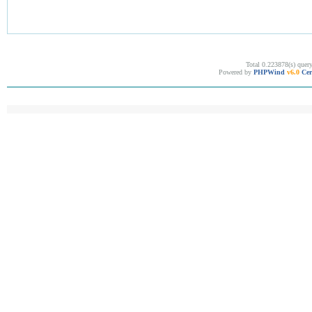
Total 0.223878(s) quer
Powered by
PHPWind
v6.0
Cer