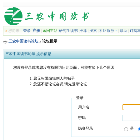
»
您尚未
登录
注册
|
返回主站
|
研究生读书
|
推荐
|
搜索
|
社区服务
|
帮助
|
订阅
三农中国读书论坛
» 论坛提示
三农中国读书论坛 提示信息
您没有登录或者您没有权限访问此页面，可能有如下几个原因:
您无权限编辑别人的贴子
您还不是论坛会员,请先登录论坛
登录
用户名
密码
隐身登录
是