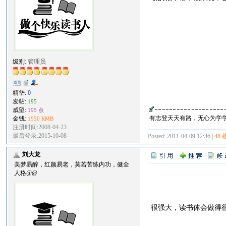
级别:
管理员
精华:
0
发帖:
195
威望:
195 点
有志登天天有路，无心为学
金钱:
1950 RMB
注册时间:2008-04-23
最后登录:2015-10-08
Posted: 2011-04-09 12:36 |
48 
刘大龙
美梦易醉，红颜易老，莫若苦练内功，健全
人格@@
很强大，读书体会做得