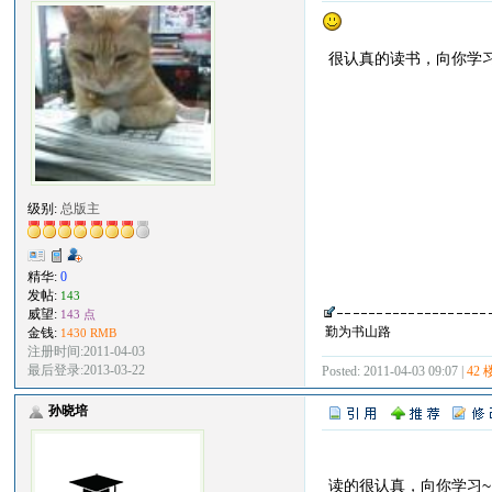
很认真的读书，向你学
级别:
总版主
精华:
0
发帖:
143
威望:
143 点
勤为书山路
金钱:
1430 RMB
注册时间:2011-04-03
最后登录:2013-03-22
Posted: 2011-04-03 09:07 |
42 
孙晓培
读的很认真，向你学习~