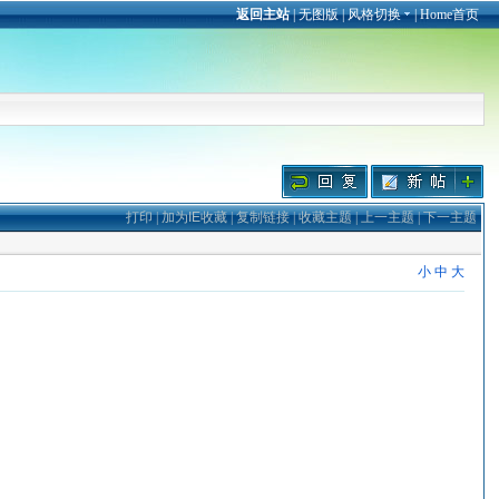
返回主站
|
无图版
|
风格切换
|
Home首页
打印
|
加为IE收藏
|
复制链接
|
收藏主题
|
上一主题
|
下一主题
小
中
大