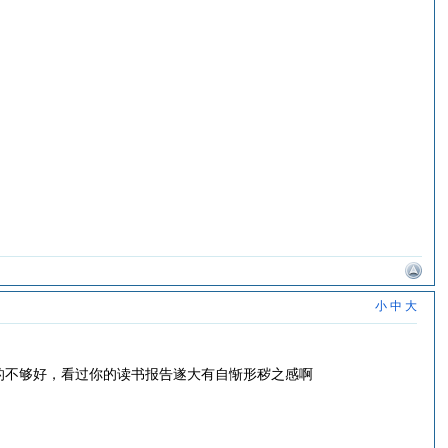
小
中
大
的不够好，看过你的读书报告遂大有自惭形秽之感啊