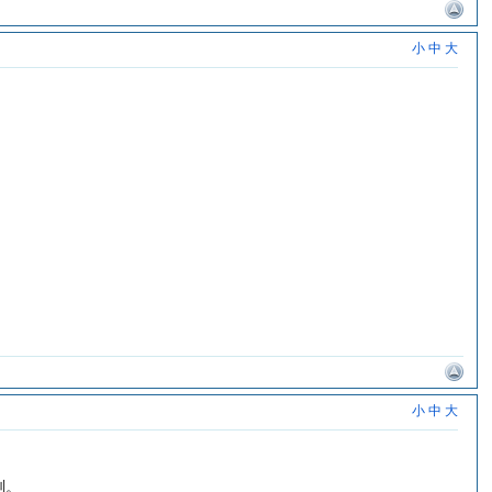
小
中
大
小
中
大
刻。