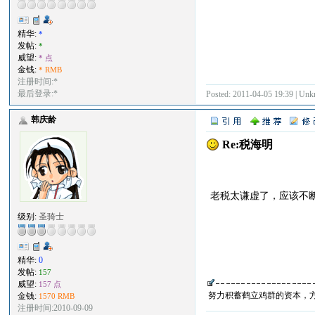
精华:
*
发帖:
*
威望:
* 点
金钱:
* RMB
注册时间:*
最后登录:*
Posted: 2011-04-05 19:39 | Un
韩庆龄
Re:税海明
老税太谦虚了，应该不
级别:
圣骑士
精华:
0
发帖:
157
威望:
157 点
努力积蓄鹤立鸡群的资本，
金钱:
1570 RMB
注册时间:2010-09-09