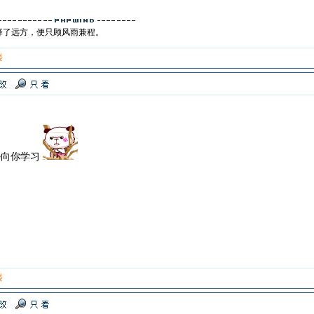
择了远方，便只顾风雨兼程。
楼
~向你学习
楼