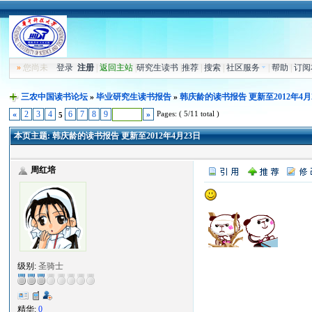
»
您尚未
登录
注册
|
返回主站
|
研究生读书
|
推荐
|
搜索
|
社区服务
|
帮助
|
订阅
三农中国读书论坛
»
毕业研究生读书报告
»
韩庆龄的读书报告 更新至2012年4月
Pages: ( 5/11 total )
«
2
3
4
6
7
8
9
»
5
本页主题:
韩庆龄的读书报告 更新至2012年4月23日
周红培
级别:
圣骑士
精华:
0