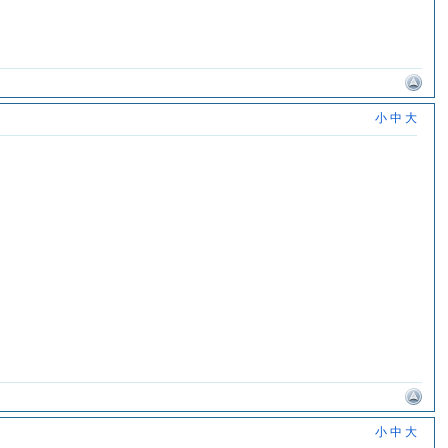
小
中
大
小
中
大