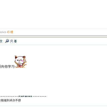
known
45 楼
断向你学习
方能做到卓尔不群