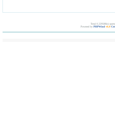
Total 0.229588(s) quer
Powered by
PHPWind
v6.0
Cer