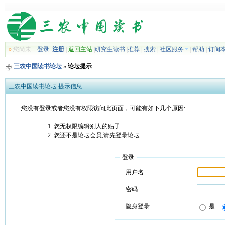
»
您尚未
登录
注册
|
返回主站
|
研究生读书
|
推荐
|
搜索
|
社区服务
|
帮助
|
订阅
三农中国读书论坛
» 论坛提示
三农中国读书论坛 提示信息
您没有登录或者您没有权限访问此页面，可能有如下几个原因:
您无权限编辑别人的贴子
您还不是论坛会员,请先登录论坛
登录
用户名
密码
隐身登录
是