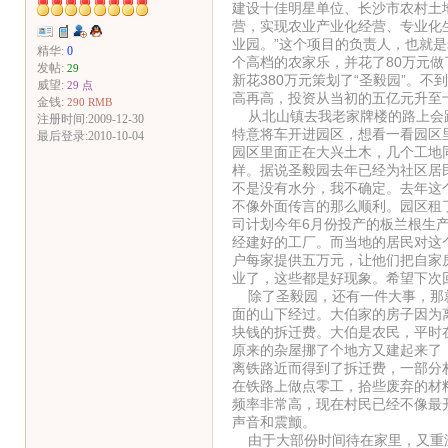
建设十佳明星单位、长沙市农村土
营，实现农业产业化经营、专业化
业园。”这个项目的负责人，也就
精华:
0
个高档的农家乐，并花了80万元做
发帖:
29
新花380万元策划了“圣毅园”。
威望:
29 点
高再高，投资从当初的五亿元升至
金钱:
290 RMB
从北山镇去我老家牌楼的路上会路
注册时间:2009-12-30
特意将车开进园区，想看一看园区
最后登录:2010-10-04
园区里面正在大兴土木，几个工地同
样。据说圣毅园去年已经为社区居
不是没有水分，我不确定。去年这
不像外面传言的那么顺利。园区租
司计划今年6月份投产的板兰根生
经建好的工厂。而当地的居民对这
户每家提供五万元，让他们把自家
业了，这些都是好现象。希望下次
除了圣毅园，还有一件大事，那就
面的山下经过。大伯家的房子因为
块钱的拆迁费。大伯是农民，平时
原来的杂屋挪了个地方又建起来了
离铁路近而得到了拆迁费，一部分
在铁路上做点零工，拾些废弃的材
频率非常高，现在村民已经不像最
声音和震颤。
由于大部份时间待在家里，又重温