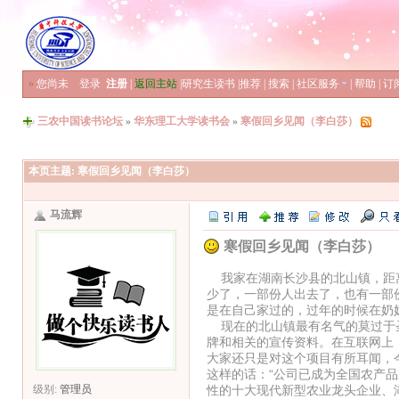
»
您尚未
登录
注册
|
返回主站
|
研究生读书
|
推荐
|
搜索
|
社区服务
|
帮助
|
订
三农中国读书论坛
»
华东理工大学读书会
»
寒假回乡见闻（李白莎）
本页主题:
寒假回乡见闻（李白莎）
马流辉
寒假回乡见闻（李白莎）
我家在湖南长沙县的北山镇，距离
少了，一部份人出去了，也有一部
是在自己家过的，过年的时候在奶
现在的北山镇最有名气的莫过于圣
牌和相关的宣传资料。在互联网上
大家还只是对这个项目有所耳闻，
这样的话：“公司已成为全国农产
性的十大现代新型农业龙头企业、
级别:
管理员