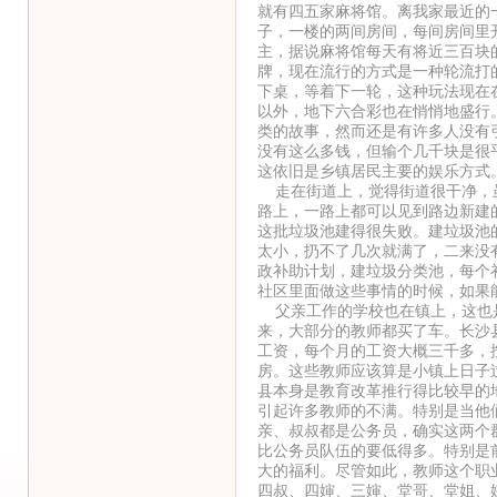
就有四五家麻将馆。离我家最近的
子，一楼的两间房间，每间房间里
主，据说麻将馆每天有将近三百块
牌，现在流行的方式是一种轮流打
下桌，等着下一轮，这种玩法现在
以外，地下六合彩也在悄悄地盛行
类的故事，然而还是有许多人没有
没有这么多钱，但输个几千块是很
这依旧是乡镇居民主要的娱乐方式
走在街道上，觉得街道很干净，虽
路上，一路上都可以见到路边新建
这批垃圾池建得很失败。建垃圾池
太小，扔不了几次就满了，二来没
政补助计划，建垃圾分类池，每个
社区里面做这些事情的时候，如果
父亲工作的学校也在镇上，这也是
来，大部分的教师都买了车。长沙
工资，每个月的工资大概三千多，
房。这些教师应该算是小镇上日子
县本身是教育改革推行得比较早的
引起许多教师的不满。特别是当他
亲、叔叔都是公务员，确实这两个
比公务员队伍的要低得多。特别是
大的福利。尽管如此，教师这个职
四叔、四婶、三婶、堂哥、堂姐、