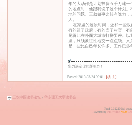
年的大动作是计划投资五千万建一
的地点时，他跟我说了这个计划。
地的问题。三叔做事比较有魄力，
人。
在家里的这段时间，还和一些以前
有的进了政府，有的当了村官，有
见得比在外面大城市打拼要差。以
里，只须象征性地交一点点钱。只
是一些比自己年长许多、工作已多
实力决定你的影响力！
Posted: 2010-03-24 00:01 |
[楼 主]
三农中国读书论坛
»
华东理工大学读书会
Total 0.322230(s) quer
Powered by
PHPWind
v6.0
Cer