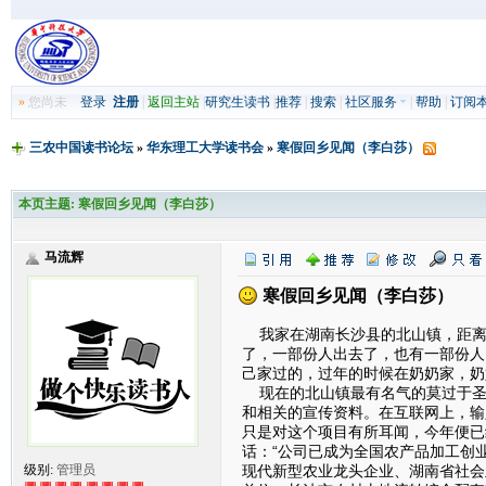
»
您尚未
登录
注册
|
返回主站
|
研究生读书
|
推荐
|
搜索
|
社区服务
|
帮助
|
订阅
三农中国读书论坛
»
华东理工大学读书会
»
寒假回乡见闻（李白莎）
本页主题:
寒假回乡见闻（李白莎）
马流辉
寒假回乡见闻（李白莎）
我家在湖南长沙县的北山镇，距离
了，一部份人出去了，也有一部份人
己家过的，过年的时候在奶奶家，奶
现在的北山镇最有名气的莫过于圣
和相关的宣传资料。在互联网上，输
只是对这个项目有所耳闻，今年便已
话：“公司已成为全国农产品加工创
现代新型农业龙头企业、湖南省社会
级别:
管理员