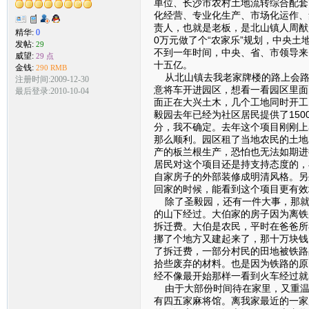
单位、长沙市农村土地流转综合配套
化经营、专业化生产、市场化运作、
责人，也就是老板，是北山镇人周猷
精华:
0
0万元做了个“农家乐”规划，中央土
发帖:
29
不到一年时间，中央、省、市领导来
威望:
29 点
十五亿。
金钱:
290 RMB
从北山镇去我老家牌楼的路上会路
注册时间:2009-12-30
意将车开进园区，想看一看园区里面
最后登录:2010-10-04
面正在大兴土木，几个工地同时开工
毅园去年已经为社区居民提供了15
分，我不确定。去年这个项目刚刚上
那么顺利。园区租了当地农民的土地
产的板兰根生产，恐怕也无法如期进
居民对这个项目还是持支持态度的，
自家房子的外部装修成明清风格。另
回家的时候，能看到这个项目更有效
除了圣毅园，还有一件大事，那就
的山下经过。大伯家的房子因为离铁
拆迁费。大伯是农民，平时在爸爸所
挪了个地方又建起来了，那十万块钱
了拆迁费，一部分村民的田地被铁路
拾些废弃的材料。也是因为铁路的原
经不像最开始那样一看到火车经过就
由于大部份时间待在家里，又重温
有四五家麻将馆。离我家最近的一家