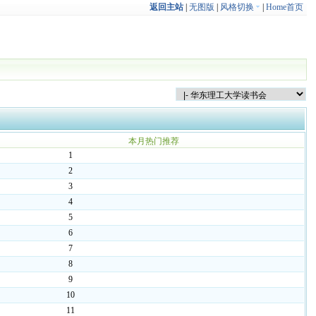
返回主站
|
无图版
|
风格切换
|
Home首页
本月热门推荐
1
2
3
4
5
6
7
8
9
10
11