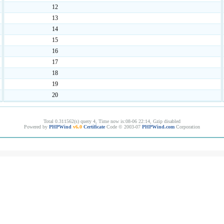
12
13
14
15
16
17
18
19
20
Total 0.311562(s) query 4, Time now is:08-06 22:14, Gzip disabled
Powered by
PHPWind
v6.0
Certificate
Code © 2003-07
PHPWind.com
Corporation