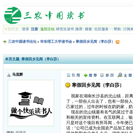
»
您尚未
登录
注册
|
返回主站
|
研究生读书
|
推荐
|
搜索
|
社区服务
|
帮助
|
订阅
三农中国读书论坛
»
华东理工大学读书会
»
寒假回乡见闻（李白莎）
本页主题:
寒假回乡见闻（李白莎）
马流辉
寒假回乡见闻（李白莎）
我家在湖南长沙县的北山镇，距离
了，一部份人出去了，也有一部份人
己家过的，过年的时候在奶奶家，奶
现在的北山镇最有名气的莫过于圣
和相关的宣传资料。在互联网上，输
只是对这个项目有所耳闻，今年便已
话：“公司已成为全国农产品加工创
级别:
管理员