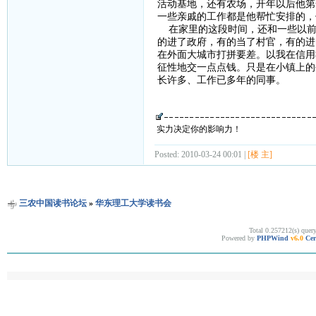
活动基地，还有农场，开年以后他第
一些亲戚的工作都是他帮忙安排的，
在家里的这段时间，还和一些以前
的进了政府，有的当了村官，有的进
在外面大城市打拼要差。以我在信用
征性地交一点点钱。只是在小镇上的
长许多、工作已多年的同事。
实力决定你的影响力！
Posted: 2010-03-24 00:01 |
[楼 主]
三农中国读书论坛
»
华东理工大学读书会
Total 0.257212(s) quer
Powered by
PHPWind
v6.0
Cer