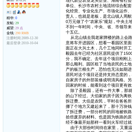
现代新型农业龙头企业、湖南省社会
单位、长沙市农村土地流转综合配套
化经营、专业化生产、市场化运作、
责人，也就是老板，是北山镇人周猷
精华:
0
0万元做了个“农家乐”规划，中央土
发帖:
29
不到一年时间，中央、省、市领导来
威望:
29 点
十五亿。
金钱:
290 RMB
从北山镇去我老家牌楼的路上会路
注册时间:2009-12-30
意将车开进园区，想看一看园区里面
最后登录:2010-10-04
面正在大兴土木，几个工地同时开工
毅园去年已经为社区居民提供了15
分，我不确定。去年这个项目刚刚上
那么顺利。园区租了当地农民的土地
产的板兰根生产，恐怕也无法如期进
居民对这个项目还是持支持态度的，
自家房子的外部装修成明清风格。另
回家的时候，能看到这个项目更有效
除了圣毅园，还有一件大事，那就
的山下经过。大伯家的房子因为离铁
拆迁费。大伯是农民，平时在爸爸所
挪了个地方又建起来了，那十万块钱
了拆迁费，一部分村民的田地被铁路
拾些废弃的材料。也是因为铁路的原
经不像最开始那样一看到火车经过就
由于大部份时间待在家里，又重温