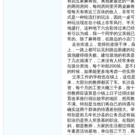
有四五家麻将馆。离我家最近的一家
的两间房间，每间房间里开两桌麻将
馆每天有将近三百块的收入，非常可
式是一种轮流打的玩法，因此一桌可
种玩法现在在小镇上非常风行。半天
地盛行。这种地下六合彩传过来已经
有引以为戒，我一个同学的父亲就已
常的。除了麻将馆，在路边的小店门
走在街道上，觉得街道很干净，虽
上，一路上都可以见到路边新建的垃
圾池建得很失败。建垃圾池的初衷是
了几次就满了，二来没有人经常来收
垃圾分类池，每个补助200块。是
的时候，如果能更多地考虑一些实用
父亲工作的学校也在镇上，这也是
来，大部分的教师都买了车。长沙县
资，每个月的工资大概三千多，按十
些教师应该算是小镇上日子过得比较
育改革推行得比较早的地区，然而教
不满。特别是当他们将自己的待遇与
确实这两个群体的待遇差别很大。举
特别是前几年长沙县的公务员还有福
职业仍是旁人所羡慕的职业。在我的
妈，都是教师，大家的生活都过得挺
年素质活动基地，单位投三千万，再