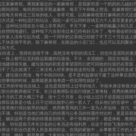
四五家麻将馆。离我家最近的一家麻将馆，是我家邻居一个奶奶的儿媳妇
的两间房间，每间房间里开两桌麻将，每天下午和晚上营业。在麻将馆打
将馆每天有将近三百块的收入，非常可观。以前麻将馆里打麻将的方式还
的方式是一种轮流打的玩法，因此一桌可以同时容纳五六个人甚至更多的
轮，这种玩法现在在小镇上非常风行。半天下来，一桌牌的输赢少则几百
也在悄悄地盛行。这种地下六合彩传过来已经有好几年了，每年都会听到
有许多人没有引以为戒，我一个同学的父亲就已经赔了不下三十万在这上
几千块是很平常的。除了麻将馆，在路边的小店门口，也总可以见到聚在
娱乐方式。
街道上，觉得街道很干净，虽然没有专职的清洁工，但也许是居民的素
，一路上都可以见到路边新建的垃圾池。不大，水泥砌的，固定在地面上
圾池建得很失败。建垃圾池的初衷是希望居民们把可回收的垃圾扔在里面
扔不了几次就满了，二来没有人经常来收拾这些垃圾，这反而给居民造成
划，建垃圾分类池，每个补助200块。是不是利益驱动下建了这样事后居
这些事情的时候，如果能更多地考虑一些实用性就好了。
工作的学校也在镇上，这也是我曾经上过学的地方。学校本身没有很大
大部分的教师都买了车。长沙县教师队伍实行绩效工资考核，优秀的教师
每个月的工资大概三千多，按十三个月发，在小镇上过日子还是能过得很
教师应该算是小镇上日子过得比较舒心的一群人了。但从他们的言谈中，
育改革推行得比较早的地区，然而教育局的工作一直为人所诟病，贪污、
的不满。特别是当他们将自己的待遇与公务员的待遇作对比时，更是容易
员，确实这两个群体的待遇差别很大。举个简单的例子，都是体检，教师
得多。特别是前几年长沙县的公务员还有福利房，在这个房价飞涨的年代
教师这个职业仍是旁人所羡慕的职业。在我的家族中，从事教育工作的人
、堂姐、姨妈，都是教师，大家的生活都过得挺不错的。三叔是市青少年