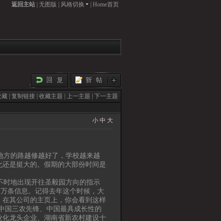
返回主站
|
无图版
|
风格切换
|
Home首页
收藏
|
复制链接
|
收藏主题
|
上一主题
|
下一主题
小
中
大
地方的路越修越好了，学校越来越
化还是挺大的。假期的大部份时间是
。
不时地出现开往圣毅园方向的指示
多万条信息。记得去年这个时候，大
。在其公司的主页上，你会看到这样
中国三农先锋、中国最具成长性的
业化龙头企业、湖南省新农村建设十