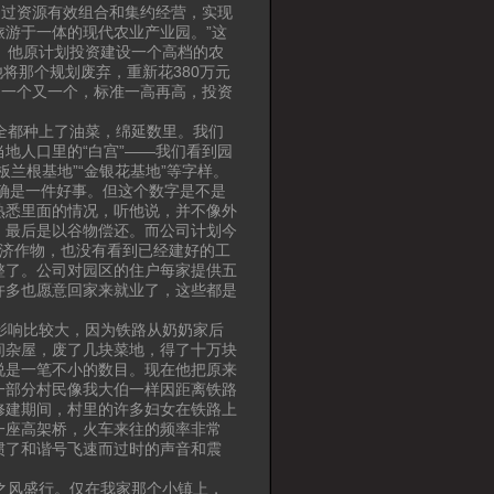
通过资源有效组合和集约经营，实现
游于一体的现代农业产业园。”这
。他原计划投资建设一个高档的农
将那个规划废弃，重新花380万元
了一个又一个，标准一高再高，投资
全都种上了油菜，绵延数里。我们
地人口里的“白宫”——我们看到园
兰根基地”“金银花基地”等字样。
的确是一件好事。但这个数字是不是
熟悉里面的情况，听他说，并不像外
，最后是以谷物偿还。而公司计划今
经济作物，也没有看到已经建好的工
整了。公司对园区的住户每家提供五
许多也愿意回家来就业了，这些都是
。
影响比较大，因为铁路从奶奶家后
间杂屋，废了几块菜地，得了十万块
说是一笔不小的数目。现在他把原来
一部分村民像我大伯一样因距离铁路
修建期间，村里的许多妇女在铁路上
一座高架桥，火车来往的频率非常
惯了和谐号飞速而过时的声音和震
之风盛行。仅在我家那个小镇上，