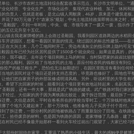
星单位、长沙市农村土地流转综合配套改革示范点、长沙市文明单位。”“
产业化经营、专业化生产、市场化运作、集现代农业种植、加工、休闲和旅
目的负责人，也就是老板，是北山镇人周猷庚，46岁，原来是个建筑老板
，并花了80万元做了个“农家乐”规划，中央土地流转政策即将出来之时，他
了“圣毅园”。不到一年时间，中央、省、市领导来了一拨又一拨，指示作
初的五亿元升至十五亿。
山镇去我老家牌楼的路上会路过圣毅园。我看到园区道路两边的水稻田
将车开进园区，想看一看园区里面的情况。绕过园区的标志性建筑——在当
面正在大兴土木，几个工地同时开工，旁边布满灰尘的指示牌上隐约可见“板
圣毅园去年已经为社区居民提供了1500多个就业岗位，如果这是真的，
水分，我不确定。去年这个项目刚刚上马的时候，当时隔壁家的叔叔比较
言的那么顺利。园区租了当地农民的土地，原应付给农民的钱都没有到位
月份投产的板兰根生产，恐怕也无法如期进行，在园区里既没有看到任何
而当地的居民对这个项目还是持支持态度的，毕竟路也修好了，田地也平
，让他们把自家房子的外部装修成明清风格。另外，听说村里的大学生有
象。希望下次回家的时候，能看到这个项目更有效地运转起来，名副其实
圣毅园，还有一件大事，那就是武广铁路的建成。武广铁路对我们家的
山下经过。大伯家的房子因为离铁路比较近，属于拆迁范围，最后拆了一
拆迁费。大伯是农民，平时在爸爸所在的学校当零时工，十万块钱对他来
屋挪了个地方又建起来了，那十万块钱，他准备给儿子买房子付个首付。
得到了拆迁费，一部分村民的田地被铁路占了而重新划分了田地。在铁路
零工，拾些废弃的材料。也是因为铁路的原因，老家增修了几条路，建了
现在村民已经不像最开始那样一看到火车经过就出门观望了，大家已经习
大部份时间待在家里，又重温了熟悉的小镇生活，最大的感触便是赌博