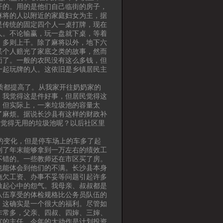
开的。用的是他们自己临街的房子，
麻将的人以附近的家庭妇女为主，据
是传统的固定四个人一桌打牌，现在
人。不论输赢，玩一盘就下桌，等着
，多则上千。除了麻将以外，地下六
某个人赔光了家底之类的故事，然而
面了。一般的农民没有这么多钱，但
一起玩牌的人。这依旧是乡镇居民主
质都提高了。从我家开往奶奶家的
。我觉得这是件好事，但居民觉得这
，但实际上，一来垃圾池的容量太
了麻烦。据说长沙县有这样的财政补
民觉得无用的垃圾池呢？以后社区里
的变化，但是停车场上的车多了起
到了年末能够拿到一万左右的绩效工
不错的。一些教师还在市区买了房。
也能体会到他们的不满。长沙县本身
拖欠工资、办事不妥等问题引起许多
激起心中的怨气。我母亲、叔叔都是
队伍享受的体检规格比公务员队伍的
，这确实是一个很大的福利。尽管如
非常多，父亲、四叔、四婶、三婶、
宫的主任，今年的大动作是计划投资