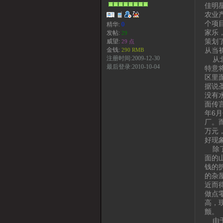
佳明
农业
个项
精华:
0
家乐
发帖:
29
策划
威望:
29 点
从当
金钱:
290 RMB
注册时间:2009-12-30
从北
最后登录:2010-10-04
特意
区里
据说
没有
面传
年6
厂。
万元
好现
除了
面的
钱的
的杂
近而
做点
高，
颤。
由于