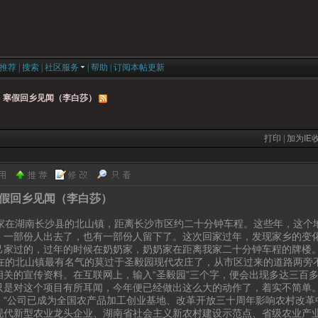
推荐
|
搜索
|
社区服务
|
帮助
|
订阅本帖更新
»
寒假回乡见闻（李白莎）
打印
|
加为IE
假回乡见闻（李白莎）
在湖南长沙县的北山镇，距离长沙市区约二十分钟车程。这些年，这个
，一部份人出去了，也有一部份人留下了。这次回家过年，发现家乡的变
己家过的，过年的时候在奶奶家，奶奶家在距离我家二十分钟车程的牌楼
的北山镇最有名气的莫过于圣毅园现代农庄了，从市区过来的道路两旁
相关的宣传资料。在互联网上，输入“圣毅园”三个字，便会出现多达三百
只是对这个项目有所耳闻，今年便已经做出这么大的动作了，着实不简单
：“公司已成为全国农产品加工创业基地、改革开放三十周年影响农村改革
现代新型农业龙头企业、湖南省社会主义新农村建设示范点、省级农业产