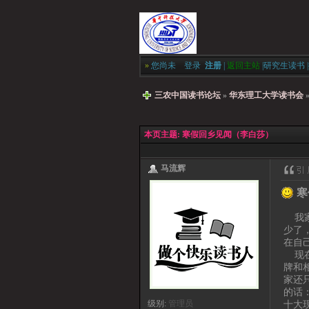
»
您尚未
登录
注册
|
返回主站
|
研究生读书
|
三农中国读书论坛
»
华东理工大学读书会
本页主题:
寒假回乡见闻（李白莎）
马流辉
寒
我家
少了
在自
现在
牌和
家还
的话
十大
级别:
管理员