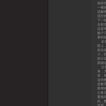
就有
一楼
说麻
流行
下一
合彩
还是
输个
要的
走在
路上
批垃
小，
助计
面做
父亲
来，
资，
这些
是教
教师
公务
要低
此，
堂哥