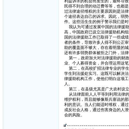
利益诉求的机会而发生的，最终导致
民得不到合理的动迁费等等，也都是
过法律途径维权的主要原因则是法律
个途径表达自己的诉求。因此，弱势
件。这些活生生的例子警示我们是时
我认为可通过发展中国的法律援助逐
高，中国政府已设立法律援助机构组
国的法律援助工作已取得了一些成绩
者的条件，导致许多人得不到公正审
助的覆盖面不够大，存在着明显的城
还有许多弱势群体被拒之门外，法律
第一，政府加大对法律援助的财政
业、个人募得资金，并合理运用这笔
第二，在高校扩招法律专业的学生
学生到法援处实习。这既可以解决法
律援助机构工作，使他们明白这项工
人。
第三，在县级尤其是广大农村设立
从法律面前人人平等到利用法律的
维护权利，而且能够像斯兵塞说的那
利的意识。当人们能适时维权，通过
成反社会人格，通过伤害身边的人泄
会的风险。