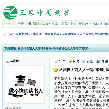
»
您尚未
登录
注册
|
返回主站
|
研究生读书
|
推荐
|
搜索
|
社区服务
|
帮助
|
订阅
三农中国读书论坛
»
华东理工大学读书会
»
从法律面前人人平等到利用法律的机
本页主题:
从法律面前人人平等到利用法律的机会人人平等(刘慧琴)
马流辉
从法律面前人人平等到利用法
斯兵塞这本《社会静力学》撰写的背
多少少互相接近的情况下生活了。人
活片段显然与现在的社会格格不入，
确的社会关系准则：每个人都有做一
则有助于人们产生最大幸福。这个由
幸福”，因为后者会生多数暴政，侵
作者在提出了人人具有相等的权利
级别:
管理员