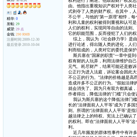
权利进行了阐述。他鼓励财产权及思
由。他指出重视知识产权对于人类社
式剥夺了人类的财产权。在其中，人
不公平，与他的“第一原理”相悖，
精华:
0
利和儿童的权利被得到重视和认可是
发帖:
29
人们的权利，实现同等自由的法则。
威望:
29 点
它的职能范围，反而侵犯了人们的权
金钱:
290 RMB
综上，我认为《社会静力学》是由
注册时间:2009-12-30
进行论述，得出随人类的进化，人们
最后登录:2010-10-04
利而组成的，人类对它的委托是保护
斯兵塞在“国家的职责”一章中提到
权有财的人玩弄，利用法律维护自己
元气、耗尽财产，结果可能还是败诉
公正行为进入法庭，诉讼案会因此大
不公正的行为。”法律的价格越是高
造成许多不公正的行为。“假如法律
就会消失了。因为只有双方都真诚，
作者得出，降低法律的“门槛”只会
我认为斯兵塞的这个降低法律门槛
长的“法律面前人人平等”成为了多
则。所谓的“法律面前人人平等”是
越法律之上的特权。宪法上已确认了
的权利。即在“法律面前人人平等”
利。
近几年频发的群体性事件中有许多