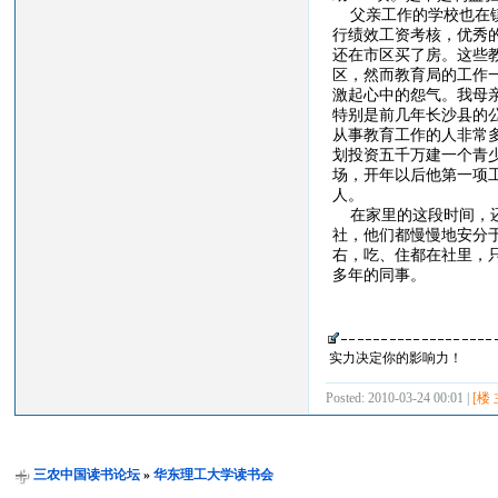
父亲工作的学校也在镇
行绩效工资考核，优秀
还在市区买了房。这些
区，然而教育局的工作
激起心中的怨气。我母
特别是前几年长沙县的
从事教育工作的人非常
划投资五千万建一个青
场，开年以后他第一项
人。
在家里的这段时间，还
社，他们都慢慢地安分
右，吃、住都在社里，
多年的同事。
实力决定你的影响力！
Posted: 2010-03-24 00:01 |
[楼 
三农中国读书论坛
»
华东理工大学读书会