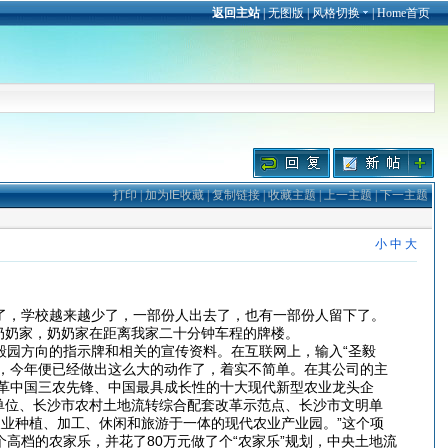
返回主站
|
无图版
|
风格切换
|
Home首页
打印
|
加为IE收藏
|
复制链接
|
收藏主题
|
上一主题
|
下一主题
小
中
大
了，学校越来越少了，一部份人出去了，也有一部份人留下了。
奶奶家，奶奶家在距离我家二十分钟车程的牌楼。
园方向的指示牌和相关的宣传资料。在互联网上，输入“圣毅
，今年便已经做出这么大的动作了，着实不简单。在其公司的主
革中国三农先锋、中国最具成长性的十大现代新型农业龙头企
单位、长沙市农村土地流转综合配套改革示范点、长沙市文明单
农业种植、加工、休闲和旅游于一体的现代农业产业园。”这个项
高档的农家乐，并花了80万元做了个“农家乐”规划，中央土地流