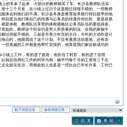
场上的车多了起来，大部分的教师都买了车。长沙县教师队伍实
，按十三个月发，在小镇上过日子还是能过得很不错的。一些教师
也能体会到他们的不满。长沙县本身是教育改革推行得比较早的地
。特别是当他们将自己的待遇与公务员的待遇作对比时，更是容易
，都是体检，教师队伍享受的体检规格比公务员队伍的要低得多。
尽管如此，教师这个职业仍是旁人所羡慕的职业。在我的家族中，
活都过得挺不错的。三叔是市青少年宫的主任，今年的大动作是计
的地点时，他跟我说了这个计划。不仅有素质活动基地，还有农
，一些亲戚的工作都是他帮忙安排的，他算是我们家比较成功的
乡小镇上工作，有的进了政府，有的当了村官，有的进了信用
。以我在信用社工作的同学为例，她平均每个月的工资有三千左
乏文化娱乐生活，而相处的人也多是一些比自己年长许多、工作已
帖子浏览记录
版块浏览记录