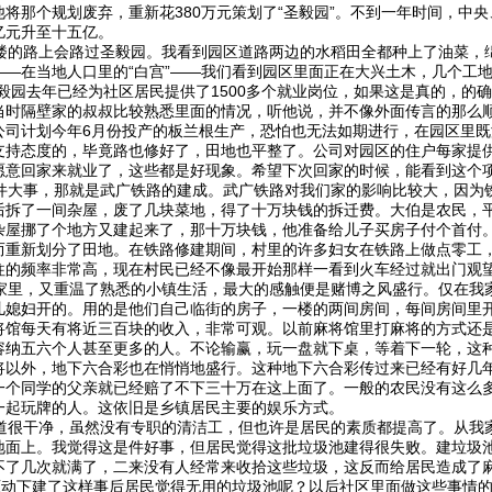
将那个规划废弃，重新花380万元策划了“圣毅园”。不到一年时间，中
亿元升至十五亿。
的路上会路过圣毅园。我看到园区道路两边的水稻田全都种上了油菜，
—在当地人口里的“白宫”——我们看到园区里面正在大兴土木，几个工地
毅园去年已经为社区居民提供了1500多个就业岗位，如果这是真的，的
当时隔壁家的叔叔比较熟悉里面的情况，听他说，并不像外面传言的那么
公司计划今年6月份投产的板兰根生产，恐怕也无法如期进行，在园区里
支持态度的，毕竟路也修好了，田地也平整了。公司对园区的住户每家提
愿意回家来就业了，这些都是好现象。希望下次回家的时候，能看到这个
大事，那就是武广铁路的建成。武广铁路对我们家的影响比较大，因为
后拆了一间杂屋，废了几块菜地，得了十万块钱的拆迁费。大伯是农民，
杂屋挪了个地方又建起来了，那十万块钱，他准备给儿子买房子付个首付
而重新划分了田地。在铁路修建期间，村里的许多妇女在铁路上做点零工
往的频率非常高，现在村民已经不像最开始那样一看到火车经过就出门观
里，又重温了熟悉的小镇生活，最大的感触便是赌博之风盛行。仅在我
儿媳妇开的。用的是他们自己临街的房子，一楼的两间房间，每间房间里
将馆每天有将近三百块的收入，非常可观。以前麻将馆里打麻将的方式还
容纳五六个人甚至更多的人。不论输赢，玩一盘就下桌，等着下一轮，这
将以外，地下六合彩也在悄悄地盛行。这种地下六合彩传过来已经有好几
一个同学的父亲就已经赔了不下三十万在这上面了。一般的农民没有这么
一起玩牌的人。这依旧是乡镇居民主要的娱乐方式。
很干净，虽然没有专职的清洁工，但也许是居民的素质都提高了。从我
地面上。我觉得这是件好事，但居民觉得这批垃圾池建得很失败。建垃圾
不了几次就满了，二来没有人经常来收拾这些垃圾，这反而给居民造成了
益驱动下建了这样事后居民觉得无用的垃圾池呢？以后社区里面做这些事情