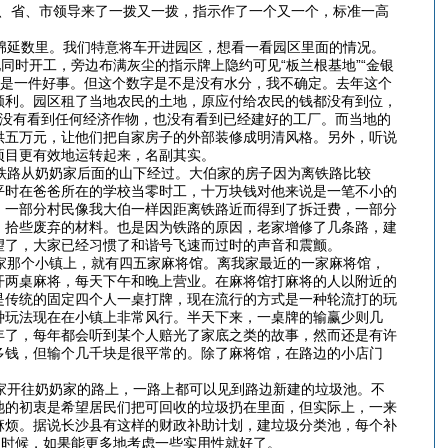
央、省、市领导来了一拨又一拨，指示作了一个又一个，标准一高
绵延数里。我们特意将车开进园区，想看一看园区里面的情况。
同时开工，旁边布满灰尘的指示牌上隐约可见“板兰根基地”“金银
确是一件好事。但这个数字是不是没有水分，我不确定。去年这个
顺利。园区租了当地农民的土地，原应付给农民的钱都没有到位，
既没有看到任何经济作物，也没有看到已经建好的工厂。而当地的
供五万元，让他们把自家房子的外部装修成明清风格。另外，听说
项目更有效地运转起来，名副其实。
铁路从奶奶家后面的山下经过。大伯家的房子因为离铁路比较
平时在爸爸所在的学校当零时工，十万块钱对他来说是一笔不小的
。一部分村民像我大伯一样因距离铁路近而得到了拆迁费，一部分
，拾些废弃的材料。也是因为铁路的原因，老家增修了几条路，建
望了，大家已经习惯了和谐号飞速而过时的声音和震颤。
家那个小镇上，就有四五家麻将馆。离我家最近的一家麻将馆，
开两桌麻将，每天下午和晚上营业。在麻将馆打麻将的人以附近的
是传统的固定四个人一桌打牌，现在流行的方式是一种轮流打的玩
种玩法现在在小镇上非常风行。半天下来，一桌牌的输赢少则几
年了，每年都会听到某个人赔光了家底之类的故事，然而还是有许
多钱，但输个几千块是很平常的。除了麻将馆，在路边的小店门
家开往奶奶家的路上，一路上都可以见到路边新建的垃圾池。不
池的初衷是希望居民们把可回收的垃圾扔在里面，但实际上，一来
麻烦。据说长沙县有这样的财政补助计划，建垃圾分类池，每个补
的时候，如果能更多地考虑一些实用性就好了。