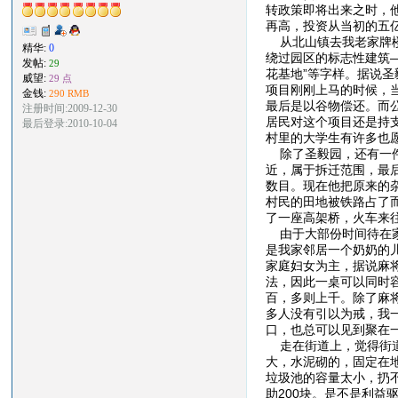
转政策即将出来之时，他
再高，投资从当初的五
从北山镇去我老家牌楼
精华:
0
绕过园区的标志性建筑—
发帖:
29
花基地”等字样。据说圣
威望:
29 点
项目刚刚上马的时候，
金钱:
290 RMB
最后是以谷物偿还。而
注册时间:2009-12-30
居民对这个项目还是持
最后登录:2010-10-04
村里的大学生有许多也
除了圣毅园，还有一件
近，属于拆迁范围，最
数目。现在他把原来的
村民的田地被铁路占了
了一座高架桥，火车来
由于大部份时间待在家
是我家邻居一个奶奶的
家庭妇女为主，据说麻
法，因此一桌可以同时
百，多则上千。除了麻
多人没有引以为戒，我
口，也总可以见到聚在
走在街道上，觉得街道
大，水泥砌的，固定在
垃圾池的容量太小，扔
助200块。是不是利