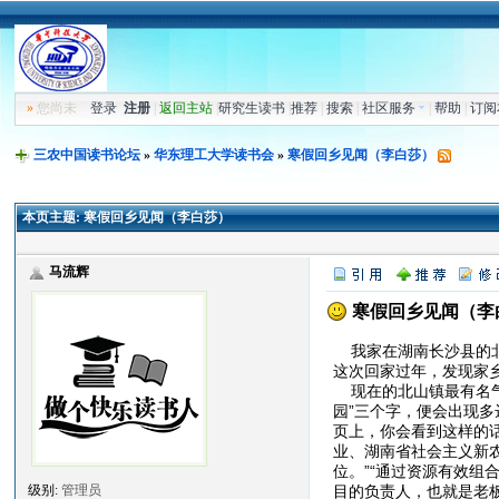
»
您尚未
登录
注册
|
返回主站
|
研究生读书
|
推荐
|
搜索
|
社区服务
|
帮助
|
订阅
三农中国读书论坛
»
华东理工大学读书会
»
寒假回乡见闻（李白莎）
本页主题:
寒假回乡见闻（李白莎）
马流辉
寒假回乡见闻（李
我家在湖南长沙县的北
这次回家过年，发现家
现在的北山镇最有名气
园”三个字，便会出现
页上，你会看到这样的
业、湖南省社会主义新
位。”“通过资源有效
目的负责人，也就是老板
级别:
管理员