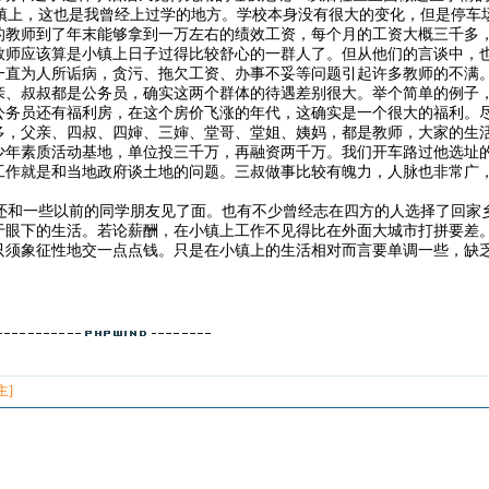
上，这也是我曾经上过学的地方。学校本身没有很大的变化，但是停车
的教师到了年末能够拿到一万左右的绩效工资，每个月的工资大概三千多
教师应该算是小镇上日子过得比较舒心的一群人了。但从他们的言谈中，
一直为人所诟病，贪污、拖欠工资、办事不妥等问题引起许多教师的不满
亲、叔叔都是公务员，确实这两个群体的待遇差别很大。举个简单的例子
公务员还有福利房，在这个房价飞涨的年代，这确实是一个很大的福利。
多，父亲、四叔、四婶、三婶、堂哥、堂姐、姨妈，都是教师，大家的生
少年素质活动基地，单位投三千万，再融资两千万。我们开车路过他选址
工作就是和当地政府谈土地的问题。三叔做事比较有魄力，人脉也非常广
和一些以前的同学朋友见了面。也有不少曾经志在四方的人选择了回家
于眼下的生活。若论薪酬，在小镇上工作不见得比在外面大城市打拼要差
只须象征性地交一点点钱。只是在小镇上的生活相对而言要单调一些，缺
主]