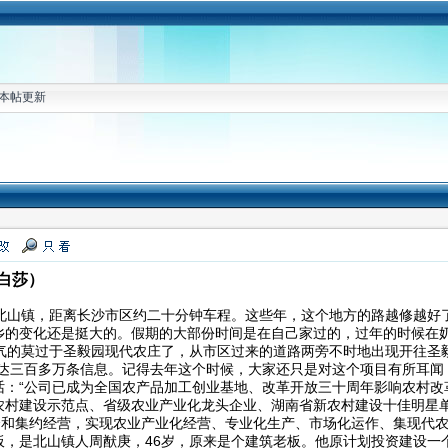
本帖更新
白莎）
山镇，距离长沙市区约二十分钟车程。这些年，这个地方的路越修越好
乡的变化还是挺大的。假期的大部份时间是在自己家过的，过年的时候在
的莫过于圣毅园现代农庄了，从市区过来的道路两旁不时地出现开往圣毅
多达三百多万条信息。记得去年这个时候，大家还只是对这个项目有所耳闻
话：“公司已成为全国农产品加工创业基地、改革开放三十周年影响农村改
农村建设示范点、省级农业产业化龙头企业、湖南省新农村建设十佳明星
组合和集约经营，实现农业产业化经营、专业化生产、市场化运作、集现代
，是北山镇人周猷庚，46岁，原来是个建筑老板。他原计划投资建设一个