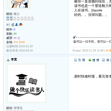
被你一直震撼到现在，
读书也是一个塑造毅力
人在读书。[/quote
级别:
骑士
好的。。没得问题。。
精华:
0
发帖:
99
威望:
99 点
饭可以一日不吃，觉可以一
金钱:
990 RMB
注册时间:2010-03-29
最后登录:2016-04-10
Posted: 2010-12-29 22:49 |
44 
李宽
易时快难时慢，看完资
级别:
管理员