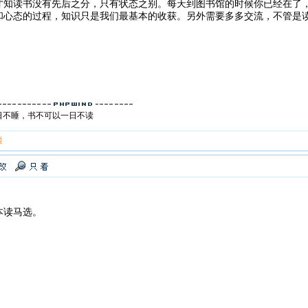
才知读书没有先后之分，只有状态之别。每天到图书馆的时候你已经在了
和心态的过程，知识只是我们最基本的收获。另外需要多多交流，不管是
日不睡，书不可以一日不读
楼
本读马选。