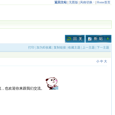
返回主站
|
无图版
|
风格切换
|
Home首页
打印
|
加为IE收藏
|
复制链接
|
收藏主题
|
上一主题
|
下一主题
小
中
大
流，也欢迎你来跟我们交流。