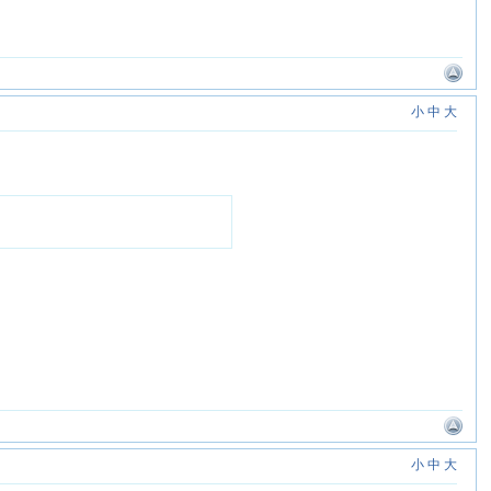
小
中
大
小
中
大