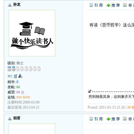
孙龙
有读《货币哲学》这么
级别:
骑士
精华:
0
发帖:
80
威望:
80 点
穷则独善其身，达则兼济天
金钱:
800 RMB
注册时间:2009-03-09
最后登录:2012-04-21
Posted: 2011-01-15 21:26 |
48 
胡君