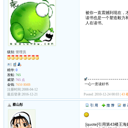
被你一直震撼到现在，
读书也是一个塑造毅力
人在读书。
级别:
管理员
精华:
0
发帖:
765
威望:
765 点
一心一意读好书
金钱:
7650 RMB
注册时间:2008-04-12
最后登录:2016-12-21
Posted: 2010-12-24 00:03 |
43 
蔡山彤
[quote]引用第43楼王海娟