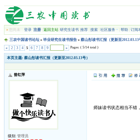
»
您尚未
登录
注册
|
返回主站
|
研究生读书
|
推荐
|
搜索
|
社区服务
|
帮助
|
订阅
三农中国读书论坛
»
毕业研究生读书报告
»
蔡山彤读书汇报（更新至2012.03.1
Pages: ( 5/14 total )
«
2
3
4
6
7
8
9
»
5
本页主题:
蔡山彤读书汇报（更新至2012.03.13号）
曾红萍
师妹读书状态相当不错
级别:
管理员