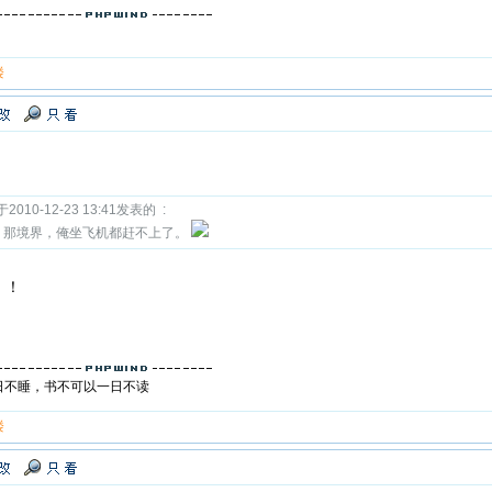
楼
2010-12-23 13:41发表的 :
，那境界，俺坐飞机都赶不上了。
！！
日不睡，书不可以一日不读
楼