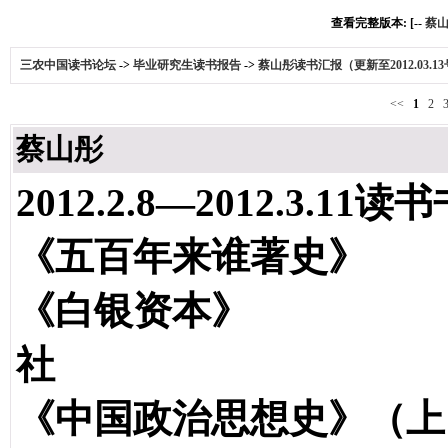
查看完整版本: [--
蔡山
三农中国读书论坛
->
毕业研究生读书报告
->
蔡山彤读书汇报（更新至2012.03.1
<<
1
2
蔡山彤
2012.2.8—2012.3.11读
《五百年来谁著史》
《白银资本》 贡德
社
《中国政治思想史》（