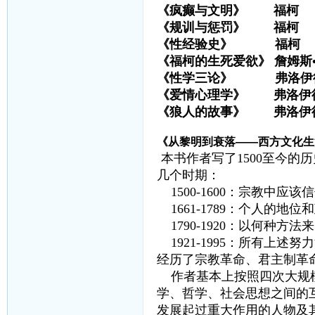
《疯癫与文明》 福柯
《规训与惩罚》 福柯
《性经验史》 福柯
《福柯的生死爱欲》 詹姆斯
《性学三论》 弗洛伊
《爱情心理学》 弗洛伊
《狼人的故事》 弗洛伊
《从黎明到衰落——西方文化生
本书作者写了1500至今的历
几个时期：
1500-1600：宗教中应该
1661-1789：个人的地位
1790-1920：以何种方
1921-1995：所有上述努
经历了宗教革命、君主制革
作者基本上按照四次大规模
学、哲学、社会思想之间的
发展起过重大作用的人物及