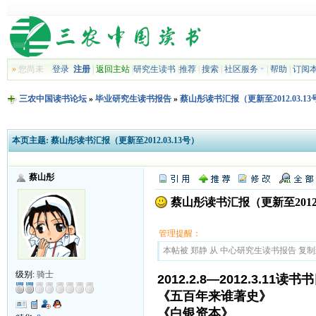
»
您尚未
登录
注册
|
返回主站
|
研究生读书
|
推荐
|
搜索
|
社区服务
|
帮助
|
订阅
三农中国读书论坛
»
毕业研究生读书报告
»
蔡山彤读书汇报（更新至2012.03.13
本页主题:
蔡山彤读书汇报（更新至2012.03.13号）
蔡山彤
蔡山彤读书汇报（更新至2012.0
管理提醒：
本帖被 郑静 从 中心研究生读书报告 复制到本区
级别:
骑士
2012.2.8—2012.3.11读书
《五百年来谁著史》 
《白银资本》 贡德·