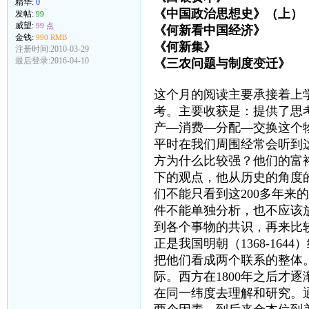
精华:
0
《中国政治思想史》（上
发帖:
99
威望:
99 点
《何新看中国经济》
金钱:
990 RMB
《何新集》 何
注册时间:2010-03-29
最后登录:2016-04-10
《三农问题与制度变迁》
这个月的阅读主要承接着上
考。主要收获是：提供了思
产—消费—分配—交换这个
平时在我们周围经常会听到
方为什么比较强？他们的富
下的观点，他从历史的角度
们不能只看到这200多年
件不能单独分析，也不应该
到各个事物的共识，再来比较其
正是我国明朝（1368-16
把他们看成两个联系的整体。漫
际。西方在1800年之后才
在同一纬度去理解和研究。