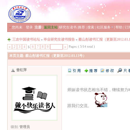
»
您尚未
登录
注册
|
返回主站
|
研究生读书
|
推荐
|
搜索
|
社区服务
|
帮助
|
订
三农中国读书论坛
»
毕业研究生读书报告
»
蔡山彤读书汇报（更新至2012.03.
Pages: ( 5/14 total )
«
2
3
4
6
7
8
9
»
5
本页主题:
蔡山彤读书汇报（更新至2012.03.13号）
曾红萍
师妹读书状态相当不错，继续努力
跟我们交流。
级别:
管理员