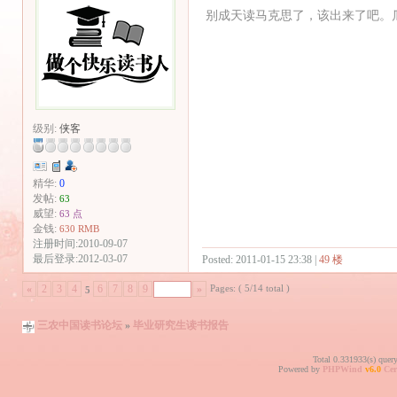
别成天读马克思了，该出来了吧。
级别:
侠客
精华:
0
发帖:
63
威望:
63 点
金钱:
630 RMB
注册时间:2010-09-07
最后登录:2012-03-07
Posted: 2011-01-15 23:38 |
49 楼
Pages: ( 5/14 total )
«
2
3
4
6
7
8
9
»
5
三农中国读书论坛
»
毕业研究生读书报告
Total 0.331933(s) quer
Powered by
PHPWind
v6.0
Cer