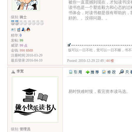
被你一直震撼到现在，才知读书没
读书也是一个塑造毅力和心态的过
书体会，对读书都是很有帮助的，我们
级别:
骑士
好的。。没得问题。。
精华:
0
发帖:
99
威望:
99 点
饭可以一日不吃，觉可以一日不睡，书不
金钱:
990 RMB
注册时间:2010-03-29
最后登录:2016-04-10
Posted: 2010-12-29 22:49 |
44 楼
李宽
易时快难时慢，看完资本读马选。
级别:
管理员