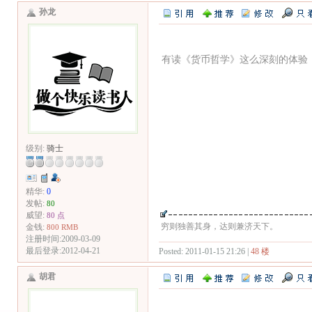
孙龙
有读《货币哲学》这么深刻的体验
级别:
骑士
精华:
0
发帖:
80
威望:
80 点
穷则独善其身，达则兼济天下。
金钱:
800 RMB
注册时间:2009-03-09
最后登录:2012-04-21
Posted: 2011-01-15 21:26 |
48 楼
胡君