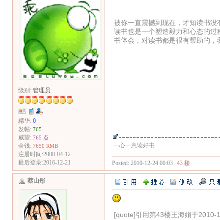
被你一直震撼到现在，才知读书没
读书也是一个塑造毅力和心态的过
书体会，对读书都是很有帮助的，
级别:
管理员
精华:
0
发帖:
765
威望:
765 点
一心一意读好书
金钱:
7650 RMB
注册时间:2008-04-12
最后登录:2016-12-21
Posted: 2010-12-24 00:03 |
43 楼
蔡山彤
[quote]引用第43楼王海娟于2010-12