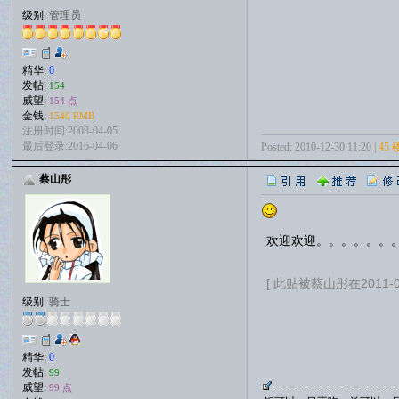
级别:
管理员
精华:
0
发帖:
154
威望:
154 点
金钱:
1540 RMB
注册时间:2008-04-05
最后登录:2016-04-06
Posted: 2010-12-30 11:20 |
45 
蔡山彤
欢迎欢迎。。。。。。
[ 此贴被蔡山彤在2011-01
级别:
骑士
精华:
0
发帖:
99
威望:
99 点