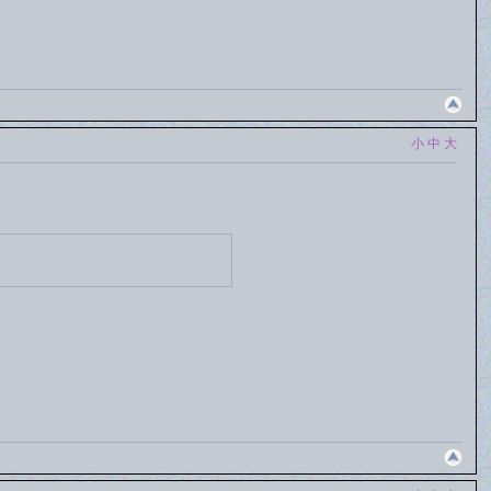
小
中
大