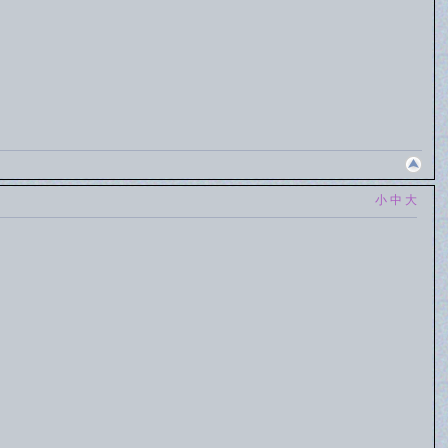
小
中
大