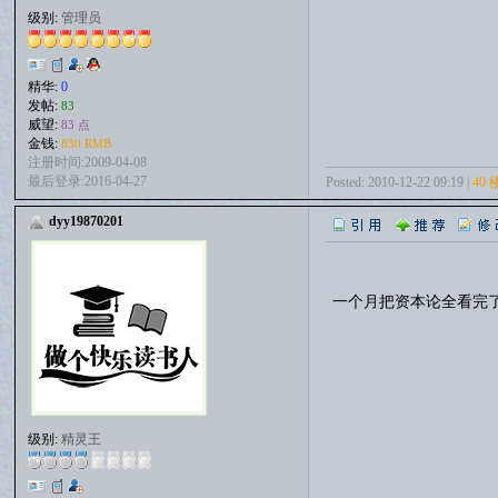
级别:
管理员
精华:
0
发帖:
83
威望:
83 点
金钱:
830 RMB
注册时间:2009-04-08
最后登录:2016-04-27
Posted: 2010-12-22 09:19 |
40 
dyy19870201
一个月把资本论全看完
级别:
精灵王