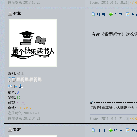
Posted: 2011-01-15 18:21 |
47 
最后登录:2017-10-23
孙龙
有读《货币哲学》这么
级别:
骑士
精华:
0
发帖:
80
威望:
80 点
穷则独善其身，达则兼济天
金钱:
800 RMB
注册时间:2009-03-09
最后登录:2012-04-21
Posted: 2011-01-15 21:26 |
48 
胡君