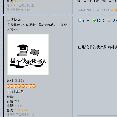
饭可以一日不吃，觉可以一
金钱:
990 RMB
注册时间:2010-03-29
最后登录:2016-04-10
Posted: 2011-01-15 13:13 |
46 
刘大龙
美梦易醉，红颜易老，莫若苦练内功，健全
人格@@
山彤读书的状态和精神
级别:
管理员
精华:
1
发帖:
729
威望:
731 点
金钱:
7310 RMB
注册时间:2008-04-19