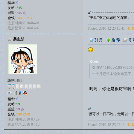
精华:
0
发帖:
245
威望:
245 点
“书龄”决定你思想的深度。
金钱:
2450 RMB
注册时间:2010-04-01
最后登录:2016-03-07
Posted: 2010-12-23 13:41 |
41 
蔡山彤
Quote:
引用第41楼dyy19870201于
一个月把资本论全看完了
级别:
骑士
呵呵，你还是很厉害啊
精华:
0
发帖:
99
威望:
99 点
饭可以一日不吃，觉可以一
金钱:
990 RMB
注册时间:2010-03-29
最后登录:2016-04-10
Posted: 2010-12-23 22:11 |
42 