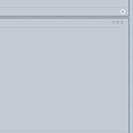
小
中
大