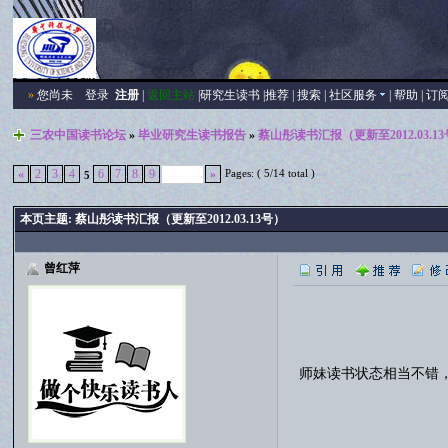
»
您尚未
登录
注册
|
返回主站
|
研究生读书
|
推荐
|
搜索
|
社区服务
|
帮助
|
订
三农中国读书论坛
»
毕业研究生读书报告
»
蔡山彤读书汇报（更新至2012.03.1
Pages: ( 5/14 total )
«
2
3
4
6
7
8
9
»
5
本页主题:
蔡山彤读书汇报（更新至2012.03.13号）
曾红萍
师妹读书状态相当不错