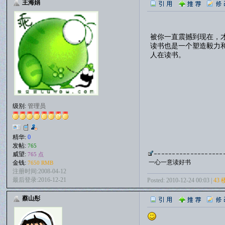
王海娟
被你一直震撼到现在，
读书也是一个塑造毅力
人在读书。
级别:
管理员
精华:
0
发帖:
765
威望:
765 点
一心一意读好书
金钱:
7650 RMB
注册时间:2008-04-12
最后登录:2016-12-21
Posted: 2010-12-24 00:03 |
43 
蔡山彤