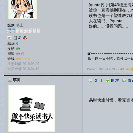
[quote]引用第43楼王海娟
被你一直震撼到现在，
读书也是一个塑造毅力
人在读书。[/quote
级别:
骑士
好的。。没得问题。。
精华:
0
发帖:
99
威望:
99 点
饭可以一日不吃，觉可以一
金钱:
990 RMB
注册时间:2010-03-29
最后登录:2016-04-10
Posted: 2010-12-29 22:49 |
44 
李宽
易时快难时慢，看完资