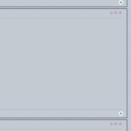
小
中
大
小
中
大