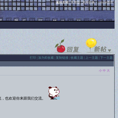
返回主站
|
无图版
|
风格切换
|
Home首页
打印
|
加为IE收藏
|
复制链接
|
收藏主题
|
上一主题
|
下一主题
小
中
大
流，也欢迎你来跟我们交流。