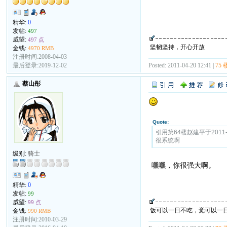
精华:
0
发帖:
497
威望:
497 点
坚韧坚持，开心开放
金钱:
4970 RMB
注册时间:2008-04-03
Posted: 2011-04-20 12:41 |
75 
最后登录:2019-12-02
蔡山彤
Quote:
引用第64楼赵建平于2011-04
很系统啊
级别:
骑士
嘿嘿，你很强大啊。
精华:
0
发帖:
99
威望:
99 点
饭可以一日不吃，觉可以一
金钱:
990 RMB
注册时间:2010-03-29