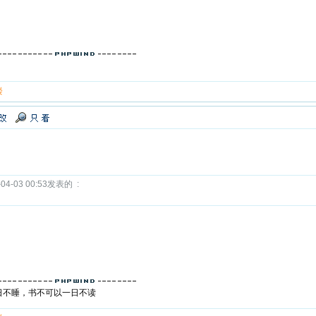
楼
-03 00:53发表的 :
日不睡，书不可以一日不读