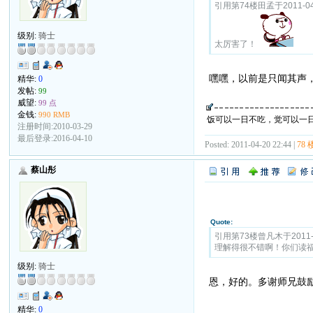
引用第74楼田孟于2011-04-
级别:
骑士
太厉害了！
嘿嘿，以前是只闻其声
精华:
0
发帖:
99
威望:
99 点
金钱:
990 RMB
饭可以一日不吃，觉可以一
注册时间:2010-03-29
最后登录:2016-04-10
Posted: 2011-04-20 22:44 |
78 
蔡山彤
Quote:
引用第73楼曾凡木于2011-04
理解得很不错啊！你们读
级别:
骑士
恩，好的。多谢师兄鼓
精华:
0