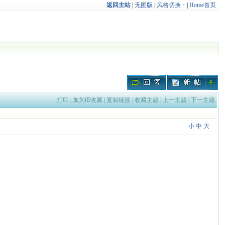
返回主站
|
无图版
|
风格切换
|
Home首页
打印
|
加为IE收藏
|
复制链接
|
收藏主题
|
上一主题
|
下一主题
小
中
大