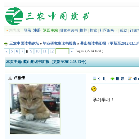
»
您尚未
登录
注册
|
返回主站
|
研究生读书
|
推荐
|
搜索
|
社区服务
|
帮助
|
订阅
三农中国读书论坛
»
毕业研究生读书报告
»
蔡山彤读书汇报（更新至2012.03.1
Pages: ( 8/14 total )
«
5
6
7
9
10
11
12
»
8
本页主题:
蔡山彤读书汇报（更新至2012.03.13号）
卢雅倩
学习学习！