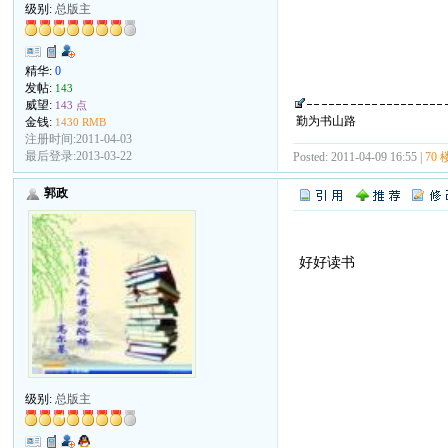
级别:
总版主
精华:
0
发帖:
143
威望:
143 点
勤为书山路
金钱:
1430 RMB
注册时间:2011-04-03
最后登录:2013-03-22
Posted: 2011-04-09 16:55 |
70 
郭政
好好读书
级别:
总版主