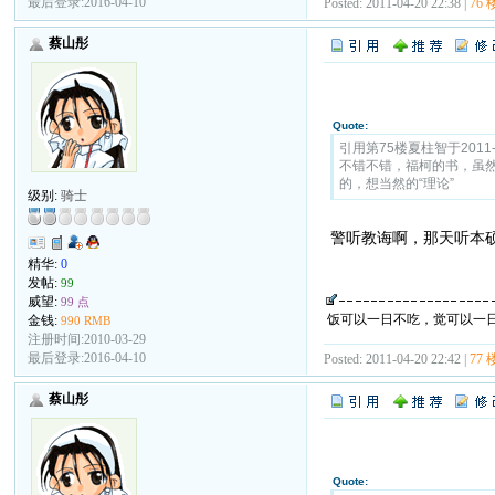
最后登录:2016-04-10
Posted: 2011-04-20 22:38 |
76 
蔡山彤
Quote:
引用第75楼夏柱智于2011-04
不错不错，福柯的书，虽
的，想当然的“理论”
级别:
骑士
警听教诲啊，那天听本
精华:
0
发帖:
99
威望:
99 点
饭可以一日不吃，觉可以一
金钱:
990 RMB
注册时间:2010-03-29
最后登录:2016-04-10
Posted: 2011-04-20 22:42 |
77 
蔡山彤
Quote: