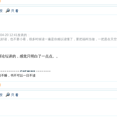
楼
-20 12:41发表的 :
然好读，也不要小看，很多时候读一遍是你难以读懂了，要把福柯当做，一把悬在天空
硕论坛讲的，感觉只明白了一点点。。
日不睡，书不可以一日不读
楼