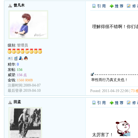
曾凡木
理解得很不错啊！你们
级别:
管理员
精华:
0
发帖:
156
威望:
156 点
率性而行乃真丈夫也！
金钱:
1560 RMB
注册时间:2009-04-07
最后登录:2019-04-10
Posted: 2011-04-19 22:06 |
73 
田孟
太厉害了！