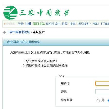
»
您尚未
登录
注册
|
返回主站
|
研究生读书
|
推荐
|
搜索
|
社区服务
|
帮助
|
订阅
三农中国读书论坛
» 论坛提示
三农中国读书论坛 提示信息
您没有登录或者您没有权限访问此页面，可能有如下几个原因:
您无权限编辑别人的贴子
您还不是论坛会员,请先登录论坛
登录
用户名
密码
隐身登录
是