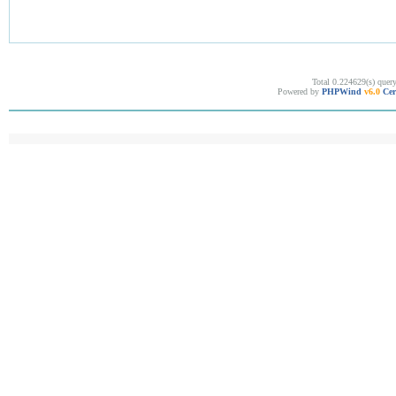
Total 0.224629(s) quer
Powered by
PHPWind
v6.0
Cer