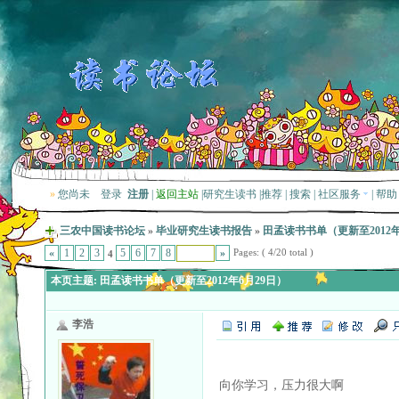
»
您尚未
登录
注册
|
返回主站
|
研究生读书
|
推荐
|
搜索
|
社区服务
|
帮助
三农中国读书论坛
»
毕业研究生读书报告
»
田孟读书书单（更新至2012年
Pages: ( 4/20 total )
«
1
2
3
5
6
7
8
»
4
本页主题:
田孟读书书单（更新至2012年6月29日）
李浩
向你学习，压力很大啊