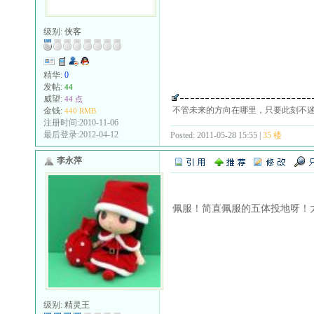
级别:
侠客
精华:
0
发帖:
44
威望:
44 点
不管未来的方向在哪里，只要此刻不
金钱:
440 RMB
注册时间:2010-11-06
最后登录:2012-04-12
Posted: 2011-05-28 15:55 |
35 楼
李永萍
佩服！简直佩服的五体投地呀！
级别:
精灵王