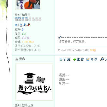
级别:
精灵王
精华:
0
发帖:
317
威望:
317 点
读万卷书，行万里路。
金钱:
3170 RMB
注册时间:2011-04-03
最后登录:2014-06-18
Posted: 2011-05-18 20:40 |
30 楼
李念
震撼~~
佩服~~
学习~~
级别:
新手上路