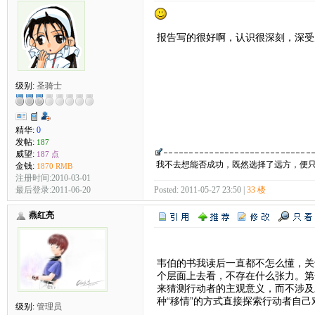
报告写的很好啊，认识很深刻，深受
级别:
圣骑士
精华:
0
发帖:
187
威望:
187 点
我不去想能否成功，既然选择了远方，便
金钱:
1870 RMB
注册时间:2010-03-01
最后登录:2011-06-20
Posted: 2011-05-27 23:50 |
33 楼
燕红亮
韦伯的书我读后一直都不怎么懂，关于
个层面上去看，不存在什么张力。第
来猜测行动者的主观意义，而不涉及
种“移情”的方式直接探索行动者自
级别:
管理员