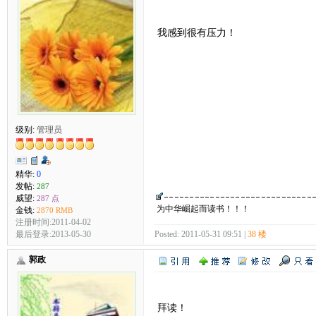
我感到很有压力！
级别:
管理员
精华:
0
发帖:
287
威望:
287 点
为中华崛起而读书！！！
金钱:
2870 RMB
注册时间:2011-04-02
最后登录:2013-05-30
Posted: 2011-05-31 09:51 |
38 楼
郭政
拜读！