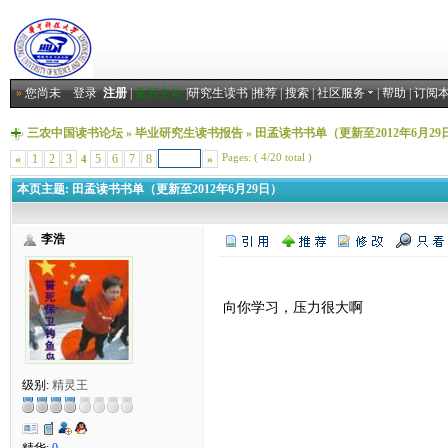
»
您尚未
登录
注册
|
返回主站
|
研究生读书
|
推荐
|
搜索
|
社区服务
|
帮助
|
订阅
三农中国读书论坛
»
毕业研究生读书报告
»
田孟读书书单（更新至2012年6月29
Pages: ( 4/20 total )
«
1
2
3
5
6
7
8
»
4
本页主题:
田孟读书书单（更新至2012年6月29日）
李浩
向你学习，压力很大啊
级别:
精灵王
精华:
0