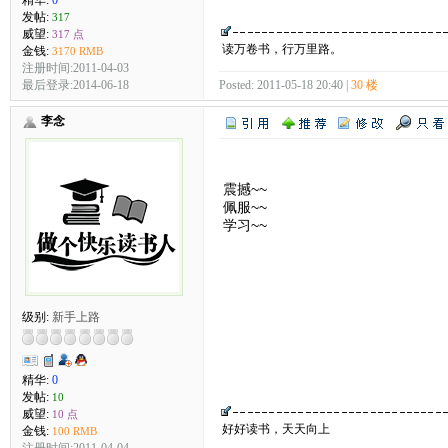
发帖:
317
威望:
317 点
读万卷书，行万里路。
金钱:
3170 RMB
注册时间:2011-04-03
最后登录:2014-06-18
Posted: 2011-05-18 20:40 |
30 楼
李念
震撼~~
佩服~~
学习~~
级别:
新手上路
精华:
0
发帖:
10
威望:
10 点
好好读书，天天向上
金钱:
100 RMB
注册时间:2011-04-04