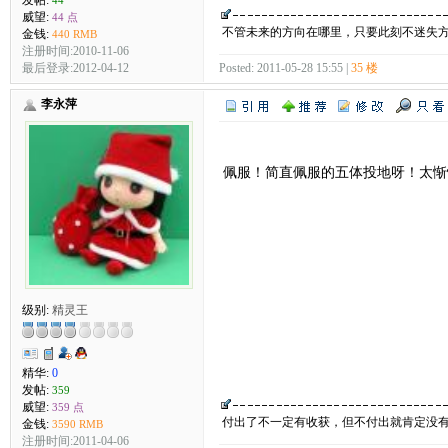
威望:
44 点
不管未来的方向在哪里，只要此刻不迷失
金钱:
440 RMB
注册时间:2010-11-06
最后登录:2012-04-12
Posted: 2011-05-28 15:55 |
35 楼
李永萍
佩服！简直佩服的五体投地呀！太惭
级别:
精灵王
精华:
0
发帖:
359
威望:
359 点
付出了不一定有收获，但不付出就肯定没
金钱:
3590 RMB
注册时间:2011-04-06