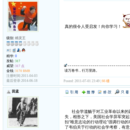
真的很令人受启发！向你学习！
级别:
精灵王
精华:
0
发帖:
317
威望:
317 点
读万卷书，行万里路。
金钱:
3170 RMB
注册时间:2011-04-03
最后登录:2014-06-18
Posted: 2011-07-01 23:49 |
66 楼
田孟
社会学滥觞于对工业革命以来的西
失，相形之下，美国社会学异军突起
扣“唯意志论的行动理论”强调行动
了韦伯关于行动的社会学考察，有意