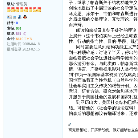
子，继承了帕森斯关于结构功能主义
级别:
管理员
创性地提出了中层理论的社会学定位
马克思、涂尔干、韦伯和帕森斯进行
之后出现的交换理论、互动理论、符
精华:
0
而声辩。
发帖:
861
阅读帕森斯及其徒子徒孙的理论，
威望:
861 点
上展开（这个韦伯实际上已经是帕森
金钱:
8610 RMB
性、行动的指向性、目的-手段、规
注册时间:2008-04-18
同时需要注意到结构功能主义产生
最后登录:2023-02-15
到一种琐碎感：讨论了半天，得出的
面临着把社会学送进社会科学殿堂的
那么游刃有余。与此类似，帕森斯或
情、谣言、广播电视电影对人类行动
到“作为一项国家基本资源”的战略
国也面临着正当性危机（自然科学的
社会学实用主义传统的艰苦开创。因
意识、研究方法、研究对象和基本理
并服务于美国社会的发展和国家利益
到亚历山大，美国社会结构已经基
结。可惜他的《社会学的理论逻辑》
帕森斯的思想都没有翻译过来，还难
研究新领域，开辟新战线。做好能够独立