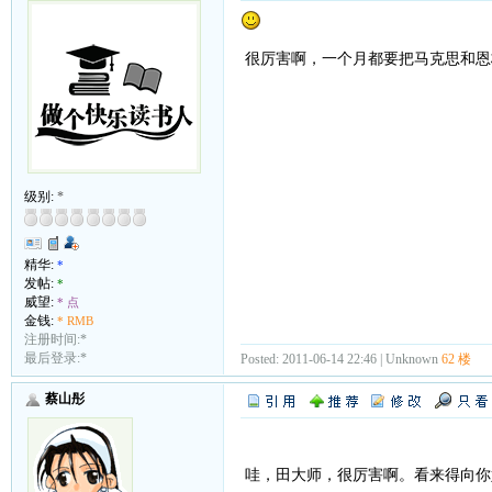
很厉害啊，一个月都要把马克思和恩
级别:
*
精华:
*
发帖:
*
威望:
* 点
金钱:
* RMB
注册时间:*
最后登录:*
Posted: 2011-06-14 22:46 | Unknown
62 楼
蔡山彤
哇，田大师，很厉害啊。看来得向你