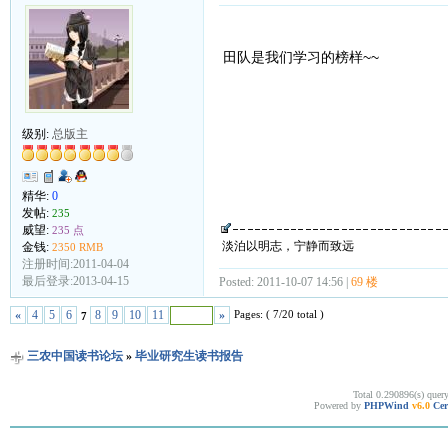
田队是我们学习的榜样~~
级别:
总版主
精华:
0
发帖:
235
威望:
235 点
淡泊以明志，宁静而致远
金钱:
2350 RMB
注册时间:2011-04-04
最后登录:2013-04-15
Posted: 2011-10-07 14:56 |
69 楼
Pages: ( 7/20 total )
«
4
5
6
8
9
10
11
»
7
三农中国读书论坛
»
毕业研究生读书报告
Total 0.290896(s) quer
Powered by
PHPWind
v6.0
Cer