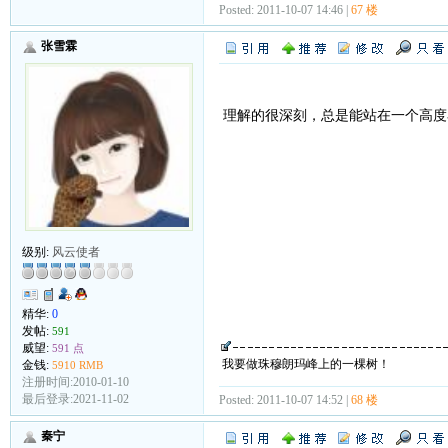
Posted: 2011-10-07 14:46 |
67 楼
张雪霖
理解的很深刻，总是能站在一个高度
级别:
风云使者
精华:
0
发帖:
591
威望:
591 点
我要做珠穆朗玛峰上的一棵树！
金钱:
5910 RMB
注册时间:2010-01-10
最后登录:2021-11-02
Posted: 2011-10-07 14:52 |
68 楼
秦宁