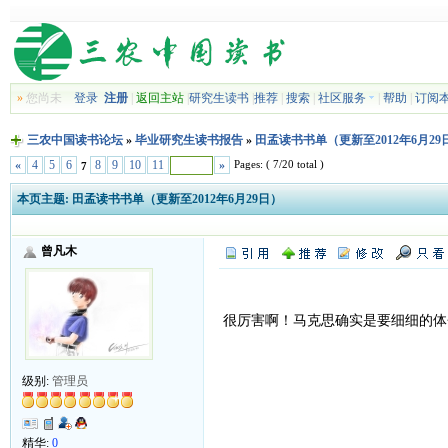
»
您尚未
登录
注册
|
返回主站
|
研究生读书
|
推荐
|
搜索
|
社区服务
|
帮助
|
订阅
三农中国读书论坛
»
毕业研究生读书报告
»
田孟读书书单（更新至2012年6月29
Pages: ( 7/20 total )
«
4
5
6
8
9
10
11
»
7
本页主题:
田孟读书书单（更新至2012年6月29日）
曾凡木
很厉害啊！马克思确实是要细细的体
级别:
管理员
精华:
0