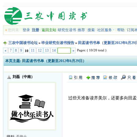
»
您尚未
登录
注册
|
返回主站
|
研究生读书
|
推荐
|
搜索
|
社区服务
|
帮助
|
订阅
三农中国读书论坛
»
毕业研究生读书报告
»
田孟读书书单（更新至2012年6月29
Pages: ( 10/20 total )
«
7
8
9
11
12
13
14
»
10
本页主题:
田孟读书书单（更新至2012年6月29日）
刘磊（中南）
过些天准备读齐美尔，还要多向田孟
级别:
圣骑士