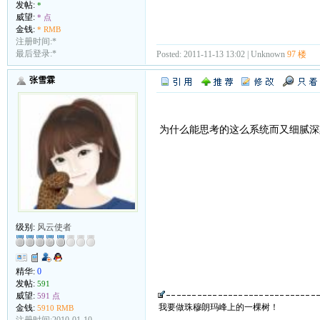
发帖:
*
威望:
* 点
金钱:
* RMB
注册时间:*
最后登录:*
Posted: 2011-11-13 13:02 | Unknown
97 楼
张雪霖
为什么能思考的这么系统而又细腻深
级别:
风云使者
精华:
0
发帖:
591
威望:
591 点
我要做珠穆朗玛峰上的一棵树！
金钱:
5910 RMB