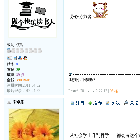
劳心劳力者
级别:
侠客
精华:
0
发帖:
39
威望:
39 点
我找小刀修理路
金钱:
390 RMB
注册时间:2011-04-02
最后登录:2012-04-22
Posted: 2011-11-12 22:13 |
93 楼
宋卓秀
从社会学上升到哲学......都会有