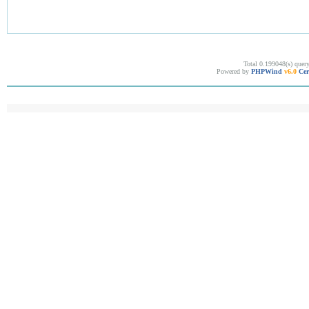
Total 0.199048(s) quer
Powered by
PHPWind
v6.0
Cer