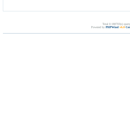
Total 0.188703(s) quer
Powered by
PHPWind
v6.0
Cer