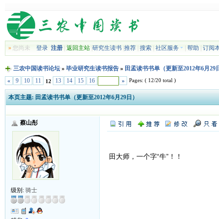
»
您尚未
登录
注册
|
返回主站
|
研究生读书
|
推荐
|
搜索
|
社区服务
|
帮助
|
订阅
三农中国读书论坛
»
毕业研究生读书报告
»
田孟读书书单（更新至2012年6月29
Pages: ( 12/20 total )
«
9
10
11
13
14
15
16
»
12
本页主题:
田孟读书书单（更新至2012年6月29日）
蔡山彤
田大师，一个字“牛”！！
级别:
骑士