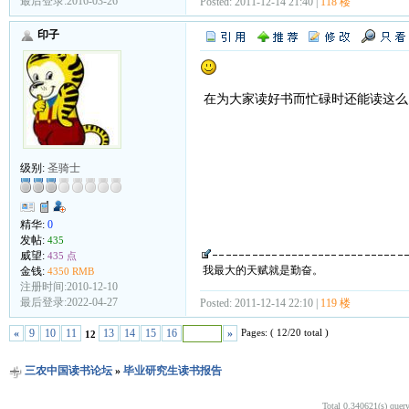
最后登录:2016-03-26
Posted: 2011-12-14 21:40 |
118 楼
印子
在为大家读好书而忙碌时还能读这么
级别:
圣骑士
精华:
0
发帖:
435
威望:
435 点
我最大的天赋就是勤奋。
金钱:
4350 RMB
注册时间:2010-12-10
最后登录:2022-04-27
Posted: 2011-12-14 22:10 |
119 楼
Pages: ( 12/20 total )
«
9
10
11
13
14
15
16
»
12
三农中国读书论坛
»
毕业研究生读书报告
Total 0.340621(s) quer