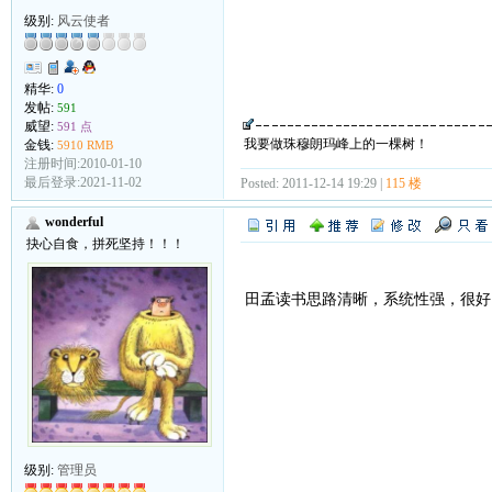
级别:
风云使者
精华:
0
发帖:
591
威望:
591 点
我要做珠穆朗玛峰上的一棵树！
金钱:
5910 RMB
注册时间:2010-01-10
最后登录:2021-11-02
Posted: 2011-12-14 19:29 |
115 楼
wonderful
抉心自食，拼死坚持！！！
田孟读书思路清晰，系统性强，很好
级别:
管理员