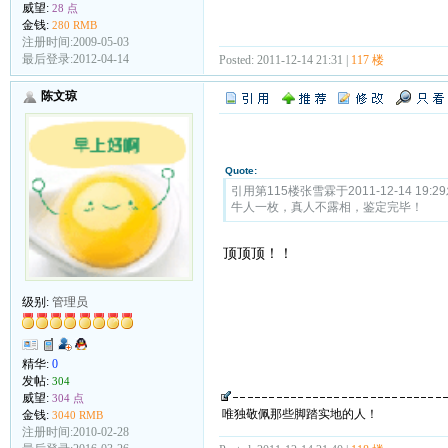
威望:
28 点
金钱:
280 RMB
注册时间:2009-05-03
最后登录:2012-04-14
Posted: 2011-12-14 21:31 |
117 楼
陈文琼
Quote:
引用第115楼张雪霖于2011-12-14 19:2
牛人一枚，真人不露相，鉴定完毕！
顶顶顶！！
级别:
管理员
精华:
0
发帖:
304
威望:
304 点
唯独敬佩那些脚踏实地的人！
金钱:
3040 RMB
注册时间:2010-02-28