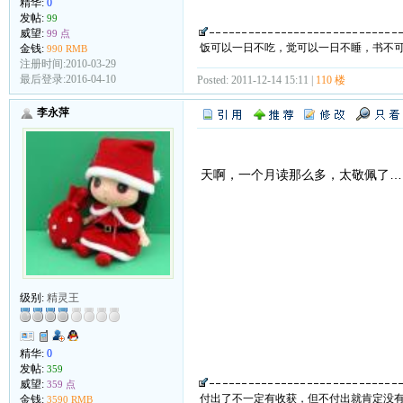
精华:
0
发帖:
99
威望:
99 点
饭可以一日不吃，觉可以一日不睡，书不
金钱:
990 RMB
注册时间:2010-03-29
最后登录:2016-04-10
Posted: 2011-12-14 15:11 |
110 楼
李永萍
天啊，一个月读那么多，太敬佩了…
级别:
精灵王
精华:
0
发帖:
359
威望:
359 点
付出了不一定有收获，但不付出就肯定没
金钱:
3590 RMB