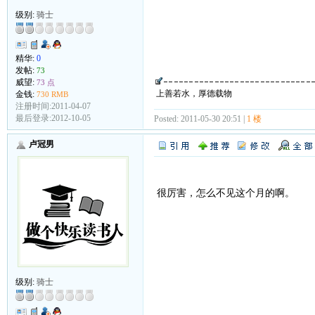
级别:
骑士
精华:
0
发帖:
73
威望:
73 点
上善若水，厚德载物
金钱:
730 RMB
注册时间:2011-04-07
最后登录:2012-10-05
Posted: 2011-05-30 20:51 |
1 楼
卢冠男
很厉害，怎么不见这个月的啊。
级别:
骑士