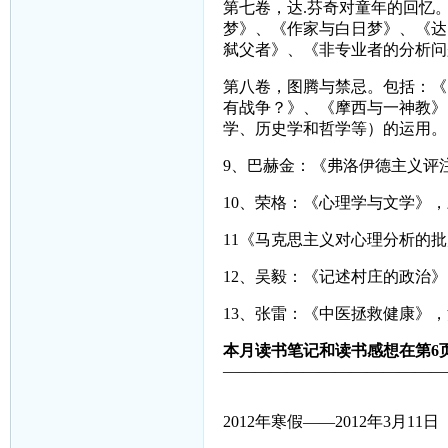
第七卷，达
.
芬奇对童年的回忆
梦》、《作家与白日梦》、《达
弑父者》、《非专业者的分析问
第八卷，图腾与禁忌。包括：《
有战争？》、《摩西与一神教》
学、历史学和哲学等）的运用。
9
、巴赫金：《弗洛伊德主义评
10
、荣格：《心理学与文学》，
11
《马克思主义对心理分析的批
12
、吴毅：《记述村庄的政治》
13
、张雷：《中医拯救健康》，
本月读书笔记和读书感想在第6页
——————————————
2012年寒假——2012年3月11日