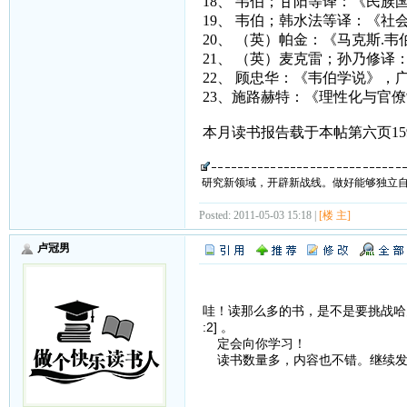
18、 韦伯；甘阳等译：《民族
19、 韦伯；韩水法等译：《
20、 （英）帕金：《马克斯.
21、 （英）麦克雷；孙乃修译
22、 顾忠华：《韦伯学说》，
23、施路赫特：《理性化与官
本月读书报告载于本帖第六页15
研究新领域，开辟新战线。做好能够独立
Posted: 2011-05-03 15:18 |
[楼 主]
卢冠男
哇！读那么多的书，是不是要挑战哈弗
:2] 。
定会向你学习！
读书数量多，内容也不错。继续发