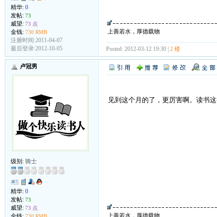
精华:
0
发帖:
73
威望:
73 点
上善若水，厚德载物
金钱:
730 RMB
注册时间:2011-04-07
最后登录:2012-10-05
Posted: 2012-03-12 19:30 |
2 楼
卢冠男
见到这个月的了，更厉害啊。读书这
级别:
骑士
精华:
0
发帖:
73
威望:
73 点
上善若水，厚德载物
金钱:
730 RMB