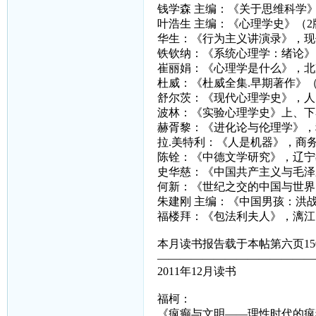
钱学森 主编：《关于思维科学
叶浩生 主编：《心理学史》（
华生：《行为主义讲演录》，现
铁钦纳：《系统心理学：绪论》
崔丽娟：《心理学是什么》，北
杜威：《杜威全集.早期著作》
舒尔茨：《现代心理学史》，人
波林：《实验心理学史》上、下
赫胥黎：《进化论与伦理学》，
拉.美特利：《人是机器》，商
陈铨：《中德文学研究》，辽宁
史华慈：《中国共产主义与毛泽
何新：《世纪之交的中国与世界
朱建刚 主编：《中国男孩：洪
福楼拜：《包法利夫人》，漓江
本月读书报告载于本帖第六页15
——————————————
2011年12月读书
福柯：
《疯癫与文明——理性时代的疯