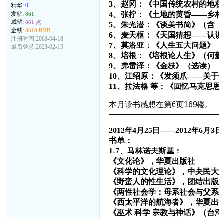
3、赵冈：《中国传统农村的地
精华:
0
发帖:
4、张柠：《土地的黄昏——乡
861
威望:
861 点
5、朱光潜：《谈美书简》（含
金钱:
8610 RMB
6、麦天枢：《天国猜想——认
注册时间:2008-04-18
7、莫洛亚：《人生五大问题》
最后登录:2023-02-15
8、培根：《培根论人生》（何
9、弗雷泽：《金枝》（选读）
10、江绍原：《发须爪——关
11、拉法格 等：《回忆马克思
本月读书感想在第6页169楼。
————————————————
2012年4月25日——2012年6月3
书单：
1-7、马林诺夫斯基：
《文化论》，华夏出版社
《科学的文化理论》，中央民大
《野蛮人的性生活》，团结出版
《两性社会学：母系社会与父系
《西太平洋的航海者》，华夏出
《巫术 科学 宗教与神话》（台