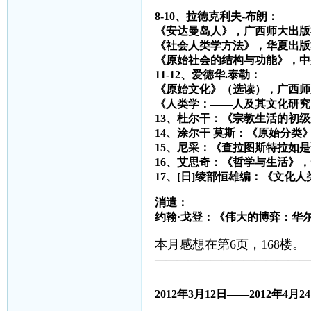
8-10、拉德克利夫-布朗：
《安达曼岛人》，广西师大出版
《社会人类学方法》，华夏出版
《原始社会的结构与功能》，中
11-12、爱德华.泰勒：
《原始文化》（选读），广西师
《人类学：——人及其文化研究
13、杜尔干：《宗教生活的初
14、涂尔干 莫斯：《原始分类
15、尼采：《查拉图斯特拉如
16、艾思奇：《哲学与生活》
17、[日]绫部恒雄编：《文化
消遣：
约翰·戈登：《伟大的博弈：华
本月感想在第6页，168楼。
——————————————
2012
年
3
月
12
日——
2012
年
4
月
24