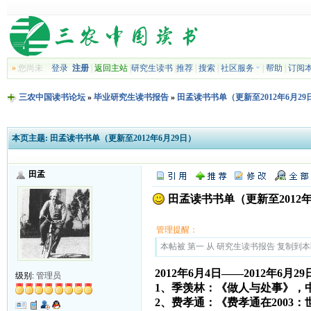
»
您尚未
登录
注册
|
返回主站
|
研究生读书
|
推荐
|
搜索
|
社区服务
|
帮助
|
订阅
三农中国读书论坛
»
毕业研究生读书报告
»
田孟读书书单（更新至2012年6月29
本页主题:
田孟读书书单（更新至2012年6月29日）
田孟
田孟读书书单（更新至2012年
管理提醒：
本帖被 第一 从 研究生读书报告 复制到本区(2
2012年6月4日——2012年6月29
级别:
管理员
1、季羡林：《做人与处事》，
2、费孝通：《费孝通在2003