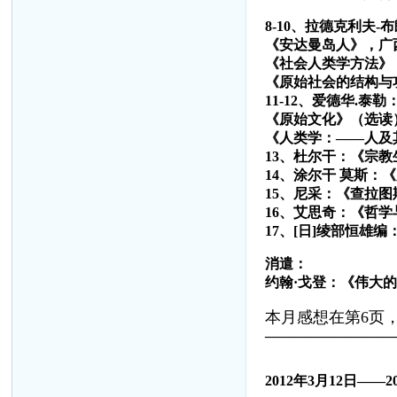
8-10、拉德克利夫-
《安达曼岛人》，广
《社会人类学方法》
《原始社会的结构与
11-12、爱德华.泰勒
《原始文化》（选读
《人类学：——人及
13、杜尔干：《宗
14、涂尔干 莫斯：
15、尼采：《查拉
16、艾思奇：《哲
17、[日]绫部恒雄
消遣：
约翰·戈登：《伟大
本月感想在第6页，
—————————
2012
年
3
月
12
日——
2