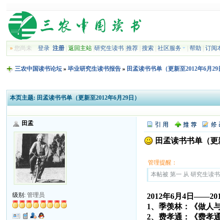
»
您尚未
登录
注册
|
返回主站
|
研究生读书
|
推荐
|
搜索
|
社区服务
|
帮助
|
订阅
三农中国读书论坛
»
毕业研究生读书报告
»
田孟读书书单（更新至2012年6月2
本页主题:
田孟读书书单（更新至2012年6月29日）
田孟
田孟读书书单（更新至
管理提醒：
本帖被 第一 从 研究生读书报告
级别:
管理员
2012年6月4日——20
1、季羡林：《做人
2、费孝通：《费孝通