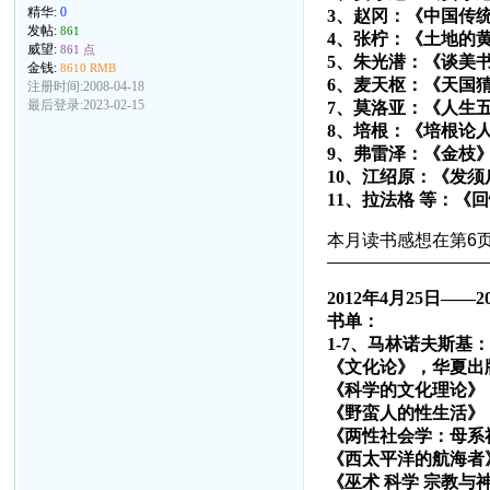
精华:
0
3、赵冈：《中国传
发帖:
861
4、张柠：《土地的
威望:
861 点
5、朱光潜：《谈美
金钱:
8610 RMB
6、麦天枢：《天国
注册时间:2008-04-18
最后登录:2023-02-15
7、莫洛亚：《人生
8、培根：《培根论
9、弗雷泽：《金枝
10、江绍原：《发
11、拉法格 等：《
本月读书感想在第6页
——————————
2012年4月25日——2
书单：
1-7、马林诺夫斯基：
《文化论》，华夏出
《科学的文化理论》
《野蛮人的性生活》
《两性社会学：母系
《西太平洋的航海者
《巫术 科学 宗教与