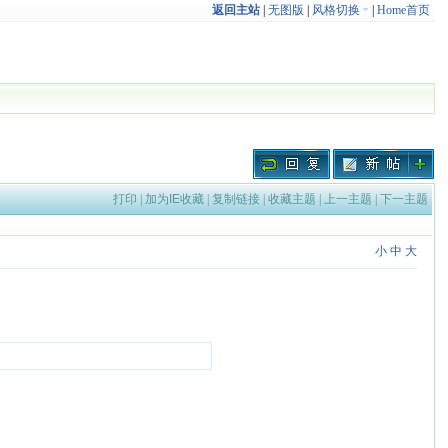
返回主站
|
无图版
|
风格切换
|
Home首页
打印
|
加为IE收藏
|
复制链接
|
收藏主题
|
上一主题
|
下一主题
小
中
大