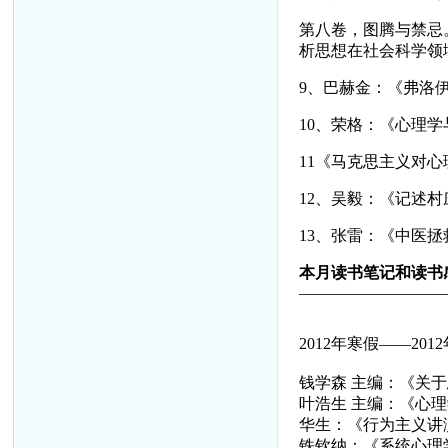
第八卷，图腾与禁忌
析思想在社会科学领
9
、巴赫金：《弗洛
10
、荣格：《心理学
11
《马克思主义对心
12
、吴毅：《记述村
13
、张雷：《中医拯
本月读书笔记和读书感
—————————
2012年寒假——2012
钱学森 主编：《关
叶浩生 主编：《心
华生：《行为主义讲
铁钦纳：《系统心理