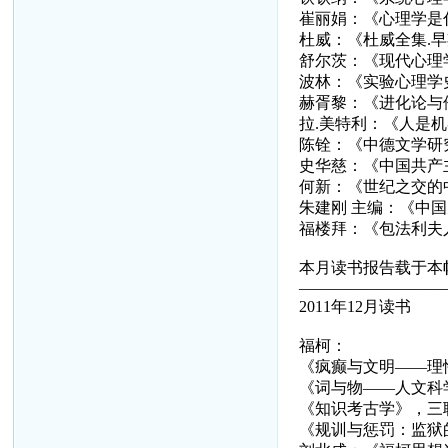
崔丽娟：《心理学是
杜威：《杜威全集.
舒尔茨：《现代心理
波林：《实验心理学
赫胥黎：《进化论与
拉.美特利：《人是
陈铨：《中德文学研
史华慈：《中国共产
何新：《世纪之交的
朱建刚 主编：《中
福楼拜：《包法利夫
本月读书报告载于本帖
—————————
2011年12月读书
福柯：
《疯癫与文明——理
《词与物——人文科
《知识考古学》，三
《规训与惩罚：监狱