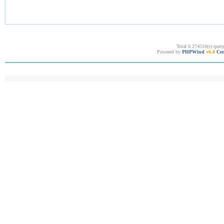
Total 0.274510(s) quer
Powered by
PHPWind
v6.0
Cer