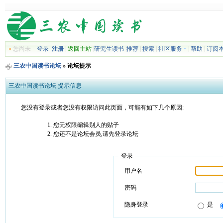
»
您尚未
登录
注册
|
返回主站
|
研究生读书
|
推荐
|
搜索
|
社区服务
|
帮助
|
订阅
三农中国读书论坛
» 论坛提示
三农中国读书论坛 提示信息
您没有登录或者您没有权限访问此页面，可能有如下几个原因:
您无权限编辑别人的贴子
您还不是论坛会员,请先登录论坛
登录
用户名
密码
隐身登录
是