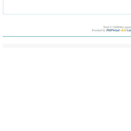
Total 0.156884(s) quer
Powered by
PHPWind
v6.0
Cer