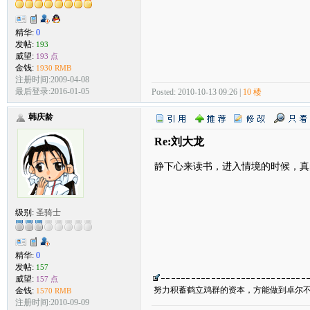
精华:
0
发帖:
193
威望:
193 点
金钱:
1930 RMB
注册时间:2009-04-08
最后登录:2016-01-05
Posted: 2010-10-13 09:26 |
10 楼
韩庆龄
Re:刘大龙
静下心来读书，进入情境的时候，真
级别:
圣骑士
精华:
0
发帖:
157
威望:
157 点
努力积蓄鹤立鸡群的资本，方能做到卓尔
金钱:
1570 RMB
注册时间:2010-09-09