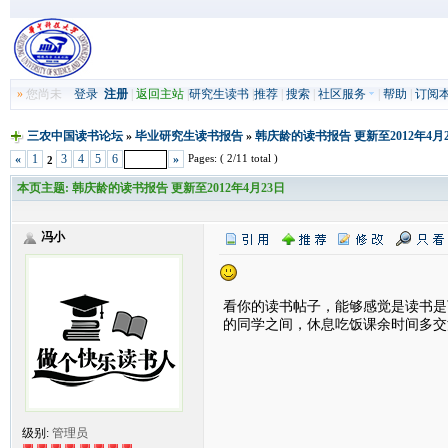
»
您尚未
登录
注册
|
返回主站
|
研究生读书
|
推荐
|
搜索
|
社区服务
|
帮助
|
订阅
三农中国读书论坛
»
毕业研究生读书报告
»
韩庆龄的读书报告 更新至2012年4月
Pages: ( 2/11 total )
«
1
3
4
5
6
»
2
本页主题:
韩庆龄的读书报告 更新至2012年4月23日
冯小
看你的读书帖子，能够感觉是读书是
的同学之间，休息吃饭课余时间多交
级别:
管理员