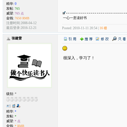
精华:
0
发帖:
765
威望:
765 点
一心一意读好书
金钱:
7650 RMB
注册时间:2008-04-12
最后登录:2016-12-21
Posted: 2010-11-11 20:54 |
16 楼
张建雷
很深入，学习了！
级别:
*
精华:
*
发帖:
*
威望:
* 点
金钱:
* RMB