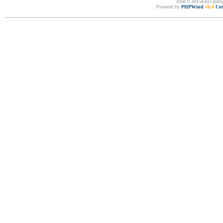
Total 0.301583(s) quer
Powered by
PHPWind
v6.0
Cer