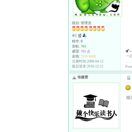
级别:
管理员
精华:
0
发帖:
765
威望:
765 点
一
金钱:
7650 RMB
注册时间:2008-04-12
最后登录:2016-12-21
Post
张建雷
很