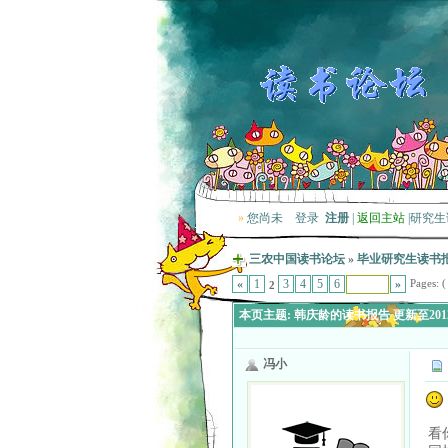
»
您尚未
登录
注册
|
返回主站
|
研究生
三农中国读书论坛
»
毕业研究生读书
Pages: ( 
«
1
3
4
5
6
»
2
本页主题:
韩庆龄的读书报告 更新至2012
冯小
看