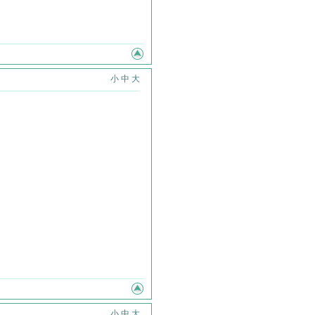
小
中
大
小
中
大