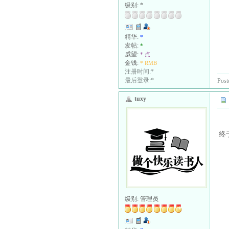
级别:
*
精华:
*
发帖:
*
威望:
* 点
金钱:
* RMB
注册时间:*
最后登录:*
Post
tuxy
终
级别:
管理员