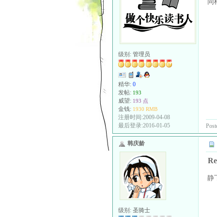
同
级别:
管理员
精华:
0
发帖:
193
威望:
193 点
金钱:
1930 RMB
注册时间:2009-04-08
最后登录:2016-01-05
Post
韩庆龄
R
静
级别:
圣骑士