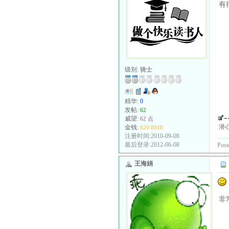
有
级别:
骑士
精华:
0
发帖:
62
威望:
62 点
潜
金钱:
620 RMB
注册时间:2010-09-08
最后登录:2012-06-08
Post
王海娟
非