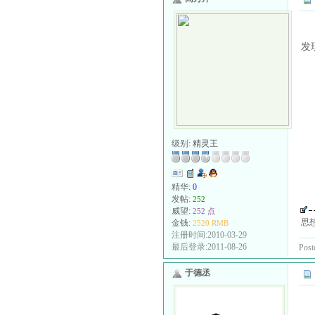
发
级别:
精灵王
精华:
0
发帖:
252
威望:
252 点
思
金钱:
2520 RMB
注册时间:2010-03-29
最后登录:2011-08-26
Post
于德丞