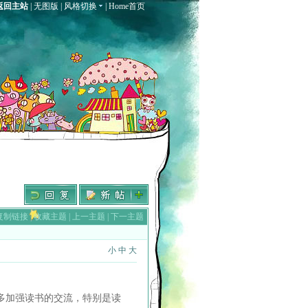
返回主站
|
无图版
|
风格切换
|
Home首页
复制链接
|
收藏主题
|
上一主题
|
下一主题
小
中
大
多加强读书的交流，特别是读