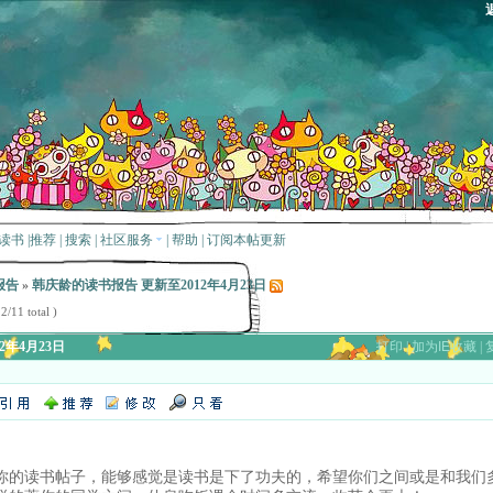
读书
|
推荐
|
搜索
|
社区服务
|
帮助
|
订阅本帖更新
报告
»
韩庆龄的读书报告 更新至2012年4月23日
2/11 total )
年4月23日
打印
|
加为IE收藏
|
你的读书帖子，能够感觉是读书是下了功夫的，希望你们之间或是和我们