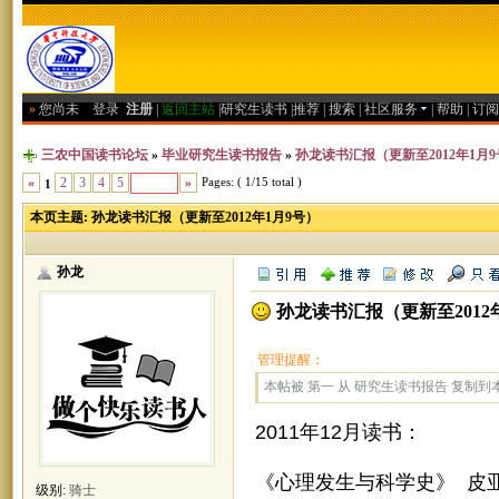
»
您尚未
登录
注册
|
返回主站
|
研究生读书
|
推荐
|
搜索
|
社区服务
|
帮助
|
订阅
三农中国读书论坛
»
毕业研究生读书报告
»
孙龙读书汇报（更新至2012年1月
Pages: ( 1/15 total )
«
2
3
4
5
»
1
本页主题:
孙龙读书汇报（更新至2012年1月9号）
孙龙
孙龙读书汇报（更新至2012
管理提醒：
本帖被 第一 从 研究生读书报告 复制到本区(
2011年12月读书：
《心理发生与科学史》 皮亚
级别:
骑士