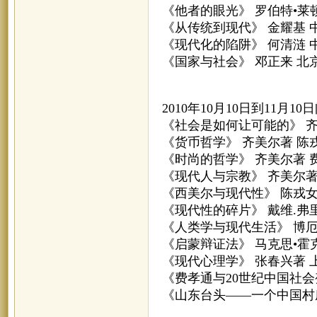
《他者的眼光》 罗伯特•莱
《从传统到现代》 金耀基 
《现代化的陷阱》 何清涟 
《国家与社会》 邓正来 北
2010年10月10日到11月1
《社会是如何让可能的》 齐
《货币哲学》 齐美尔著 陈
《时尚的哲学》 齐美尔著 
《现代人与宗教》 齐美尔著
《西美尔与现代性》 陈戎女
《现代性的碎片》 戴维.弗
《人类学与现代生活》 博厄
《启蒙辩证法》 马克思•霍
《现代心理学》 张春兴著 
《费孝通与20世纪中国社会
《山东台头——一个中国村庄