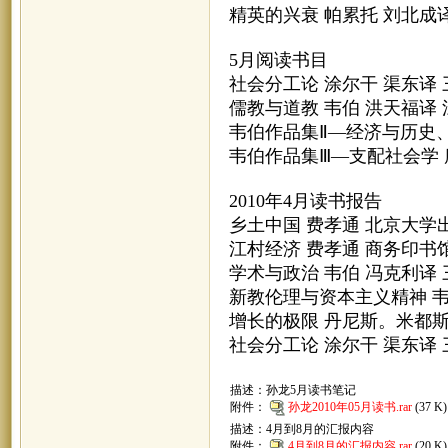
精英的兴衰 帕累托 刘北成
5月阅读书目
社会分工论 涂尔干 渠东译
儒教与道教 韦伯 洪天福译
韦伯作品集Ⅱ—经济与历史
韦伯作品集Ⅲ—支配社会学 
2010年4月读书报告
乡土中国 费孝通 北京大学
江村经济 费孝通 商务印书
学术与政治 韦伯 冯克利译
新教伦理与资本主义精神 韦
增长的极限 丹尼斯。米都斯
社会分工论 涂尔干 渠东译
描述：孙龙5月读书笔记
附件：
孙龙2010年05月读书.rar
(37 
描述：4月到8月的汇报内容
附件：
4月到8月的汇报内容.rar
(20 