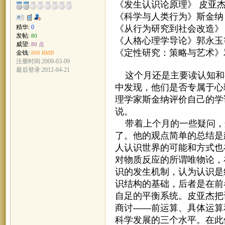
《发生认识论原理》 皮亚杰
《科学与人类行为》斯金纳
《从行为研究到社会改造》
精华:
0
发帖:
80
《人格心理学导论》郭永玉
威望:
80 点
《定性研究：策略与艺术》邓
金钱:
800 RMB
注册时间:2009-03-09
最后登录:2012-04-21
这个月还是主要读认知和
中发现，他们是否专属于心
理学家斯金纳评价自己的学
说。
带着上个月的一些疑问，
了。他的观点简单的总结是
人认识世界的可能和方式也
对物质反应的所谓唯物论，
识的发生机制，认为认识是
识结构的基础，后者是在前
自足的平衡系统。皮亚杰把
商讨——前运算、具体运算
科学发展的三个水平。在此