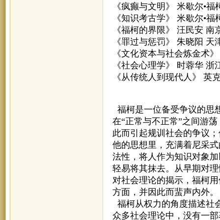
《疯癫与文明》 米歇尔•福
《知识考古学》 米歇尔•福
《福柯的界限》 汪民安 南
《罪过与惩罚》 朱晓阳 天
《文化资本与社会炼金术》
《社会心理学》 时蓉华 浙
《从传统人到现代人》 英克
福柯是一位备受争议的思想
在“正常与不正常”之间游
此而引起规训社会的争议；
他的思想里，充满着尼采式
法性，将人作为知识对象加
轻易将其抹去。从早期对理
对社会理论的揭示，福柯用
方面，并因此而蜚声内外。
福柯从权力的角度描述社会
众多社会理论中，没有一部