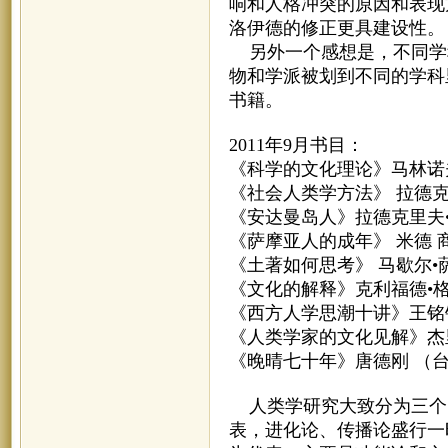
响和人格冲突的原因和表现
洛伊德的修正更具建设性。
另外一个感想是，不同学
物和学派被划到不同的学科
书籍。
2011年9月书目：
《科学的文化理论》马林诺
《社会人类学方法》 拉德克
《安达曼岛人》拉德克里夫
《萨摩亚人的成年》 米德 
《土著如何思考》 马歇尔•
《文化的解释》克利福德•格
《西方人学思潮十讲》王铭
《人类学家的文化见解》杰里
《晚晴七十年》唐德刚 （
人类学研究大致分为三个
表，进化论、传播论盛行一