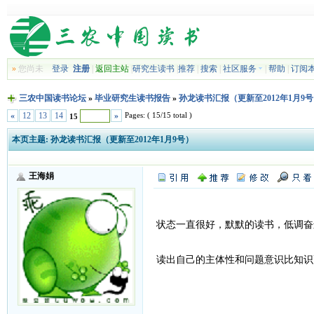
»
您尚未
登录
注册
|
返回主站
|
研究生读书
|
推荐
|
搜索
|
社区服务
|
帮助
|
订阅
三农中国读书论坛
»
毕业研究生读书报告
»
孙龙读书汇报（更新至2012年1月9
Pages: ( 15/15 total )
«
12
13
14
»
15
本页主题:
孙龙读书汇报（更新至2012年1月9号）
王海娟
状态一直很好，默默的读书，低调奋
读出自己的主体性和问题意识比知识