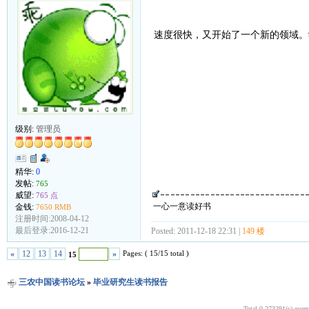
速度很快，又开始了一个新的领域。
级别:
管理员
精华:
0
发帖:
765
威望:
765 点
一心一意读好书
金钱:
7650 RMB
注册时间:2008-04-12
最后登录:2016-12-21
Posted: 2011-12-18 22:31 |
149 楼
Pages: ( 15/15 total )
«
12
13
14
»
15
三农中国读书论坛
»
毕业研究生读书报告
Total 0.273291(s) quer