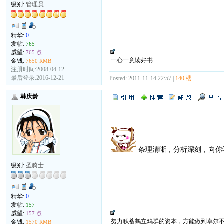
级别:
管理员
精华:
0
发帖:
765
威望:
765 点
一心一意读好书
金钱:
7650 RMB
注册时间:2008-04-12
最后登录:2016-12-21
Posted: 2011-11-14 22:57 |
140 楼
韩庆龄
条理清晰，分析深刻，向你
级别:
圣骑士
精华:
0
发帖:
157
威望:
157 点
努力积蓄鹤立鸡群的资本，方能做到卓尔
金钱:
1570 RMB