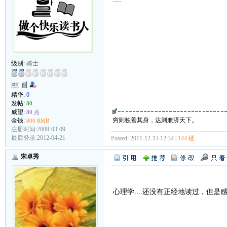
级别:
骑士
精华:
0
发帖:
80
威望:
80 点
穷则独善其身，达则兼济天下。
金钱:
800 RMB
注册时间:2009-03-09
最后登录:2012-04-21
Posted: 2011-12-13 12:34 |
144 楼
宋卓秀
心理学....还没有正经地读过，但