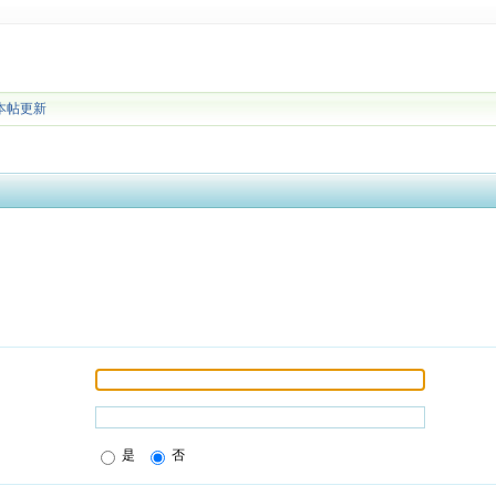
本帖更新
是
否