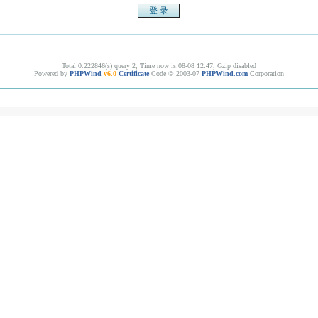
Total 0.222846(s) query 2, Time now is:08-08 12:47, Gzip disabled
Powered by
PHPWind
v6.0
Certificate
Code © 2003-07
PHPWind.com
Corporation