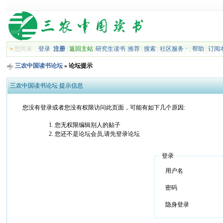
»
您尚未
登录
注册
|
返回主站
|
研究生读书
|
推荐
|
搜索
|
社区服务
|
帮助
|
订阅
三农中国读书论坛
» 论坛提示
三农中国读书论坛 提示信息
您没有登录或者您没有权限访问此页面，可能有如下几个原因:
您无权限编辑别人的贴子
您还不是论坛会员,请先登录论坛
登录
用户名
密码
隐身登录