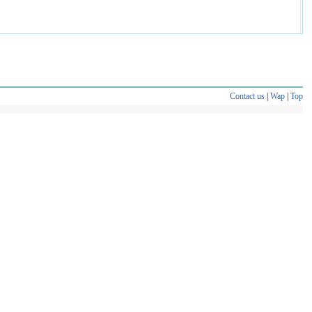
Contact us
|
Wap
|
Top