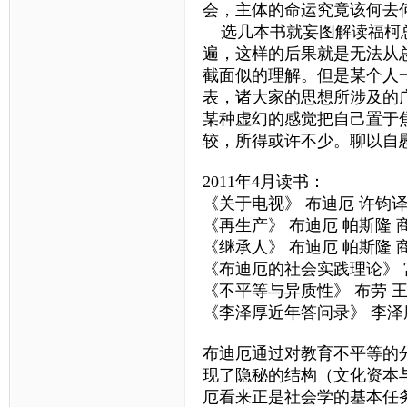
会，主体的命运究竟该何去
选几本书就妄图解读福柯总
遍，这样的后果就是无法从
截面似的理解。但是某个人
表，诸大家的思想所涉及的
某种虚幻的感觉把自己置于
较，所得或许不少。聊以自
2011年4月读书：
《关于电视》 布迪厄 许钧
《再生产》 布迪厄 帕斯隆 
《继承人》 布迪厄 帕斯隆 
《布迪厄的社会实践理论》 
《不平等与异质性》 布劳 
《李泽厚近年答问录》 李泽
布迪厄通过对教育不平等的
现了隐秘的结构（文化资本
厄看来正是社会学的基本任