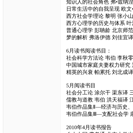
知识人的社会角色 弗•兹纳
日常生活中的自我呈现 欧文
西方社会学理论 黎明 张小
西方心理学的历史与体系 叶
普通心理学 彭聃龄 北京师
梦的解析 弗洛伊德 刘佳宜
6月读书阅读书目：
社会科学方法论 韦伯 李秋
中国城市家庭夫妻权力研究 
精英的兴衰 帕累托 刘北成
5月阅读书目
社会分工论 涂尔干 渠东译 
儒教与道教 韦伯 洪天福译
韦伯作品集Ⅱ—经济与历史、
韦伯作品集Ⅲ—支配社会学 
2010年4月读书报告