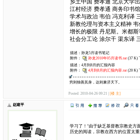
乡土中国 费孝通 北京大学
江村经济 费孝通 商务印书
学术与政治 韦伯 冯克利译 
新教伦理与资本主义精神 韦
增长的极限 丹尼斯。米都斯
社会分工论 涂尔干 渠东译 
描述：孙龙5月读书笔记
附件：
孙龙2010年05月读书.rar
(37 K
描述：4月到8月的汇报内容
附件：
4月到8月的汇报内容.rar
(20 K
穷则独善其身，达则兼济天下。
Posted: 2010-04-26 09:21 |
[楼 主]
赵建平
学习了！“由于缺乏基督教宗教史方
历史的阅读，宗教在西方的位置太重