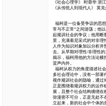
《社会心理学》 时蓉华 浙
《从传统人到现代人》 英克
福柯是一位备受争议的思想
常与不正常”之间游荡；他
起规训社会的争议；他用断
里，充满着尼采式的对非理
人作为知识对象加以分析并
去。从早期对理性/非理性
揭示，福柯用他的方法论横
蜚声内外。
福柯从权力的角度描述社会
多社会理论中，没有一部著
视作规训社会的隐喻，通过
正是围绕着规训权力的运作
展，且整个社会结构缠绕在
弥漫密不可分，正是无处不
立起来，新的社会中个体的