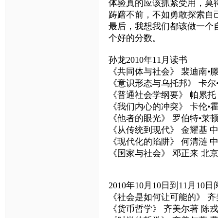
体验真的应该抓紧受用，莫
踌躇不前，不如勇敢探索自
最后，我想我们都该做一个
个好的分数。
孙龙2010年11月读书
《共同体与社会》 裴迪南•
《意识形态与乌托邦》 卡尔
《普通社会学纲要》 帕累托
《我们内心的冲突》 卡伦•
《他者的眼光》 罗伯特•莱顿
《从传统到现代》 金耀基 
《现代化的陷阱》 何清涟 
《国家与社会》 邓正来 北
2010年10月10日到11月1
《社会是如何让可能的》 齐
《货币哲学》 齐美尔著 陈