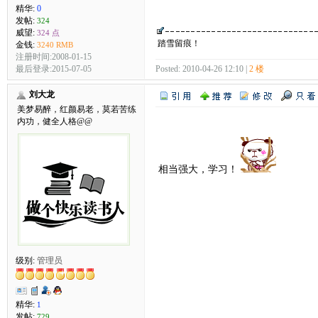
精华:
0
发帖:
324
威望:
324 点
踏雪留痕！
金钱:
3240 RMB
注册时间:2008-01-15
最后登录:2015-07-05
Posted: 2010-04-26 12:10 |
2 楼
刘大龙
美梦易醉，红颜易老，莫若苦练
内功，健全人格@@
相当强大，学习！
级别:
管理员
精华:
1
发帖:
729