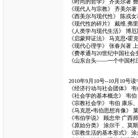
《时尚的哲学》 齐美尔著 
《现代人与宗教》 齐美尔著
《西美尔与现代性》 陈戎女
《现代性的碎片》 戴维.弗
《人类学与现代生活》 博厄
《启蒙辩证法》 马克思•霍
《现代心理学》 张春兴著 
《费孝通与20世纪中国社会
《山东台头——一个中国村庄
2010年9月10号--10月10号读
《经济行动与社会团体》 韦
《社会学的基本概念》 韦伯
《宗教社会学》 韦伯 康乐
《马克思•韦伯思想肖像》 
《韦伯学说》 顾忠华 广西
《原始分类》 涂尔干 、莫斯
《宗教生活的基本形式》 涂