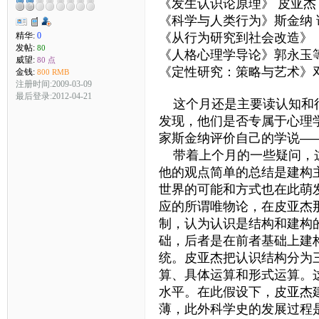
《发生认识论原理》 皮亚杰
《科学与人类行为》斯金纳 
精华:
0
《从行为研究到社会改造》 
发帖:
80
《人格心理学导论》郭永玉
威望:
80 点
《定性研究：策略与艺术》邓
金钱:
800 RMB
注册时间:2009-03-09
最后登录:2012-04-21
这个月还是主要读认知和行
发现，他们是否专属于心理
家斯金纳评价自己的学说—
带着上个月的一些疑问，这
他的观点简单的总结是建构
世界的可能和方式也在此萌
应的所谓唯物论，在皮亚杰
制，认为认识是结构和建构
础，后者是在前者基础上建
统。皮亚杰把认识结构分为
算、具体运算和形式运算。
水平。在此假设下，皮亚杰
薄，此外科学史的发展过程