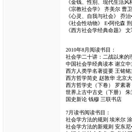
《金钱、性别、现代生活风格
《宗教社会学》 齐美尔 曹
《心灵、自我与社会》 乔治
《社会性动物》 E•阿伦森 
《西方社会学经典命题》 文
2010年8月阅读书目：
社会学二十讲：二战以来的理
中国社会学经典读本 谢立中
西方人类学名著提要 王铭铭
西方哲学简史 赵敦华 北京
西方哲学史（下卷） 罗素著
世界上古中古史（下册） 朱
国史新论 钱穆 三联书店
7月读书阅读书目：
社会学方法的规则 埃米尔 涂
社会学方法的新规则 安东尼