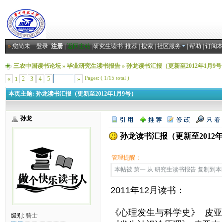
»
您尚未
登录
注册
|
返回主站
|
研究生读书
|
推荐
|
搜索
|
社区服务
|
帮助
|
订阅
三农中国读书论坛
»
毕业研究生读书报告
»
孙龙读书汇报（更新至2012年1月9
Pages: ( 1/15 total )
«
2
3
4
5
»
1
本页主题:
孙龙读书汇报（更新至2012年1月9号）
孙龙
孙龙读书汇报（更新至2012年
管理提醒：
本帖被 第一 从 研究生读书报告 复制到本区(2
2011年12月读书：
《心理发生与科学史》 皮亚
级别:
骑士