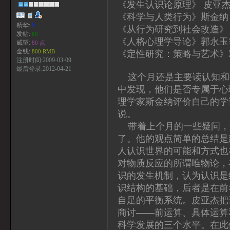
《发生认识论原理》 皮亚杰
《科学与人类行为》斯金纳
精华:
0
《从行为研究到社会改造》
发帖:
80
《人格心理学导论》郭永玉
威望:
80 点
金钱:
800 RMB
《定性研究：策略与艺术》邓
注册时间:2009-03-09
最后登录:2012-04-21
这个月还是主要读认知和
中发现，他们是否专属于心
理学家斯金纳评价自己的学
说。
带着上个月的一些疑问，
了。他的观点简单的总结是
人认识世界的可能和方式也
对物质反应的所谓唯物论，
识的发生机制，认为认识是
识结构的基础，后者是在前
自足的平衡系统。皮亚杰把
商讨——前运算、具体运算
科学发展的三个水平。在此