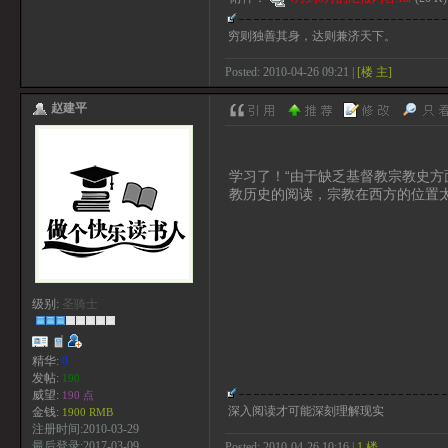
穷则独善其身，达则兼济天下。
Posted: 2010-04-26 09:21 |
[楼 主]
赵建平
学习了！“由于缺乏基督教宗教史方
教历史的阅读，宗教在西方的位置
级别:
圣骑士
精华:
0
发帖:
190
威望:
190 点
深入阅读才可能深刻理解现实
金钱:
1900 RMB
注册时间:2010-03-29
最后登录:2017-03-09
Posted: 2010-04-26 10:16 |
1 楼