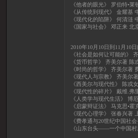
《他者的眼光》 罗伯特•莱
《从传统到现代》 金耀基 
《现代化的陷阱》 何清涟 
《国家与社会》 邓正来 北
2010年10月10日到11月1
《社会是如何让可能的》 齐
《货币哲学》 齐美尔著 陈
《时尚的哲学》 齐美尔著 
《现代人与宗教》 齐美尔著
《西美尔与现代性》 陈戎女
《现代性的碎片》 戴维.弗
《人类学与现代生活》 博厄
《启蒙辩证法》 马克思•霍
《现代心理学》 张春兴著 
《费孝通与20世纪中国社会
《山东台头——一个中国村庄