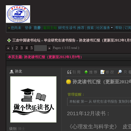
»
您尚未
登录
注册
|
返回主站
|
研究生读书
|
推荐
|
搜索
|
社区服务
|
帮助
|
订
三农中国读书论坛
»
毕业研究生读书报告
»
孙龙读书汇报（更新至2012年1月
Pages: ( 1/15 total )
«
2
3
4
5
»
1
本页主题:
孙龙读书汇报（更新至2012年1月9号）
孙龙
孙龙读书汇报（更新至2012
管理提醒：
本帖被 第一 从 研究生读书报告 复制到本区(
2011年12月读书：
《心理发生与科学史》 皮亚
级别:
骑士