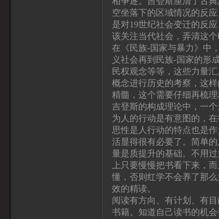
相争逐。吉登斯厘清了古典
空坐落下的区域情况的反应
是对19世纪社会变迁的反
该关注当代社会，弄清这个
在《民族-国家与暴力》中
义社会再到民族-国家的形
民权观念等等，这些力量汇
概念进行历史的考察，这样
精髓，这个需要仔细再梳理
吉登斯的构成理论中，一个
为人的行动是有意图的，在
思性是人行动的特点也是作
活显得很有必要了。简单的
量是质提升的基础。不用过
上只要慢慢把书看下来，而
懂，否则红学不会养了那么
效的精读。
阅读有方向、有计划、有目
书籍。知道自己读书的机会