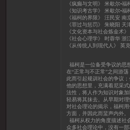
《疯癫与文明》 米歇尔•福
《知识考古学》 米歇尔•福
《福柯的界限》 汪民安 南
《罪过与惩罚》 朱晓阳 天
《文化资本与社会炼金术》
《社会心理学》 时蓉华 浙
《从传统人到现代人》 英克
福柯是一位备受争议的思想
在“正常与不正常”之间游
此而引起规训社会的争议；
他的思想里，充满着尼采式
法性，将人作为知识对象加
轻易将其抹去。从早期对理
对社会理论的揭示，福柯用
方面，并因此而蜚声内外。
福柯从权力的角度描述社会
众多社会理论中，没有一部