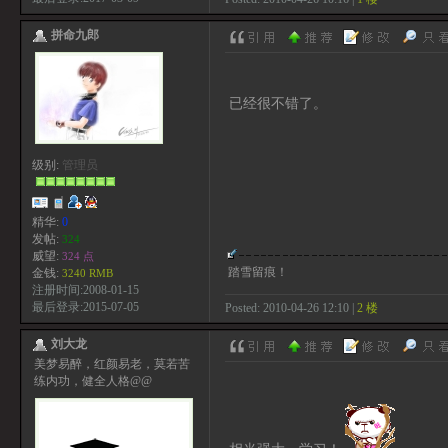
拼命九郎
已经很不错了。
级别:
管理员
精华:
0
发帖:
324
威望:
324 点
踏雪留痕！
金钱:
3240 RMB
注册时间:2008-01-15
最后登录:2015-07-05
Posted: 2010-04-26 12:10 |
2 楼
刘大龙
美梦易醉，红颜易老，莫若苦
练内功，健全人格@@