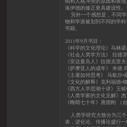
响和人格冲突的原因和表现
洛伊德的修正更具建设性。
另外一个感想是，不同学
物和学派被划到不同的学科
书籍。
2011年9月书目：
《科学的文化理论》马林诺
《社会人类学方法》 拉德克
《安达曼岛人》拉德克里夫
《萨摩亚人的成年》 米德 
《土著如何思考》 马歇尔•
《文化的解释》克利福德•格
《西方人学思潮十讲》王铭
《人类学家的文化见解》杰里
《晚晴七十年》唐德刚 （
人类学研究大致分为三个
表，进化论、传播论盛行一