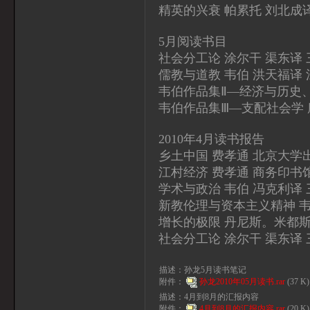
精英的兴衰 帕累托 刘北成
5月阅读书目
社会分工论 涂尔干 渠东译
儒教与道教 韦伯 洪天福译
韦伯作品集Ⅱ—经济与历史
韦伯作品集Ⅲ—支配社会学 
2010年4月读书报告
乡土中国 费孝通 北京大学
江村经济 费孝通 商务印书
学术与政治 韦伯 冯克利译
新教伦理与资本主义精神 韦
增长的极限 丹尼斯。米都斯
社会分工论 涂尔干 渠东译
描述：孙龙5月读书笔记
附件：
孙龙2010年05月读书.rar
(37 
描述：4月到8月的汇报内容
附件：
4月到8月的汇报内容.rar
(20 