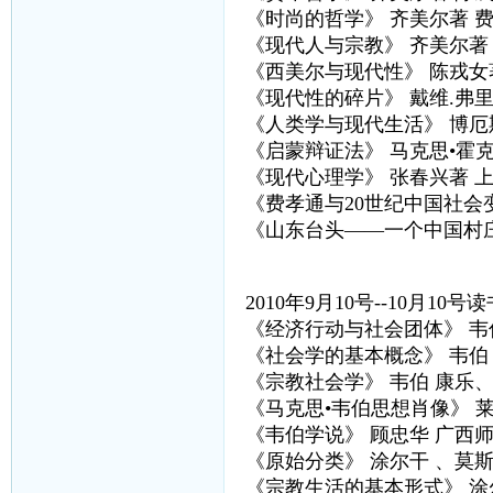
《时尚的哲学》 齐美尔著 
《现代人与宗教》 齐美尔著
《西美尔与现代性》 陈戎女
《现代性的碎片》 戴维.弗
《人类学与现代生活》 博厄
《启蒙辩证法》 马克思•霍
《现代心理学》 张春兴著 
《费孝通与20世纪中国社会
《山东台头——一个中国村庄
2010年9月10号--10月10号读
《经济行动与社会团体》 韦
《社会学的基本概念》 韦伯
《宗教社会学》 韦伯 康乐
《马克思•韦伯思想肖像》 
《韦伯学说》 顾忠华 广西
《原始分类》 涂尔干 、莫斯
《宗教生活的基本形式》 涂