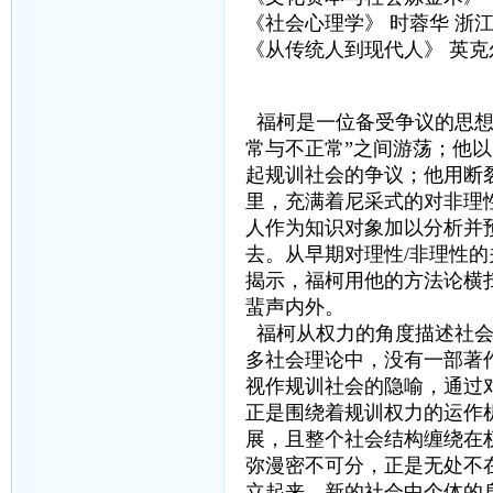
《社会心理学》 时蓉华 浙
《从传统人到现代人》 英克
福柯是一位备受争议的思想
常与不正常”之间游荡；他
起规训社会的争议；他用断
里，充满着尼采式的对非理
人作为知识对象加以分析并
去。从早期对理性/非理性
揭示，福柯用他的方法论横
蜚声内外。
福柯从权力的角度描述社会
多社会理论中，没有一部著
视作规训社会的隐喻，通过
正是围绕着规训权力的运作
展，且整个社会结构缠绕在
弥漫密不可分，正是无处不
立起来，新的社会中个体的