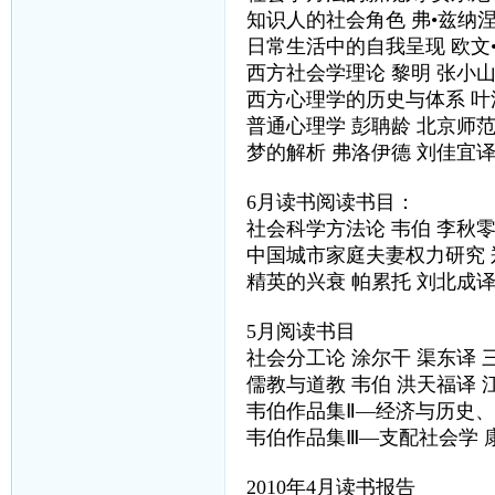
知识人的社会角色 弗•兹纳
日常生活中的自我呈现 欧文
西方社会学理论 黎明 张小
西方心理学的历史与体系 叶
普通心理学 彭聃龄 北京师
梦的解析 弗洛伊德 刘佳宜
6月读书阅读书目：
社会科学方法论 韦伯 李秋
中国城市家庭夫妻权力研究 
精英的兴衰 帕累托 刘北成
5月阅读书目
社会分工论 涂尔干 渠东译 
儒教与道教 韦伯 洪天福译
韦伯作品集Ⅱ—经济与历史、
韦伯作品集Ⅲ—支配社会学 
2010年4月读书报告