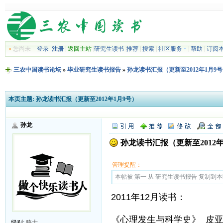
»
您尚未
登录
注册
|
返回主站
|
研究生读书
|
推荐
|
搜索
|
社区服务
|
帮助
|
订阅
三农中国读书论坛
»
毕业研究生读书报告
»
孙龙读书汇报（更新至2012年1月9
本页主题:
孙龙读书汇报（更新至2012年1月9号）
孙龙
孙龙读书汇报（更新至2012年
管理提醒：
本帖被 第一 从 研究生读书报告 复制到本区(2
2011年12月读书：
《心理发生与科学史》 皮亚
级别:
骑士