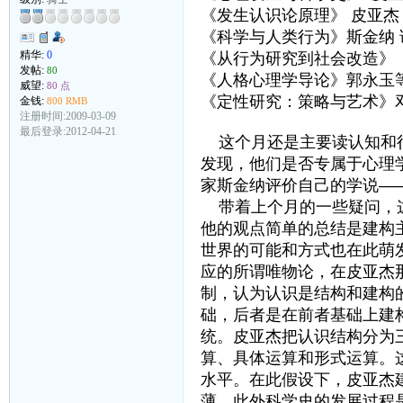
《发生认识论原理》 皮亚杰
《科学与人类行为》斯金纳 
精华:
0
《从行为研究到社会改造》 
发帖:
80
《人格心理学导论》郭永玉
威望:
80 点
《定性研究：策略与艺术》邓
金钱:
800 RMB
注册时间:2009-03-09
最后登录:2012-04-21
这个月还是主要读认知和行
发现，他们是否专属于心理
家斯金纳评价自己的学说—
带着上个月的一些疑问，这
他的观点简单的总结是建构
世界的可能和方式也在此萌
应的所谓唯物论，在皮亚杰
制，认为认识是结构和建构
础，后者是在前者基础上建
统。皮亚杰把认识结构分为
算、具体运算和形式运算。
水平。在此假设下，皮亚杰
薄，此外科学史的发展过程