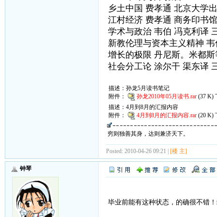
乡土中国 费孝通 北京大学
江村经济 费孝通 商务印书
学术与政治 韦伯 冯克利译 
新教伦理与资本主义精神 韦
增长的极限 丹尼斯。米都斯
社会分工论 涂尔干 渠东译 
描述：孙龙5月读书笔记
附件：
孙龙2010年05月读书.rar
(37 K
描述：4月到8月的汇报内容
附件：
4月到8月的汇报内容.rar
(20 K
穷则独善其身，达则兼济天下。
Posted: 2010-04-26 09:21 |
[楼 主]
钟琴
毕业前能有这种状态，的确很不错！