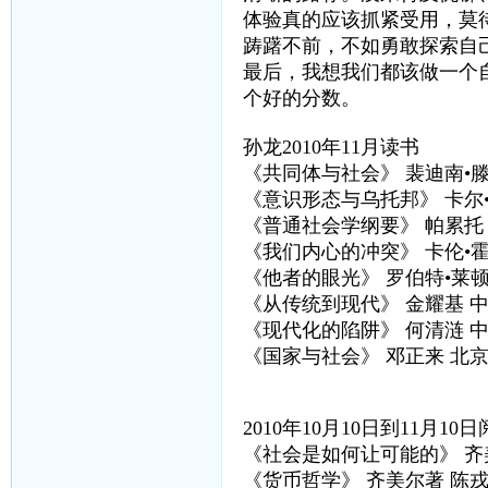
体验真的应该抓紧受用，莫
踌躇不前，不如勇敢探索自
最后，我想我们都该做一个
个好的分数。
孙龙2010年11月读书
《共同体与社会》 裴迪南•
《意识形态与乌托邦》 卡尔
《普通社会学纲要》 帕累托
《我们内心的冲突》 卡伦•
《他者的眼光》 罗伯特•莱顿
《从传统到现代》 金耀基 
《现代化的陷阱》 何清涟 
《国家与社会》 邓正来 北
2010年10月10日到11月1
《社会是如何让可能的》 齐
《货币哲学》 齐美尔著 陈