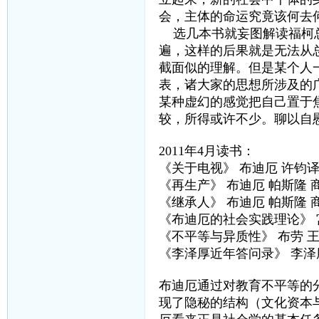
会，主体的命运究竟该何去
选几本书就妄图解读福柯总
遍，这样的后果就是无法从
截面似的理解。但是某个人
表，诸大家的思想所涉及的
某种虚幻的感觉把自己置于
较，所得或许不少。聊以自
2011年4月读书：
《关于电视》 布迪厄 许钧
《再生产》 布迪厄 帕斯隆 
《继承人》 布迪厄 帕斯隆 
《布迪厄的社会实践理论》 
《不平等与异质性》 布劳 
《李泽厚近年答问录》 李泽
布迪厄通过对教育不平等的
现了隐秘的结构（文化资本