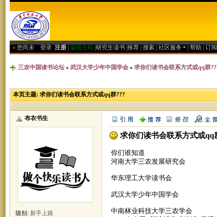
»
您尚未
登录
注册
|
返回主站
|
研究生读书
|
推荐
|
搜索
|
社区服务
|
帮助
|
订阅
三农中国读书论坛
»
武汉大学少年中国学会
»
求你们读书会联系方式或qq群??
本页主题:
求你们读书会联系方式或qq群???
布衣书生
求你们读书会联系方式或qq群
你们谁知道
河南大学三农发展研究会
华东理工大学读书会
武汉大学少年中国学会
中南林业科技大学三农学会
级别:
新手上路