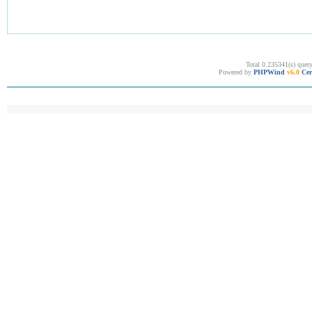
Total 0.235341(s) quer
Powered by
PHPWind
v6.0
Cer