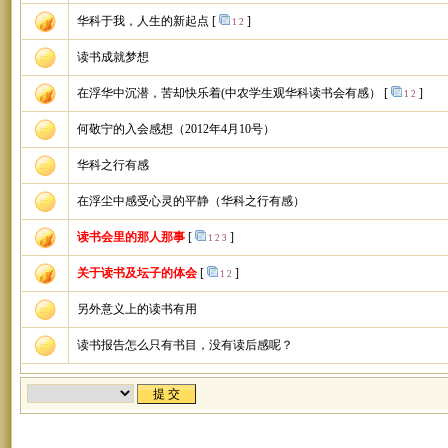
华科于我，人生的新起点
[
]
1
2
读书成就梦想
在浮华中沉潜，苦却快乐着(中农学生观华科读书会有感）
[
]
1
2
何敬宁的入会感想（2012年4月10号）
华科之行有感
在浮尘中感受心灵的平静（华科之行有感）
读书会里的那人那事
[
]
1
2
3
关于读书及坛子的体会
[
]
1
2
另外意义上的读书有用
读书报告怎么只有书目，没有读后感呢？