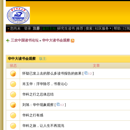
»
您尚未
登录
注册
|
返回主站
|
研究生读书
|
推荐
|
搜索
|
社区服务
|
帮助
|
订阅
三农中国读书论坛
»
华中大读书会观察
华中大读书会观察
版主:
状态
文章
怀疑已发上去的那么多读书报告的效果
[
]
1
2
肖玉华：浮华除尽，书香沁心
华科之行之总体总结
刘旭：华中现象观察
[
]
1
2
华科之行有感
华科之旅，让人生不再混沌