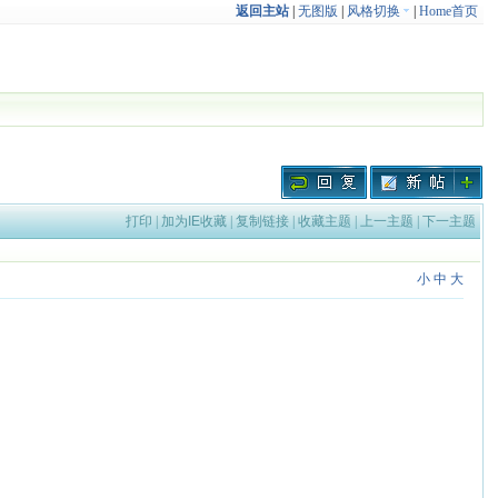
返回主站
|
无图版
|
风格切换
|
Home首页
打印
|
加为IE收藏
|
复制链接
|
收藏主题
|
上一主题
|
下一主题
小
中
大