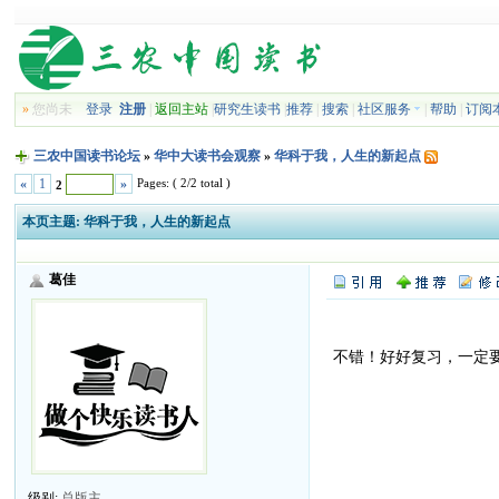
»
您尚未
登录
注册
|
返回主站
|
研究生读书
|
推荐
|
搜索
|
社区服务
|
帮助
|
订阅
三农中国读书论坛
»
华中大读书会观察
»
华科于我，人生的新起点
Pages: ( 2/2 total )
«
1
»
2
本页主题:
华科于我，人生的新起点
葛佳
不错！好好复习，一定
级别:
总版主