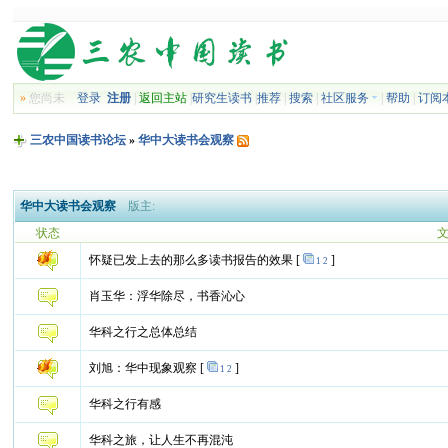
»
您尚未
登录
注册
|
返回主站
|
研究生读书
|
推荐
|
搜索
|
社区服务
|
帮助
|
订阅
三农中国读书论坛
»
华中大读书会观察
华中大读书会观察
版主:
状态
怀疑已发上去的那么多读书报告的效果
[
]
1
2
肖玉华：浮华除尽，书香沁心
华科之行之总体总结
刘旭：华中现象观察
[
]
1
2
华科之行有感
华科之旅，让人生不再混沌