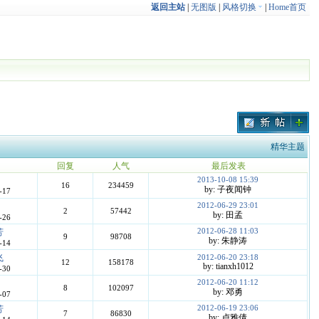
返回主站
|
无图版
|
风格切换
|
Home首页
精华主题
回复
人气
最后发表
2013-10-08 15:39
16
234459
by: 子夜闻钟
-17
2012-06-29 23:01
2
57442
by: 田孟
-26
2012-06-28 11:03
芳
9
98708
by: 朱静涛
-14
飞
2012-06-20 23:18
12
158178
by: tianxh1012
-30
2012-06-20 11:12
8
102097
by: 邓勇
-07
2012-06-19 23:06
芳
7
86830
by: 卢雅倩