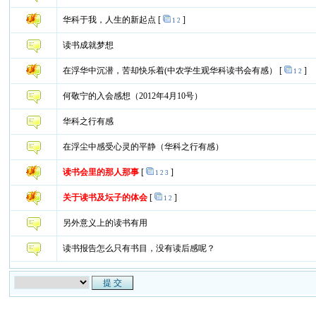
华科于我，人生的新起点
[
]
1
2
读书成就梦想
在浮华中沉潜，苦却快乐着(中农学生观华科读书会有感）
[
]
1
2
何敬宁的入会感想（2012年4月10号）
华科之行有感
在浮尘中感受心灵的平静（华科之行有感）
读书会里的那人那事
[
]
1
2
3
关于读书及坛子的体会
[
]
1
2
另外意义上的读书有用
读书报告怎么只有书目，没有读后感呢？